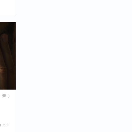
0
 není