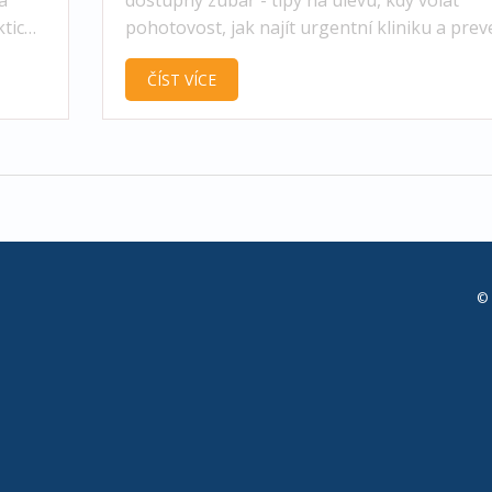
ktické
pohotovost, jak najít urgentní kliniku a pre
budoucích bolestí.
ČÍST VÍCE
© 