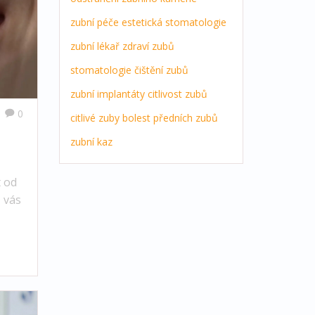
zubní péče
estetická stomatologie
zubní lékař
zdraví zubů
stomatologie
čištění zubů
zubní implantáty
citlivost zubů
0
citlivé zuby
bolest předních zubů
zubní kaz
t od
ž vás