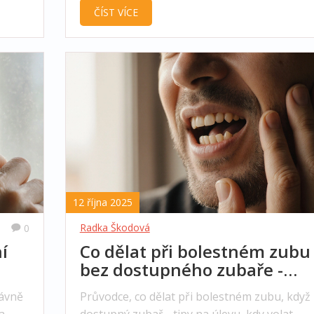
ČÍST VÍCE
12 října 2025
Radka Škodová
0
í
Co dělat při bolestném zubu
bez dostupného zubaře -
praktický návod
rávně
Průvodce, co dělat při bolestném zubu, když
a
dostupný zubař - tipy na úlevu, kdy volat