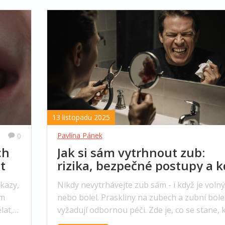
13 listopadu 2025
Pavlína Pánek
0
ch
Jak si sám vytrhnout zub:
t
rizika, bezpečné postupy a k
to dělat nesmíte
kazy,
Nikdy nevytrhávejte zub sám - i když je volný
ím
nebo bolel. Praskliny na zubech a zubní bole
lat,
vyžadují odbornou péči. Zde je, co se stane, 
to uděláte špatně, a jak správně reagovat.