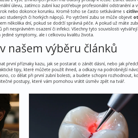
riální úlevu, zatímco zubní kaz potřebuje profesionální odstranění a v
ákrok nebo dokonce korunku. Kromě toho se často setkáváme s
citliv
maci studených či horkých nápojů. Po vytržení zubu se může objevit
o
během několika dní, pokud se dodrží správná péče. A pokud už máte zub
při nesprávném osazení či infekci. Všechny tyto souvislosti vytvářejí
 jediné symptomy, ale i celkovou kvalitu života.
v našem výběru článků
at první příznaky kazu, jak se postarat o zánět dásní, nebo jak před
ktické tipy, které můžete použít ihned, a odkazy na podrobnější návo
sno, co dělat při první zubní bolesti, a budete schopni rozhodnout, kd
užitečné postupy, které vám pomohou vrátit úsměv zpět na tvář.