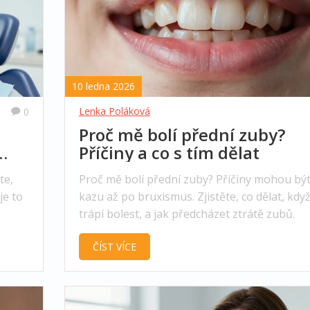
10 ledna 2026
Lenka Poláková
0
Proč mě bolí přední zuby?
Příčiny a co s tím dělat
te,
Proč mě bolí přední zuby? Příčiny mohou bý
je to
kazu až po bruxismus. Zjistěte, co dělat, kdy
trápí bolest, a jak předcházet ztrátě zubů.
ČÍST VÍCE