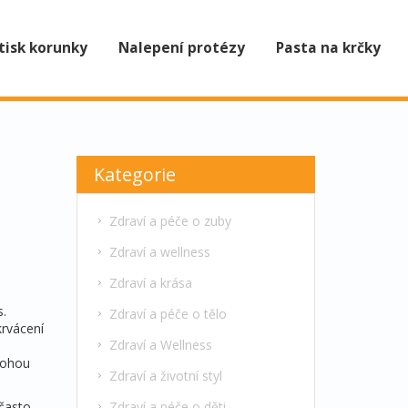
tisk korunky
Nalepení protézy
Pasta na krčky
Kategorie
Zdraví a péče o zuby
Zdraví a wellness
Zdraví a krása
s.
Zdraví a péče o tělo
krvácení
Zdraví a Wellness
mohou
Zdraví a životní styl
Zdraví a péče o děti
 často