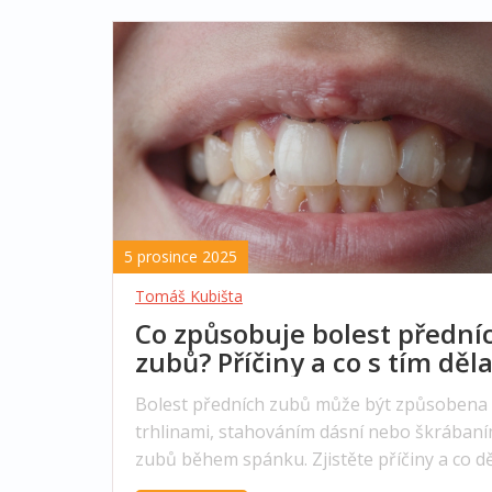
5 prosince 2025
Tomáš Kubišta
Co způsobuje bolest přední
zubů? Příčiny a co s tím děla
Bolest předních zubů může být způsobena 
trhlinami, stahováním dásní nebo škrában
zubů během spánku. Zjistěte příčiny a co dě
abyste předešli ztrátě zubů a dalším