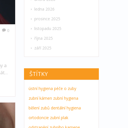
ledna 2026
prosince 2025
listopadu 2025
0
října 2025
září 2025
ny a
káte
ŠTÍTKY
.
ústní hygiena
péče o zuby
zubní kámen
zubní hygiena
bělení zubů
dentální hygiena
ortodoncie
zubní plak
odstranění zubního kamene