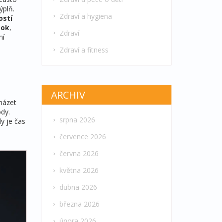
ýplň.
Zdraví a hygiena
ostí
tok
,
Zdraví
ní
Zdraví a fitness
ARCHIV
cházet
dy.
srpna 2026
y je čas
července 2026
června 2026
května 2026
dubna 2026
března 2026
února 2026