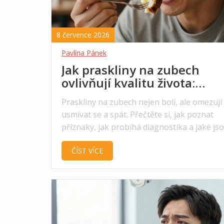
8 července 2026
Pavlína Pánek
Jak praskliny na zubech
ovlivňují kvalitu života:
Příznaky, rizika a řešení
Praskliny na zubech nejen bolí, ale omezují j
usmívat se a spát. Přečtěte si, jak poznat
příznaky, jak probíhá diagnostika a jaké js
možnosti léčby i prevence.
ČÍST VÍCE