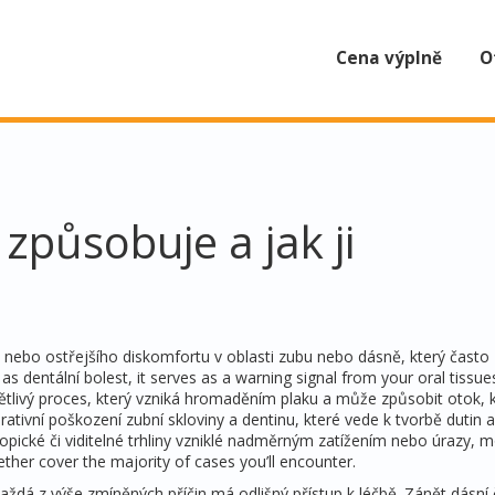
Cena výplně
O
 způsobuje a jak ji
 nebo ostřejšího diskomfortu v oblasti zubu nebo dásně, který často
 as
dentální bolest
, it serves as a warning signal from your oral tissue
ětlivý proces, který vzniká hromaděním plaku a může způsobit otok, 
ativní poškození zubní skloviny a dentinu, které vede k tvorbě dutin a
opické či viditelné trhliny vzniklé nadměrným zatížením nebo úrazy, 
ether cover the majority of cases you’ll encounter.
aždá z výše zmíněných příčin má odlišný přístup k léčbě. Zánět dásní