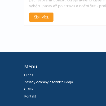
výběru pasty až po stravu a noční štít - pra
kroky, které skutečně pomáhají.
ČÍST VÍCE
Menu
O nás
Zásady ochrany osobních údajů
GDPR
Kontakt