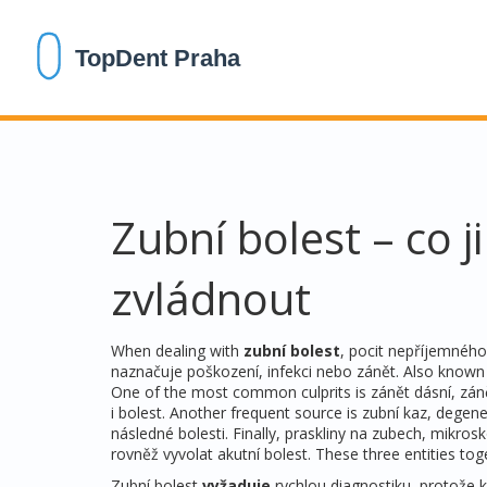
Zubní bolest – co ji
zvládnout
When dealing with
zubní bolest
,
pocit nepříjemného
naznačuje poškození, infekci nebo zánět
. Also known
One of the most common culprits is
zánět dásní
,
zán
i bolest
. Another frequent source is
zubní kaz
,
degener
následné bolesti
. Finally,
praskliny na zubech
,
mikrosk
rovněž vyvolat akutní bolest
. These three entities tog
Zubní bolest
vyžaduje
rychlou diagnostiku, protože k