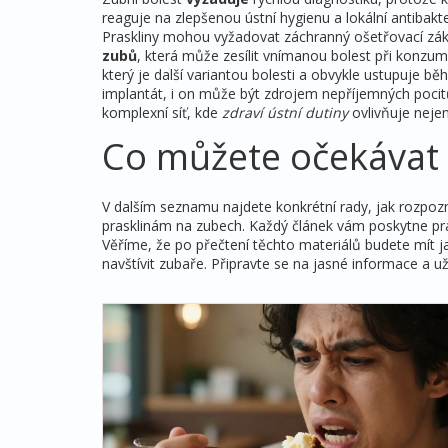
reaguje na zlepšenou ústní hygienu a lokální antibakte
Praskliny mohou vyžadovat záchranný ošetřovací z
zubů
, která může zesílit vnímanou bolest při konzu
který je další variantou bolesti a obvykle ustupuje 
implantát, i on může být zdrojem nepříjemných pocitů 
komplexní síť, kde
zdraví ústní dutiny
ovlivňuje nejen
Co můžete očekávat 
V dalším seznamu najdete konkrétní rady, jak rozpozn
prasklinám na zubech. Každý článek vám poskytne pra
Věříme, že po přečtení těchto materiálů budete mít ja
navštívit zubaře. Připravte se na jasné informace a 