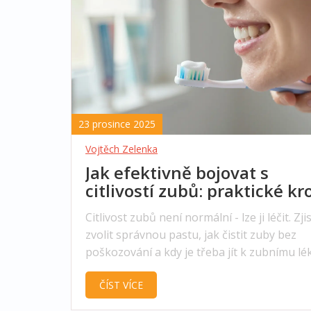
23 prosince 2025
Vojtěch Zelenka
Jak efektivně bojovat s
citlivostí zubů: praktické kr
které skutečně pomohou
Citlivost zubů není normální - lze ji léčit. Zjis
zvolit správnou pastu, jak čistit zuby bez
poškozování a kdy je třeba jít k zubnímu lék
Praktické kroky, které skutečně pomohou.
ČÍST VÍCE