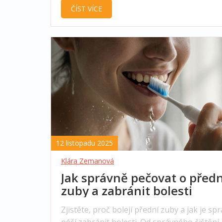
ČÍST VÍCE
komplikacím.
12 listopadu 2025
Klára Zemanová
Jak správně pečovat o předn
zuby a zabránit bolesti
Zjistěte, proč bolejí přední zuby a jak je sp
péčí zabránit bolesti. Od správného čištění 