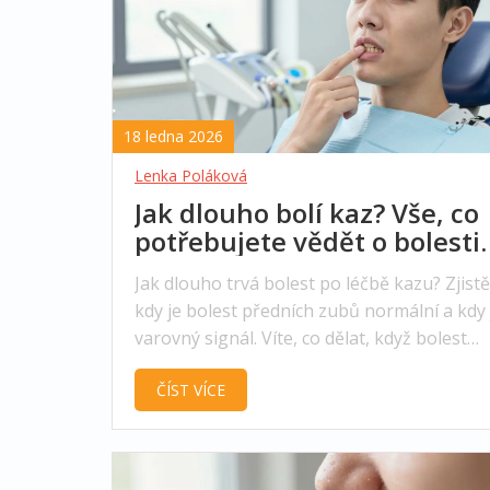
18 ledna 2026
Lenka Poláková
Jak dlouho bolí kaz? Vše, co
potřebujete vědět o bolesti
zubů po vylečení
Jak dlouho trvá bolest po léčbě kazu? Zjistě
kdy je bolest předních zubů normální a kdy 
varovný signál. Víte, co dělat, když bolest
neustupuje?
ČÍST VÍCE