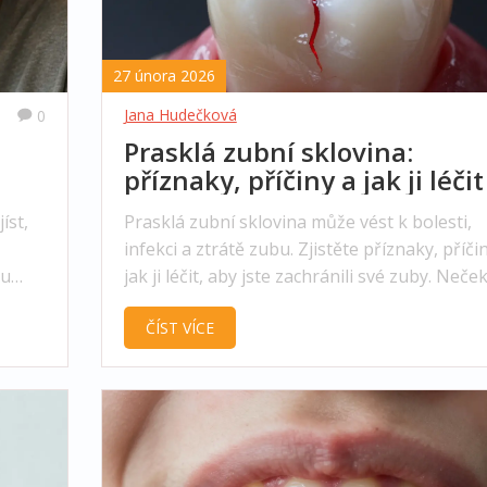
27 února 2026
Jana Hudečková
0
Prasklá zubní sklovina:
příznaky, příčiny a jak ji léčit
íst,
Prasklá zubní sklovina může vést k bolesti,
infekci a ztrátě zubu. Zjistěte příznaky, příči
ou
jak ji léčit, aby jste zachránili své zuby. Neče
na bolest - jde o okamžitý zdravotní problém
ČÍST VÍCE