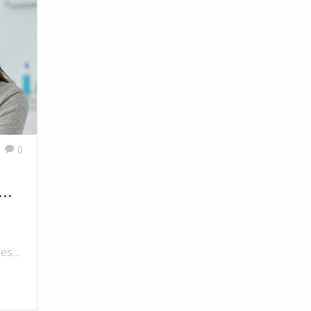
0
esti