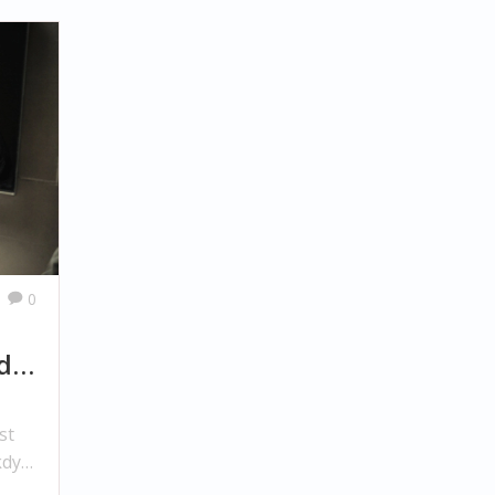
0
dy
st
když