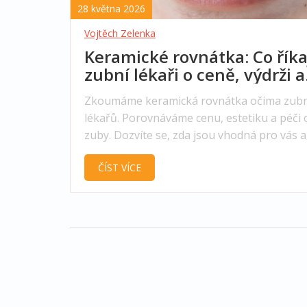
28 května 2026
Vojtěch Zelenka
Keramické rovnátka: Co říka
zubní lékaři o ceně, výdrži a
výsledcích
Zkoumáme keramická rovnátka očima zubn
lékařů. Porovnáváme cenu, estetiku a péči 
zuby. Dozvíte se, zda jsou vhodná pro vás a
se liší od kovových variant.
ČÍST VÍCE