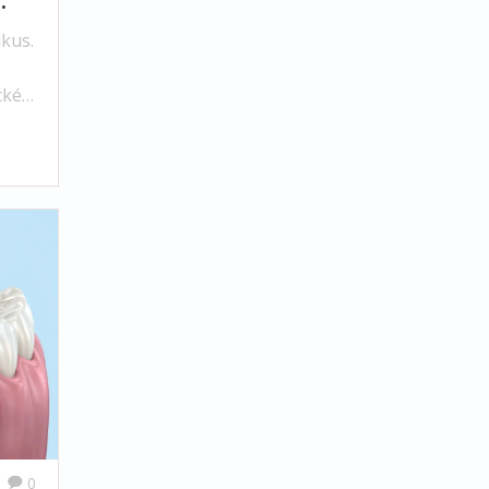
dkus.
cké
0