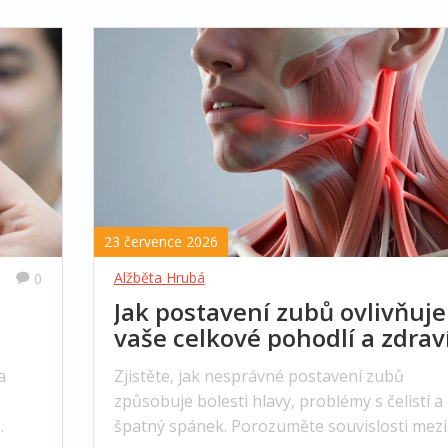
23 července 2026
Alžběta Hrubá
0
Jak postavení zubů ovlivňuje
vaše celkové pohodlí a zdrav
ravé
a
Zjistěte, jak nesprávné postavení zubů
způsobuje bolesti hlavy, problémy s čelistí a
špatný spánek. Porozuměte souvislosti mezi