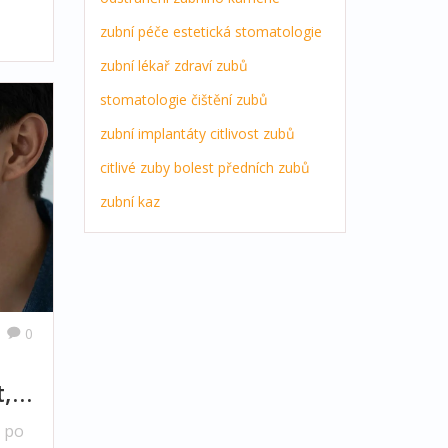
zubní péče
estetická stomatologie
zubní lékař
zdraví zubů
stomatologie
čištění zubů
zubní implantáty
citlivost zubů
citlivé zuby
bolest předních zubů
zubní kaz
0
t,
omý
i po