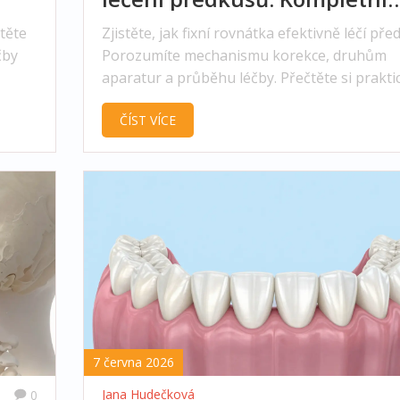
průvodce
těte
Zjistěte, jak fixní rovnátka efektivně léčí pře
čby
Porozumíte mechanismu korekce, druhům
aparatur a průběhu léčby. Přečtěte si prakti
rady pro úspěšnou ortodoncii.
ČÍST VÍCE
7 června 2026
Jana Hudečková
0