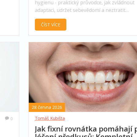
hygienu - praktický průvodce, jak zvládnout
adaptaci, udržet sebevědomí a neztratit
éčby.
produktivitu během ortodontické léčby.
ČÍST VÍCE
28 června 2026
Tomáš Kubišta
0
Jak fixní rovnátka pomáhají p
léčení předkusů: Kompletní