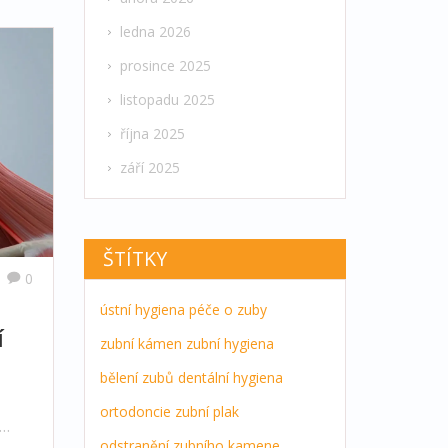
ledna 2026
prosince 2025
listopadu 2025
října 2025
září 2025
ŠTÍTKY
0
ústní hygiena
péče o zuby
í
zubní kámen
zubní hygiena
bělení zubů
dentální hygiena
ortodoncie
zubní plak
odstranění zubního kamene