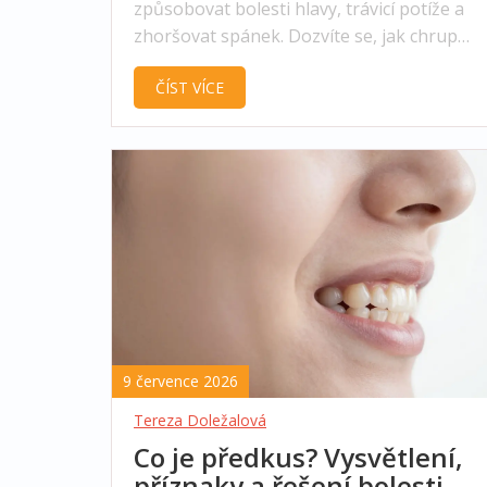
způsobovat bolesti hlavy, trávicí potíže a
zhoršovat spánek. Dozvíte se, jak chrup
ovlivňuje vaše zdraví a jaké jsou možnosti l
ČÍST VÍCE
9 července 2026
Tereza Doležalová
Co je předkus? Vysvětlení,
příznaky a řešení bolesti