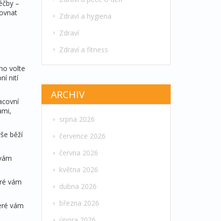
léčby –
rovnat
Zdraví a hygiena
Zdraví
Zdraví a fitness
ho volte
í nití
ARCHIV
acovní
ami,
srpna 2026
vše běží
července 2026
června 2026
 vám
května 2026
eré vám
dubna 2026
března 2026
teré vám
února 2026