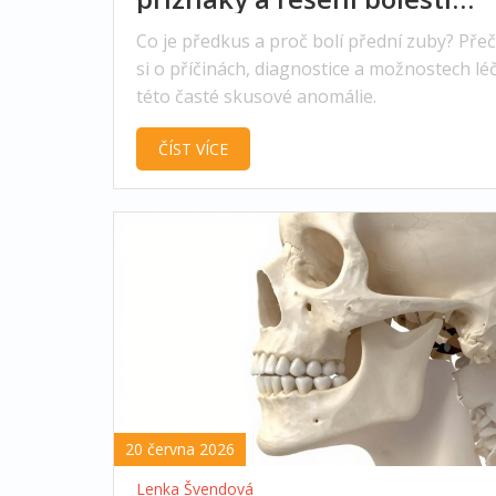
předních zubů
Co je předkus a proč bolí přední zuby? Přeč
si o příčinách, diagnostice a možnostech lé
této časté skusové anomálie.
ČÍST VÍCE
20 června 2026
Lenka Švendová