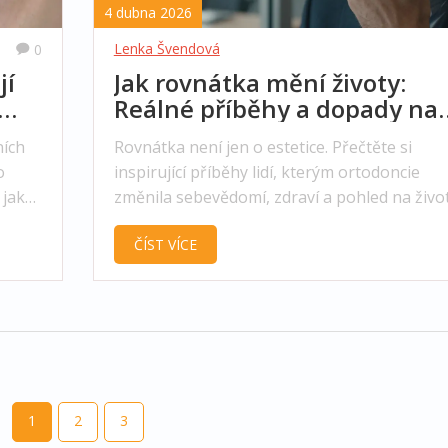
4 dubna 2026
Lenka Švendová
0
jí
Jak rovnátka mění životy:
Reálné příběhy a dopady na
sebevědomí
ích
Rovnátka není jen o estetice. Přečtěte si
o
inspirující příběhy lidí, kterým ortodoncie
 jak
změnila sebevědomí, zdraví a pohled na život
Praktické rady i srovnání.
ČÍST VÍCE
1
2
3