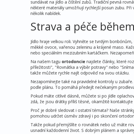
sundávat na jídlo a čištění zubů. Tradiční pevná rovn
některé materiály umožňují rychlejší posun zubu. Při 
několik nabídek.
Strava a péče během
Jídlo hraje velkou roli. Vyhněte se tvrdým bonbónů
měkké ovoce, vařenou zeleninu a krájené maso. Každý
nebo speciálním mezizubním kartáčkem. Nezapomeňte 
Na našem tagu
ortodoncie
najdete články, které roz
příležitosti", "Rovnátka a výběr potravy" nebo "Sním
takže můžete rychle najít odpověď na svou otázku.
Nezapomínejte také na pravidelné kontroly u zubaře. J
podle plánu. To pomáhá předejít nečekaným prodle
Pokud máte citlivé dásně, můžete si po jídle oplacho
zdá, že jsou drátky příliš těsné, okamžitě kontaktujte 
Proč je dobré sledovat i ostatní témata? Naše stránky 
pomohou udržet úsměv zdravý i po skončení ortodont
Takže pokud přemýšlíte o rovnátek nebo už máte rovná
usnadní každodenní život. S dobrým plánem a správ