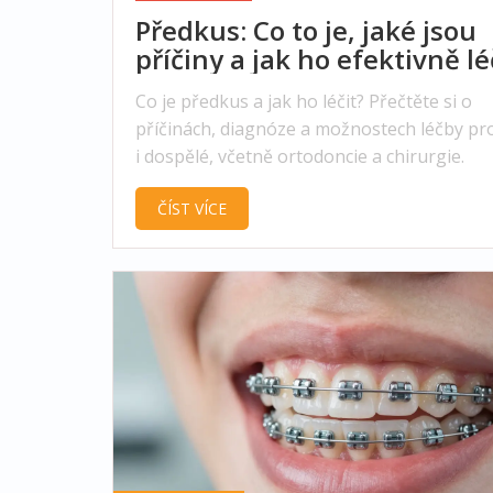
Předkus: Co to je, jaké jsou
příčiny a jak ho efektivně lé
Co je předkus a jak ho léčit? Přečtěte si o
příčinách, diagnóze a možnostech léčby pro
i dospělé, včetně ortodoncie a chirurgie.
ČÍST VÍCE