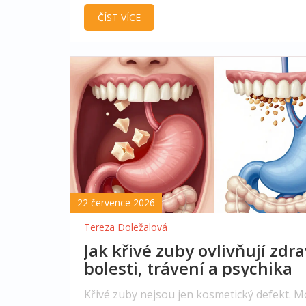
problémů s elastickými ligaturami.
ČÍST VÍCE
22 července 2026
Tereza Doležalová
Jak křivé zuby ovlivňují zdra
bolesti, trávení a psychika
Křivé zuby nejsou jen kosmetický defekt. 