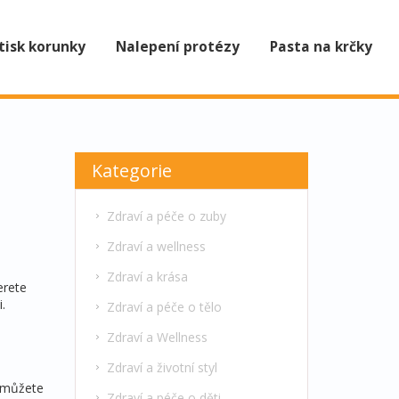
tisk korunky
Nalepení protézy
Pasta na krčky
Kategorie
Zdraví a péče o zuby
Zdraví a wellness
Zdraví a krása
erete
.
Zdraví a péče o tělo
Zdraví a Wellness
Zdraví a životní styl
e můžete
Zdraví a péče o děti