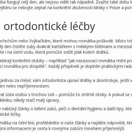
átka fungují celý den, ale nejsou vidět tak nápadně. Zvažte také dobu 
výběru se nebojte zeptat na konkrétní zkušenosti kliniky v Praze a po
 ortodontické léčby
m, ořechům nebo žvýkačkám, které mohou rovnátka poškodit. Místo to
 den čistěte zuby dvakrát kartáčkem s měkkými štětinami a mezizubn
i na ústní vodu, která pomůže snížit plak kolem drátků.
ebírají konkrétní otázky – například "Jak nasazovací rovnátka mění pr
ací rovnátka pro dospělé". Každý příspěvek je doplněn praktickými rad
ednou za měsíc vám ortodontista upraví drátky a zkontroluje, jestli 
vám nebo nepříjemnostem.
vat ústa vodou s trochou soli – pomůže to zmírnit otoky. A pokud se
kliniku; někdy stačí malý úpravy.
nabízejí články o bělení zubů, péči o dentální hygienu a další tipy, kt
ické léčby.
tka na čelní linii, prohlédněte si naše články a najděte odpovědi, k
nými informacemi je cesta k rovnýma zubům mnohem příjemnější.