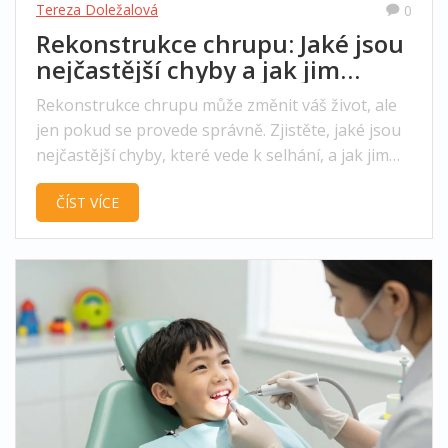
Tereza Doležalová
0
Rekonstrukce chrupu: Jaké jsou
nejčastější chyby a jak jim
předcházet
Rekonstrukce chrupu může změnit váš život, ale
jen pokud se provede správně. Zjistěte, jaké jsou
nejčastější chyby, které vede k selhání, a jak jim
předcházet.
ČÍST VÍCE