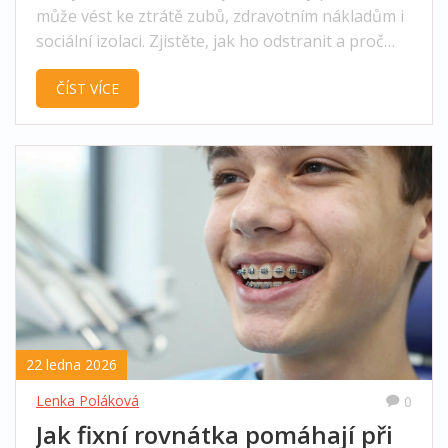
může vést ke ztrátě zubů, zdravotním nákladům i
sociální izolaci. Zjistěte, jak ho odstranit a proč
nečekat.
ČÍST VÍCE
22 ledna 2026
Lenka Poláková
0
Jak fixní rovnátka pomáhají při