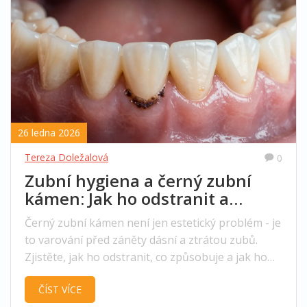
26 ledna 2026
Tereza Doležalová
0
Zubní hygiena a černý zubní
kámen: Jak ho odstranit a
předcházet jeho vzniku
Černý zubní kámen není jen estetický problém - je
to varování před záněty dásní a ztrátou zubů.
Zjistěte, jak ho odstranit, co způsobuje a jak ho
předcházet.
ČÍST VÍCE