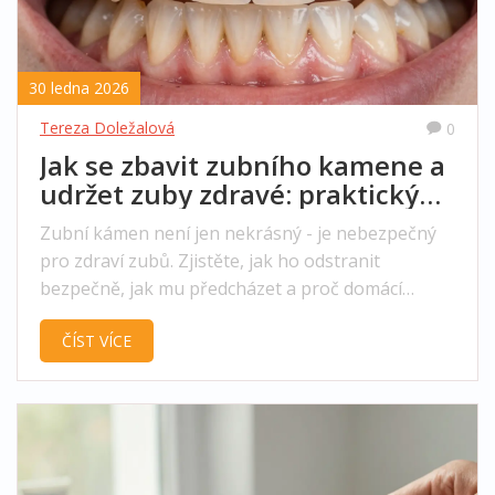
30 ledna 2026
Tereza Doležalová
0
Jak se zbavit zubního kamene a
udržet zuby zdravé: praktický
návod
Zubní kámen není jen nekrásný - je nebezpečný
pro zdraví zubů. Zjistěte, jak ho odstranit
bezpečně, jak mu předcházet a proč domácí
metody selhávají. Praktický návod pro trvalé
ČÍST VÍCE
zdraví úst.