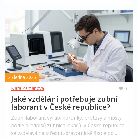
25 ledna 2026
Klára Zemanová
0
Jaké vzdělání potřebuje zubní
laborant v České republice?
Zubní laborant vyrábí korunky, protézy a mosty
podle předpisů zubních lékařů. V České republice
se vzdělává na střední zdravotnické škole po