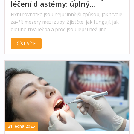
léčení diastémy: úplný
průvodce
Fixní rovnátka jsou nejúčinnější způsob, jak trvale
zavřít mezery mezi zuby. Zjistěte, jak fungují, jak
dlouho trvá léčba a proč jsou lepší než jiné
metody.
ČÍST VÍCE
21 ledna 2026