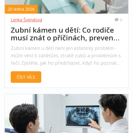
20 ledna 2026
Lenka Švendová
0
Zubní kámen u dětí: Co rodiče
musí znát o příčinách, prevenci
a léčbě
Zubní kámen u dětí není jen estetický problém -
může vést k zánětům, ztrátě zubů a problémům s
řečí. Zjistěte, jak ho předcházet, když ho poznat a
proč je důležité ho nechat odstranit u lékaře.
ČÍST VÍCE