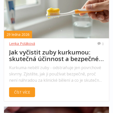
29 ledna 2026
Lenka Poláková
0
Jak vyčistit zuby kurkumou:
skutečná účinnost a bezpečné
postupy
Kurkuma nebělí zuby - odstraňuje jen povrchové
skvrny. Zjistěte, jak ji používat bezpečně, proč
není náhradou za klinické bělení a co je skutečně
účinné pro bílé zuby.
ČÍST VÍCE