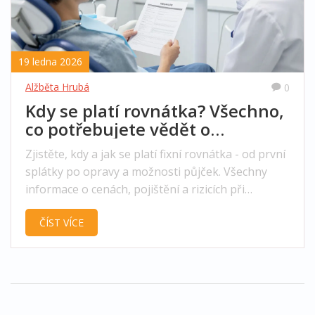
19 ledna 2026
Alžběta Hrubá
0
Kdy se platí rovnátka? Všechno,
co potřebujete vědět o
nákladech na ortodoncii
Zjistěte, kdy a jak se platí fixní rovnátka - od první
splátky po opravy a možnosti půjček. Všechny
informace o cenách, pojištění a rizicích při
přerušení léčby.
ČÍST VÍCE