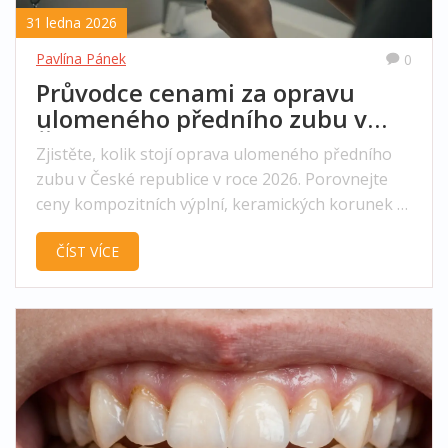
31 ledna 2026
Pavlína Pánek
0
Průvodce cenami za opravu
ulomeného předního zubu v
České republice
Zjistěte, kolik stojí oprava ulomeného předního
zubu v České republice v roce 2026. Porovnejte
ceny kompozitních výplní, keramických korunek a
implantátů a zjistěte, jak si vybrat nejlepší řešení.
ČÍST VÍCE