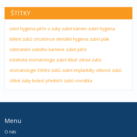
ŠTÍTKY
ústní hygiena
péče o zuby
zubní kámen
zubní hygiena
bělení zubů
ortodoncie
dentální hygiena
zubní plak
odstranění zubního kamene
zubní péče
estetická stomatologie
zubní lékař
zdraví zubů
stomatologie
čištění zubů
zubní implantáty
citlivost zubů
citlivé zuby
bolest předních zubů
rovnátka
Menu
O nás