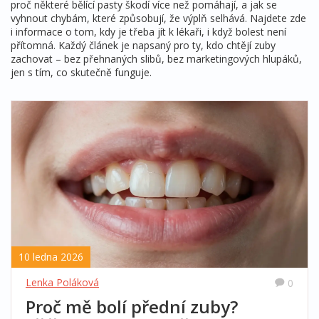
proč některé bělící pasty škodí více než pomáhají, a jak se
vyhnout chybám, které způsobují, že výplň selhává. Najdete zde
i informace o tom, kdy je třeba jít k lékaři, i když bolest není
přítomná. Každý článek je napsaný pro ty, kdo chtějí zuby
zachovat – bez přehnaných slibů, bez marketingových hlupáků,
jen s tím, co skutečně funguje.
10 ledna 2026
Lenka Poláková
0
Proč mě bolí přední zuby?