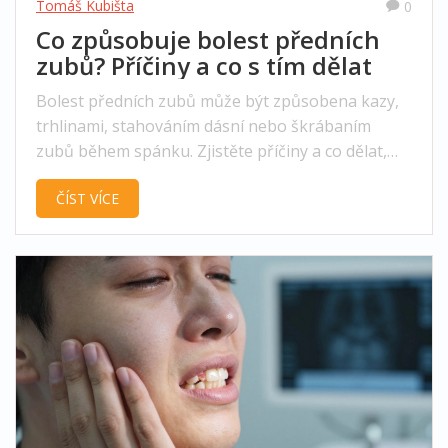
Tomáš Kubišta
0
Co způsobuje bolest předních
zubů? Příčiny a co s tím dělat
Bolest předních zubů může být způsobena kazy,
trhlinami, stahováním dásní nebo škrábaním
zubů během spánku. Zjistěte příčiny a co dělat,
abyste předešli ztrátě zubů a dalším komplikacím.
ČÍST VÍCE