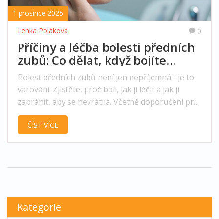
1 prosince 2025
Lenka Poláková
0
Příčiny a léčba bolesti předních
zubů: Co dělat, když bojíte
každý kousek
Bolest předních zubů není jen nepříjemná - je to
varování. Zjistěte, proč bolí, jak ji léčit a jak ji
zabránit, aby se nevrátila. Včetně doporučení pro
děti a důležitých chyb, které lidé dělají.
ČÍST VÍCE
Kategorie