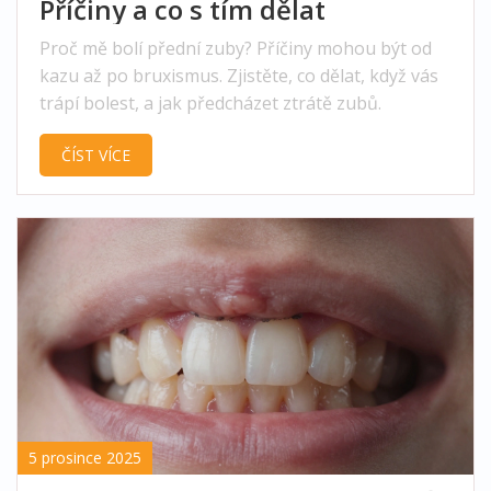
Příčiny a co s tím dělat
Proč mě bolí přední zuby? Příčiny mohou být od
kazu až po bruxismus. Zjistěte, co dělat, když vás
trápí bolest, a jak předcházet ztrátě zubů.
ČÍST VÍCE
5 prosince 2025