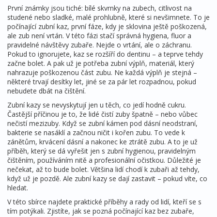
První známky jsou tiché: bílé skvrnky na zubech, citlivost na
studené nebo sladké, malé prohlubně, které si nevšimnete. To je
počínající zubní kaz
,
první fáze, kdy je sklovina ještě poškozená,
ale zub není vrtán
.
V této fázi stačí správná hygiena, fluor a
pravidelné návštěvy zubaře. Nejde o vrtání, ale o záchranu.
Pokud to ignorujete, kaz se rozšíří do dentinu – a teprve tehdy
začne bolet. A pak už je potřeba
zubní výplň
,
materiál, který
nahrazuje poškozenou část zubu
.
Ne každá výplň je stejná –
některé trvají desítky let, jiné se za pár let rozpadnou, pokud
nebudete dbát na čištění.
Zubní kazy se nevyskytují jen u těch, co jedí hodně cukru.
Častější příčinou je to, že lidé čistí zuby špatně – nebo vůbec
nečistí mezizuby. Když se zubní kámen pod dásní neodstraní,
bakterie se nasáklí a začnou ničit i kořen zubu. To vede k
zánětům, krvácení dásní a nakonec ke ztrátě zubu. A to je už
příběh, který se dá vyřešit jen s
zubní hygienou
,
pravidelným
čištěním, používáním nitě a profesionální očistkou
.
Důležité je
nečekat, až to bude bolet. Většina lidí chodí k zubaři až tehdy,
když už je pozdě. Ale zubní kazy se dají zastavit – pokud víte, co
hledat.
V této sbírce najdete praktické příběhy a rady od lidí, kteří se s
tím potýkali. Zjistíte, jak se pozná počínající kaz bez zubaře,