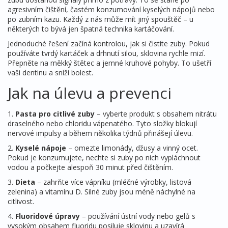
agresivním čištění, častém konzumování kyselých nápojů nebo
po zubním kazu. Každý z nás může mít jiný spouštěč – u
některých to bývá jen špatná technika kartáčování.
Jednoduché řešení začíná kontrolou, jak si čistíte zuby. Pokud
používáte tvrdý kartáček a drhnutí silou, sklovina rychle mizí.
Přepněte na měkký štětec a jemné kruhové pohyby. To ušetří
vaši dentinu a sníží bolest.
Jak na úlevu a prevenci
1.
Pasta pro citlivé zuby
– vyberte produkt s obsahem nitrátu
draselného nebo chloridu vápenatého. Tyto složky blokují
nervové impulsy a během několika týdnů přinášejí úlevu.
2.
Kyselé nápoje
– omezte limonády, džusy a vinný ocet.
Pokud je konzumujete, nechte si zuby po nich vypláchnout
vodou a počkejte alespoň 30 minut před čištěním.
3.
Dieta
– zahrňte více vápníku (mléčné výrobky, listová
zelenina) a vitamínu D. Silné zuby jsou méně náchylné na
citlivost.
4.
Fluoridové úpravy
– používání ústní vody nebo gelů s
vysokým obsahem fluoridu posiluje sklovinu a uzavírá