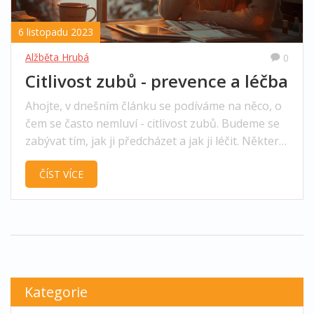
6 listopadu 2023
Alžběta Hrubá
0
Citlivost zubů - prevence a léčba
Ahojte, v dnešním článku se podíváme na něco, o
čem se často nemluví - citlivost zubů. Budeme se
zabývat tím, jak ji předcházet a jak ji léčit. Některé
z vás možná trápí, stejně jako mě, bolest při
ČÍST VÍCE
konzumaci studených nebo teplých pokrmů a
nápojů. Tak mi věřte, že není nic lepšího než
pochopit, proč se to děje a jak tomu můžeme
zabránit. Tak se pojďme společně podívat na
možné řešení a už se nechat trápit citlivými zuby.
Kategorie