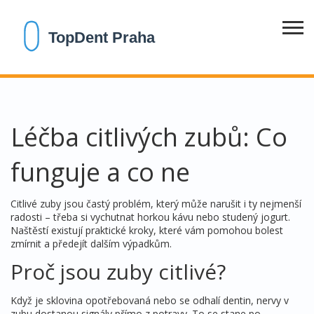
Léčba citlivých zubů: Co
funguje a co ne
Citlivé zuby jsou častý problém, který může narušit i ty nejmenší
radosti – třeba si vychutnat horkou kávu nebo studený jogurt.
Naštěstí existují praktické kroky, které vám pomohou bolest
zmírnit a předejít dalším výpadkům.
Proč jsou zuby citlivé?
Když je sklovina opotřebovaná nebo se odhalí dentin, nervy v
zubu dostanou signály přímo z potravy. To se stane po