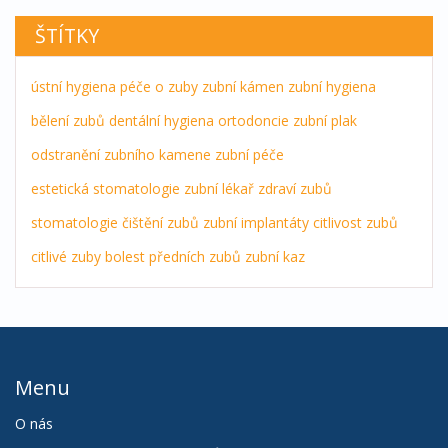
ŠTÍTKY
ústní hygiena
péče o zuby
zubní kámen
zubní hygiena
bělení zubů
dentální hygiena
ortodoncie
zubní plak
odstranění zubního kamene
zubní péče
estetická stomatologie
zubní lékař
zdraví zubů
stomatologie
čištění zubů
zubní implantáty
citlivost zubů
citlivé zuby
bolest předních zubů
zubní kaz
Menu
O nás