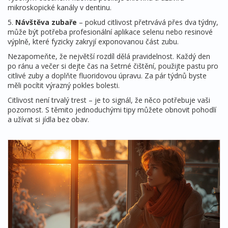
mikroskopické kanály v dentinu.
5.
Návštěva zubaře
– pokud citlivost přetrvává přes dva týdny,
může být potřeba profesionální aplikace selenu nebo resinové
výplně, které fyzicky zakryjí exponovanou část zubu.
Nezapomeňte, že největší rozdíl dělá pravidelnost. Každý den
po ránu a večer si dejte čas na šetrné čištění, použijte pastu pro
citlivé zuby a doplňte fluoridovou úpravu. Za pár týdnů byste
měli pocítit výrazný pokles bolesti.
Citlivost není trvalý trest – je to signál, že něco potřebuje vaši
pozornost. S těmito jednoduchými tipy můžete obnovit pohodlí
a užívat si jídla bez obav.