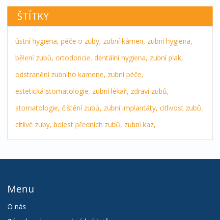
ŠTÍTKY
ústní hygiena,
péče o zuby,
zubní kámen,
zubní hygiena,
bělení zubů,
ortodoncie,
dentální hygiena,
zubní plak,
odstranění zubního kamene,
zubní péče,
estetická stomatologie,
zubní lékař,
zdraví zubů,
stomatologie,
čištění zubů,
zubní implantáty,
citlivost zubů,
citlivé zuby,
bolest předních zubů,
zubní kaz,
Menu
O nás