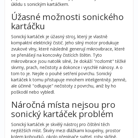
úklidu s sonickým kartáčkem.
Úžasné možnosti sonického
kartáčku
Sonický kartáček je úžasný stroj, který je vlastně
kompaktní elektrický čistič. Jeho silný motor produkuje
zvukové vlny, které následně generují mikrovibrace, které
se přenášejí na koncovky čistících štětin. Tyto
mikrovibrace jsou natolik silné, že dokáží "rozlomit" těžké
skvrny, prach, nečistoty a dokonce i vyschlé nánosy. A o
tom to je. Nejde o pouhé setření povrchu. Sonický
kartáček k tomu přistupuje mnohem inteligentněji. Jemně,
ale účinně "odlupuje" nečistoty z povrchu, aniž by ho
poškodil nebo vybledl.
Náročná místa nejsou pro
sonický kartáček problém
Sonický kartáček je skvělý nástroj pro čištění těch
nejtěžších míst. Škvíry mezi dlážkami koupelny, prostor
kolem kohoutků, okolo přepínače světel, rohy skříně,