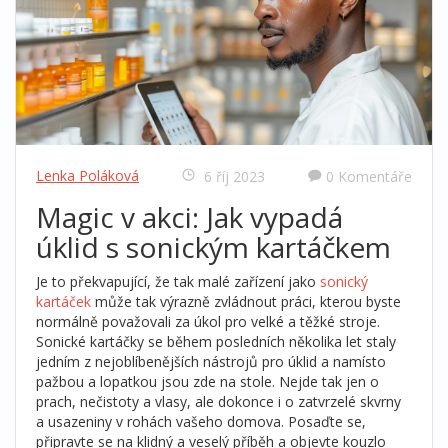
Lenka Poláková
6 říj 2023
0 Komentáře
Magic v akci: Jak vypadá
úklid s sonickým kartáčkem
Je to překvapující, že tak malé zařízení jako
sonický
kartáček
může tak výrazně zvládnout práci, kterou byste
normálně považovali za úkol pro velké a těžké stroje.
Sonické kartáčky se během posledních několika let staly
jedním z nejoblíbenějších nástrojů pro úklid a namísto
pažbou a lopatkou jsou zde na stole. Nejde tak jen o
prach, nečistoty a vlasy, ale dokonce i o zatvrzelé skvrny
a usazeniny v rohách vašeho domova. Posaďte se,
připravte se na klidný a veselý příběh a objevte kouzlo