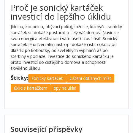
Proč je sonický kartáček
investicí do lepšího úklidu
Jídelna, koupelna, obývací pokoj, ložnice, kuchyň - sonický
kartáček se dokáže postarat o celý váš domov. Navíc se
svou energií a efektivností vám ušetří čas i úsilí. Sonický
kartáček je univerzální nástroj - dokáže čistit cokoliv od
dlaždic po kohoutky, od světelných vypínačů až po
štěrbiny v podlaze. Investice do sonického kartáčku je
proto investicí do čistějšího domova a schopností
skvělého úklidu.
Štítky:
sonický kartáček
čištění obtížných míst
úklid s kartáčkem
tipy na úklid
Související příspěvky