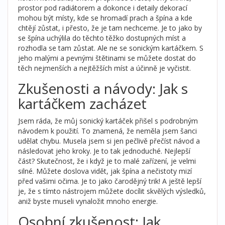
prostor pod radiátorem a dokonce i detaily dekorací
mohou být místy, kde se hromadí prach a špína a kde
chtějí zůstat, i přesto, že je tam nechceme. Je to jako by
se špína uchýlila do těchto těžko dostupných míst a
rozhodla se tam zůstat. Ale ne se sonickým kartáčkem. S
jeho malými a pevnými štětinami se můžete dostat do
těch nejmenších a nejtěžších míst a účinně je vyčistit.
Zkušenosti a návody: Jak s
kartáčkem zacházet
Jsem ráda, že můj sonický kartáček přišel s podrobným
návodem k použití. To znamená, že neměla jsem šanci
udělat chybu. Musela jsem si jen pečlivě přečíst návod a
následovat jeho kroky. Je to tak jednoduché. Nejlepší
část? Skutečnost, že i když je to malé zařízení, je velmi
silné. Můžete doslova vidět, jak špína a nečistoty mizí
před vašimi očima. Je to jako čarodějný trik! A ještě lepší
je, že s tímto nástrojem můžete docílit skvělých výsledků,
aniž byste museli vynaložit mnoho energie.
Osobní zkušenost: Jak