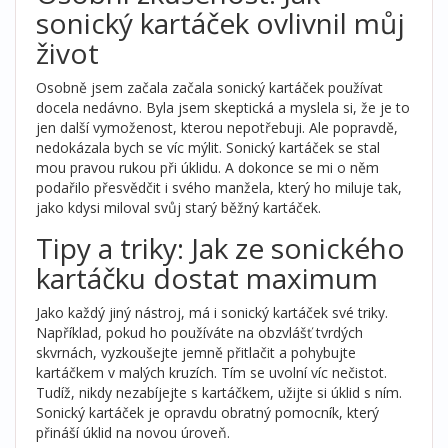
sonický kartáček ovlivnil můj
život
Osobně jsem začala začala sonický kartáček používat
docela nedávno. Byla jsem skeptická a myslela si, že je to
jen další vymoženost, kterou nepotřebuji. Ale popravdě,
nedokázala bych se víc mýlit. Sonický kartáček se stal
mou pravou rukou při úklidu. A dokonce se mi o něm
podařilo přesvědčit i svého manžela, který ho miluje tak,
jako kdysi miloval svůj starý běžný kartáček.
Tipy a triky: Jak ze sonického
kartáčku dostat maximum
Jako každý jiný nástroj, má i sonický kartáček své triky.
Například, pokud ho používáte na obzvlášť tvrdých
skvrnách, vyzkoušejte jemně přitlačit a pohybujte
kartáčkem v malých kruzích. Tím se uvolní víc nečistot.
Tudíž, nikdy nezabíjejte s kartáčkem, užijte si úklid s ním.
Sonický kartáček je opravdu obratný pomocník, který
přináší úklid na novou úroveň.