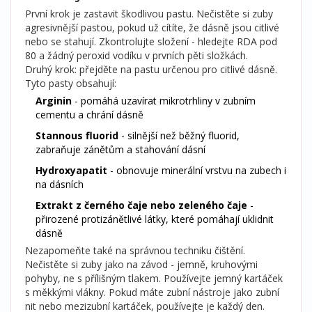
První krok je zastavit škodlivou pastu. Nečistěte si zuby
agresivnější pastou, pokud už cítíte, že dásně jsou citlivé
nebo se stahují. Zkontrolujte složení - hledejte RDA pod
80 a žádný peroxid vodíku v prvních pěti složkách.
Druhý krok: přejděte na pastu určenou pro citlivé dásně.
Tyto pasty obsahují:
Arginin
- pomáhá uzavírat mikrotrhliny v zubním
cementu a chrání dásně
Stannous fluorid
- silnější než běžný fluorid,
zabraňuje zánětům a stahování dásní
Hydroxyapatit
- obnovuje minerální vrstvu na zubech i
na dásních
Extrakt z černého čaje nebo zeleného čaje
-
přirozené protizánětlivé látky, které pomáhají uklidnit
dásně
Nezapomeňte také na správnou techniku čištění.
Nečistěte si zuby jako na závod - jemně, kruhovými
pohyby, ne s přílišným tlakem. Používejte jemný kartáček
s měkkými vlákny. Pokud máte zubní nástroje jako zubní
nit nebo mezizubní kartáček, používejte je každý den.