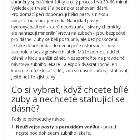
chráněny speciálními štítky a celý proces trvá 30-60 minut.
Výsledek je trvalejší a bez rizika stahování dásní.
Pro domácí péči doporučuji bělící pasty s nízkou
abrazivitou a bez peroxidu. Například pasty s
hydroxyapatitem - které neodstraňují skvrny chemicky,
ale nahrazují minerální vrstvu na zubech - jsou bezpečné i
pro dásně. Zuby se bělí postupně, ale bez poškození.
Je také dobré přidat do denní péče ústní vodík - bez
alkoholu a bez agresivních látek. Může pomoci udržet
dásně v klidu a snížit zánět. Nezapomeňte na pravidelné
návštěvy zubního lékaře - alespoň dvakrát ročně. Při
kontrole může lékař vidět, zda se dásně začínají stahovat,
ještě než to zjistíte vy.
Co si vybrat, když chcete bílé
zuby a nechcete stahující se
dásně?
Tady je jednoduchý návod:
Neužívejte pasty s peroxidem vodíku
- pokud
nejste pod dohledem zubního lékaře.