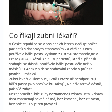
Co říkají zubní lékaři?
V České republice se v posledních letech zvyšuje počet
pacientů s dásňovým stahováním - a většina z nich
používala bělící pasty. Výzkum z Ústavu stomatologie v
Praze (2024) ukázal, že 68 % pacientů, kteří si přinesli
stahující se dásně, používalo bělící pastu déle než 6
měsíců. U 42 % z nich se stahování začalo v průběhu
prvních 3 měsíců.
Zubní lékaři v Olomouci, Brně i Praze už neodporučují
bělící pasty jako první volbu. Říkají: „Nejdřív zdravé dásně,
pak bílé zuby.“
Nezapomeňte: bílé zuby neznamenají zdravá ústa. Zdravá
ústa znamenají pevné dásně, bez krvácení, bez citlivosti,
bez bolesti. To je ten pravý cíl.