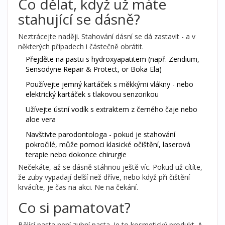
Co dělat, když už máte
stahující se dásně?
Neztrácejte naději. Stahování dásní se dá zastavit - a v
některých případech i částečně obrátit.
Přejděte na pastu s hydroxyapatitem (např. Zendium,
Sensodyne Repair & Protect, or Boka Ela)
Používejte jemný kartáček s měkkými vlákny - nebo
elektrický kartáček s tlakovou senzorikou
Užívejte ústní vodík s extraktem z černého čaje nebo
aloe vera
Navštivte parodontologa - pokud je stahování
pokročilé, může pomoci klasické očištění, laserová
terapie nebo dokonce chirurgie
Nečekáte, až se dásně stáhnou ještě víc. Pokud už cítíte,
že zuby vypadají delší než dříve, nebo když při čištění
krvácíte, je čas na akci. Ne na čekání.
Co si pamatovat?
Bělící pasta není zubní pasta. Je to kosmetický produkt. A