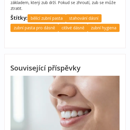
základem, který zub drží. Pokud se zhroutí, zub se může
ztratit.
Štítky:
bělící zubní pasta
stahování dásní
zubní pasta pro dásně
citlivé dásně
zubní hygiena
Související příspěvky