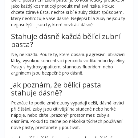
jako každý kosmetický produkt má svá rizika. Pokud
chcete zdravé ústa, nechte si bílé zuby získat způsobem,
který neohrožuje vaše dásně. Nejlepší bílá zuby nejsou ty
nejjasnější - jsou ty, které neztrácí dásně.
Stahuje dásně každá bělící zubní
pasta?
Ne, ne každá. Pouze ty, které obsahují agresivní abrazivní
látky, vysokou koncentraci peroxidu vodíku nebo kyseliny.
Pasty s hydroxyapatitem, stannous fluoridem nebo
argininem jsou bezpečné pro dásně.
Jak poznám, že bělící pasta
stahuje dásně?
Poznáte to podle změn: zuby vypadají delší, dásně krvácí
při čištění, zuby jsou citlivější na studené nebo horké
nápoje, nebo cítíte „prázdný“ prostor mezi zuby a
dásněmi. Pokud to začne po několika týdnech používání
nové pasty, přestanete ji používat.