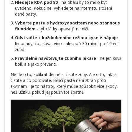
Hledejte RDA pod 80
- na obalu by to mělo být
uvedeno. Pokud ne, vyhledejte na internetu složení
dané pasty.
Vyberte pastu s hydroxyapatitem nebo stannous
fluoridem
- tyto látky opravují, ne ničí.
Odstraňte z každodenního režimu kyselé nápoje
-
limonády, čaj, káva, víno - alespoň 30 minut po čištění
zubů.
Pravidelně navštěvujte zubního lékaře
- ne jen když
bolí, ale jako prevenci.
Nejde o to, kolikrát denně si čistíte zuby. Ale o to, jak je
čistíte a co používáte. Bělící pasta není zbraň proti
skvrnám - je to nástroj, který může způsobit více škody,
než užitku, pokud jej používáte špatně.