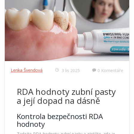
Lenka Švendová
3 lis 2025
0 Komentáře
RDA hodnoty zubní pasty
a její dopad na dásně
Kontrola bezpečnosti RDA
hodnoty
Zadejte RDA hodnotu zubní pasty a zjistěte, zda je