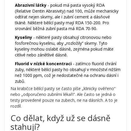
Abrazivní látky
- pokud má pasta vysoký RDA
(Relative Dentin Abrasivity) nad 100, může mechanicky
odtírat nejen skvrny, ale i zubní cement a dásňové
tkáně. Některé bělící pasty mají RDA 150-200. Pro
srovnání: běžná zubní pasta má RDA 70-90.
Kyseliny
- některé pasty obsahují citronovou nebo
fosforečnou kyselinu, aby „rozložily“ skvrny. Tyto
kyseliny mohou oslabit dásně, zejména pokud máte
citlivé nebo zánětlivé dásně.
Fluorid v nízké koncentraci
- zatímco fluorid chrání
zuby, některé bělící pasty ho obsahují v množství nižším
než 1000 ppm, což je nedostatečné na ochranu dásní i
zubů.
Na krabičce bělící pasty se často píše „klinicky ověřeno“
nebo „odporučeno zubními lékaři“. Ale často se jedná o
testy provedené pouze na zubech, ne na dásních. A to je
rozdíl.
Co dělat, když už se dásně
stahují?