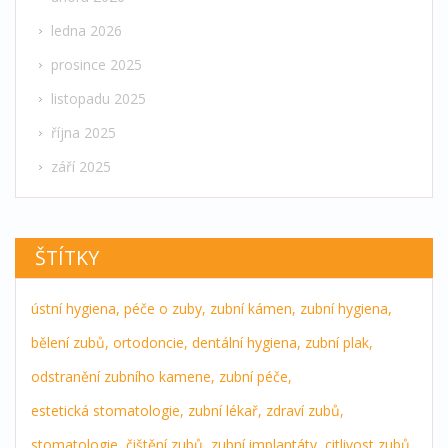
ledna 2026
prosince 2025
listopadu 2025
října 2025
září 2025
ŠTÍTKY
ústní hygiena,
péče o zuby,
zubní kámen,
zubní hygiena,
bělení zubů,
ortodoncie,
dentální hygiena,
zubní plak,
odstranění zubního kamene,
zubní péče,
estetická stomatologie,
zubní lékař,
zdraví zubů,
stomatologie,
čištění zubů,
zubní implantáty,
citlivost zubů,