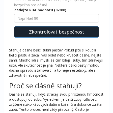
bezpečná pro dásně.
Zadejte RDA hodnotu (0-200)
Zkontrolovat bezpečnost
Stahuje dásně bělící zubní pasta? Pokud jste si koupili
bělící pastu a začali vás bolet nebo krvácet dásně, nejste
sami. Mnoho lidí si myslí, že čím bílejší zuby, tím zdravější
ústa. Ale skutečnost je jiná. Některé bělící pasty mohou
dásně opravdu
stahovat
- a to nejen esteticky, ale i
zdravotně nebezpečně.
Proč se dásně stahují?
Dásně se stahují, když ztrácejí svou přirozenou hmotnost
a odstupují od zubu. Výsledkem je delší zuby, citlivost,
zvýšené riziko kávových dutin u kořenů a dokonce ztráta
zubů. Tento proces není vždy přirozený. Často je