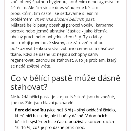
způsobený špatnou hygienou, kouřením nebo agresivním
čištěním. Ale čím víc se dnes věnujeme bělícím
produktům, tím častěji se setkáváme s jedním
problémem:
chemické složení bělících past
.
Některé bělící pasty obsahují peroxid vodíku, karbamid
peroxid nebo jemné abrazivní částice - jako křemík,
uhelný prach nebo anhydrid křemičitý. Tyto látky
odstraňují povrchové skvrny, ale zároveň mohou
poškozovat tenkou vrstvu zubního cementu a dásňové
tkáně. Když se dásně už nejsou schopny samy
regenerovat, začnou se stahovat. A to je problém, který
se nedá zpětně vrátit.
Co v bělící pastě může dásně
stahovat?
Ne každá bělící pasta je stejná. Některé jsou bezpečné,
jiné ne. Zde jsou hlavní pachatelé:
Peroxid vodíku
(více než 6 %) - silný oxidační činidlo,
které ničí bakterie, ale i buňky dásně. V domácích
bělících systémech se často používá v koncentracích
10-16 %, což je pro dásně příliš moc.