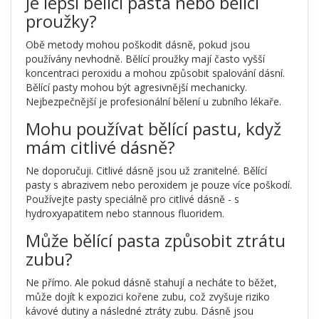
Je lepší bělící pasta nebo bělící
proužky?
Obě metody mohou poškodit dásně, pokud jsou
používány nevhodně. Bělící proužky mají často vyšší
koncentraci peroxidu a mohou způsobit spalování dásní.
Bělící pasty mohou být agresivnější mechanicky.
Nejbezpečnější je profesionální bělení u zubního lékaře.
Mohu používat bělící pastu, když
mám citlivé dásně?
Ne doporučuji. Citlivé dásně jsou už zranitelné. Bělící
pasty s abrazivem nebo peroxidem je pouze více poškodí.
Používejte pasty speciálně pro citlivé dásně - s
hydroxyapatitem nebo stannous fluoridem.
Může bělící pasta způsobit ztrátu
zubu?
Ne přímo. Ale pokud dásně stahují a necháte to běžet,
může dojít k expozici kořene zubu, což zvyšuje riziko
kávové dutiny a následné ztráty zubu. Dásně jsou