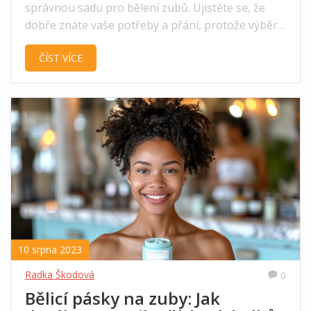
správnou sadu pro bělení zubů. Ujistěte se, že
dobře znáte vaše potřeby a přání, protože výběr
je opravdu široký. Bělení zubů může být
ČÍST VÍCE
jednoduchý proces, který můžete udělat pohodlně
z domova. Dejte si na výběr čas a vyberte si tuto
správnou sadu, která vám zaručí krásný úsměv.
Těším se na vás v dalších příspěvcích!
10 srpna 2023
Radka Škodová
0
Bělicí pásky na zuby: Jak