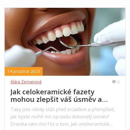
14 prosince 2023
Klára Zemanová
0
Jak celokeramické fazety
mohou zlepšit váš úsměv a
sebevědomí
Taky jste někdy stáli před zrcadlem a přemýšleli,
jak byste mohli mít opravdu dokonalý úsměv?
Dneska vám chci říct o tom, jak celokeramické