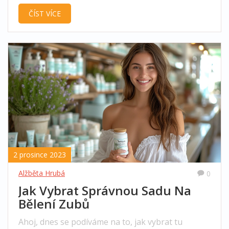
fazety dokáží proměnit vaše zuby do podoby, o
ČÍST VÍCE
jaké se vám ani nesnilo. Tyhle tenoučké plátky se
aplikují přímo na vaše zuby, a zaručuji vám, že
výsledky jsou úžasné. Cítím se teď o tolik lépe,
když se můžu smát bez obav. A víte co? Myslím, že
mě to dokonce donutilo jít ven a socializovat se
více, což je pro můj sebeúctu opravdu skvělé.
2 prosince 2023
Alžběta Hrubá
0
Jak Vybrat Správnou Sadu Na
Bělení Zubů
Ahoj, dnes se podíváme na to, jak vybrat tu