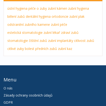
ústní hygiena
péče o zuby
zubní kámen
zubní hygiena
bělení zubů
dentální hygiena
ortodoncie
zubní plak
odstranění zubního kamene
zubní péče
estetická stomatologie
zubní lékař
zdraví zubů
stomatologie
čištění zubů
zubní implantáty
citlivost zubů
citlivé zuby
bolest předních zubů
zubní kaz
Menu
O nás
Zásady ochrany osobních údajů
GDPR