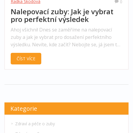
Radka Škodová
0
Nalepovací zuby: Jak je vybrat
pro perfektní výsledek
Ahoj všichni! Dnes se zaměříme na nalepovací
zuby a jak je vybrat pro dosažení perfektního
výsledku. Nevíte, kde začít? Nebojte se, já jsem tu,
abych vám pomohla. Podívejme se společně na
ČÍST VÍCE
několik tipů a triků, jak vybrat ty správné
nalepovací zuby, které vám přidají sebevědomí a
dodají vám krásný úsměv. Pojďme na to!
Kategorie
Zdraví a péče o zuby