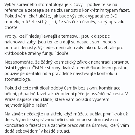
Výběr správného stomatologa je klíčový – podívejte se na
reference a zeptejte se na zkušenosti s konkrétním typem fazet.
Pokud vám lékař ukáže, jak bude výsledek vypadat ve 3‑D
modelu, můžete si být jisti, že vás čeká úsměv, který opravdu
chcete.
Pro ty, kteří hledají levnější alternativu, jsou k dispozici
nalepovací zuby. Jsou tenké a dají se nasadit sami nebo s
pomocí dentisty. Výsledek není tak trvalý jako u fazet, ale pro
krátkodobé změny fungují dobře.
Nezapomeňte, že žádný kosmetický zákrok nenahradí správnou
ústní hygienu. Čistěte si zuby dvakrát denně fluoridovou pastou,
používejte dentální nit a pravidelně navštěvujte kontrolu u
stomatologa.
Pokud chcete mít dlouhodobý úsměv bez skvrn, kombinace
bělení, případně fazet a každodenní péče je osvědčená cesta. V
Praze najdete řadu klinik, které vám poradí s výběrem
nejvhodnějšího řešení.
Na závěr: nečekejte na zítřek, když můžete udělat první krok už
dnes. Vyberte si správnou bělící sadu nebo se domluvte na
konzultaci o fazetách a začněte pracovat na úsměvu, který vám
dodá sebevědomí v každé situaci.