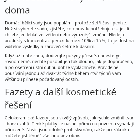
doma
Domácí bělící sady jsou populární, protože šetří čas i peníze.
Než si vyberete sadu, zjistěte, co opravdu potřebujete – jestli
chcete jen lehké zesvětlení nebo výraznější změnu. Hledejte
produkty s koncentrací peroxidu mezi 10 % a 15 %, to je dost na
viditelné výsledky a zároveň šetrné k dásním.
Když už máte sadu, dodržujte pokyny přesně: naneste gel
rovnoměrně, nechte působit jen tak dlouho, jak je doporučeno,
a po ošetření ústní dutinu dobře vypláchněte. Pravidelné
používání jednou až dvakrát týdně během čtyř týdnů vám
většinou přinese požadovaný odstín.
Fazety a další kosmetické
řešení
Celokeramické fazety jsou skvělý způsob, jak rychle změnit tvar
i barvu zubů. Tenké plátky se nasadí přímo na povrch a vypadají
přirozeně. Navíc jsou odolné proti skvrnám, takže po zákroku
můžete jíst téměř všechno bez obav.