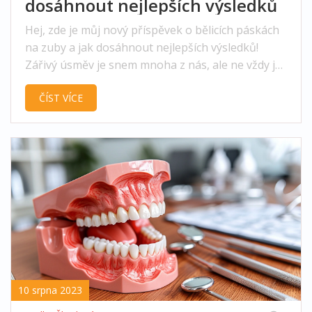
dosáhnout nejlepších výsledků
Hej, zde je můj nový příspěvek o bělicích páskách
na zuby a jak dosáhnout nejlepších výsledků!
Zářivý úsměv je snem mnoha z nás, ale ne vždy je
to tak snadné. Vyzkoušela jsem různé bělicí pásky
ČÍST VÍCE
a mám pár tipů, jak na to, abyste dosáhli výsledků,
které hledáte. Pusťte se do toho se mnou a
zjistěte, jaký je můj názor a rady k používání
těchto pásků. Čtěte dále a zjistěte, jak i vy můžete
mít zářivě bílé zuby!
10 srpna 2023