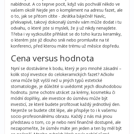
nabídnout. A co teprve pocit, když vás pochválí někdo ve
vašem okolí! Nejde jen o kompliment na adresu fazet, ale
o to, jak se přitom cítíte - zkrátka báječně! Navíc,
překvapivě, takový dokonalý úsměv vám může dodat i tu
odvahu, o které jste si mysleli, že ji už nikdy nenajdete.
Třeba i vy vyzkoušíte přihlásit se do toho kurzu keramiky,
o kterém jste již dlouho snili nebo promluvíte na té
konferenci, před kterou máte trému už měsíce dopředu.
Cena versus hodnota
Nyní se dostáváme k bodu, který je pro mnohé zásadní –
kolik stojí investice do celokeramických fazet? Ačkoliv
cena může být vyšší než u jiných typů estetické
stomatologie, je důležité si uvědomit jejich dlouhodobou
hodnotu. Jsme ochotni utrácet za krémy, kosmetiku či
módní doplňky, ale investice do úsměvu může být
investicí, ze které budete profitovat každý jednotlivý den.
Nejenže se budete cítit lépe, ale přispěje to i k vašemu
socio-profesionálnímu obrazu. Každý z nás má jinou
představu o tom, co je nebo není finančně dostupné, ale
nezapomeňte, že úsměv máte jen jeden a ten by měl být