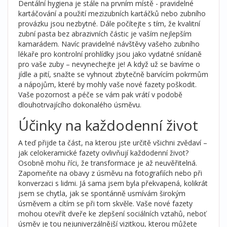
Dentální hygiena je stále na prvním místě - pravidelné
kartáčování a použití mezizubních kartáčků nebo zubního
provázku jsou nezbytné. Dále počítejte s tím, že kvalitní
zubní pasta bez abrazivních částic je vaším nejlepším
kamarádem. Navíc pravidelné návštěvy vašeho zubního
lékaře pro kontrolní prohlídky jsou jako vydatné snídaně
pro vaše zuby – nevynechejte je! A když už se bavíme o
jídle a pití, snažte se vyhnout zbytečně barvícím pokrmům
a nápojům, které by mohly vaše nové fazety poškodit.
Vaše pozornost a péče se vám pak vrátí v podobě
dlouhotrvajícího dokonalého úsměvu.
Účinky na každodenní život
A teď přijde ta část, na kterou jste určitě všichni zvědaví –
jak celokeramické fazety ovlivňují každodenní život?
Osobně mohu říci, že transformace je až neuvěřitelná.
Zapomeňte na obavy z úsměvu na fotografiích nebo při
konverzaci s lidmi. Já sama jsem byla překvapená, kolikrát
jsem se chytla, jak se spontánně usmívám širokým
úsměvem a cítím se při tom skvěle. Vaše nové fazety
mohou otevřít dveře ke zlepšení sociálních vztahů, neboť
úsměv je tou nejuniverzálnější vizitkou, kterou můžete