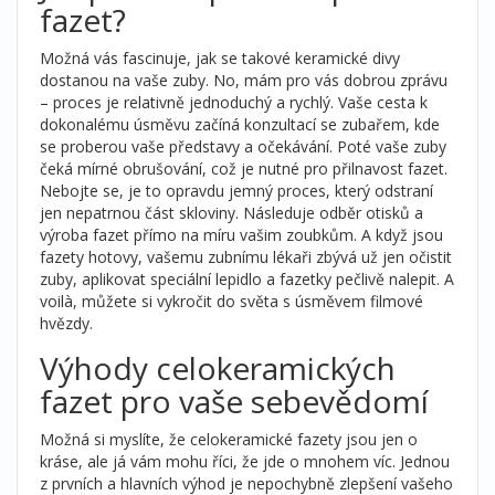
fazet?
Možná vás fascinuje, jak se takové keramické divy
dostanou na vaše zuby. No, mám pro vás dobrou zprávu
– proces je relativně jednoduchý a rychlý. Vaše cesta k
dokonalému úsměvu začíná konzultací se zubařem, kde
se proberou vaše představy a očekávání. Poté vaše zuby
čeká mírné obrušování, což je nutné pro přilnavost fazet.
Nebojte se, je to opravdu jemný proces, který odstraní
jen nepatrnou část skloviny. Následuje odběr otisků a
výroba fazet přímo na míru vašim zoubkům. A když jsou
fazety hotovy, vašemu zubnímu lékaři zbývá už jen očistit
zuby, aplikovat speciální lepidlo a fazetky pečlivě nalepit. A
voilà, můžete si vykročit do světa s úsměvem filmové
hvězdy.
Výhody celokeramických
fazet pro vaše sebevědomí
Možná si myslíte, že celokeramické fazety jsou jen o
kráse, ale já vám mohu říci, že jde o mnohem víc. Jednou
z prvních a hlavních výhod je nepochybně zlepšení vašeho