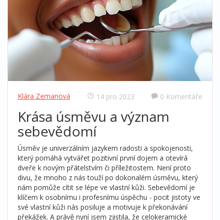
Klára Zemanová
14 pro 2023
0 Komentáře
Krása úsměvu a význam
sebevědomí
Úsměv je univerzálním jazykem radosti a spokojenosti,
který pomáhá vytvářet pozitivní první dojem a otevírá
dveře k novým přátelstvím či příležitostem. Není proto
divu, že mnoho z nás touží po dokonalém úsměvu, který
nám pomůže cítit se lépe ve vlastní kůži. Sebevědomí je
klíčem k osobnímu i profesnímu úspěchu - pocit jistoty ve
své vlastní kůži nás posiluje a motivuje k překonávání
překážek. A právě nyní jsem zjistila, že celokeramické