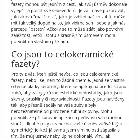
fazety mohou být jedním z cest, jak svůj úsměv dokonale
vylepšit a posílit své sebevědomí. Je zajímavé pozorovat,
jak taková "maličkost", jako je vzhled našich zubů, může
mít tak velký dopad na to, jak vidíme sami sebe a jak nás
percepují ostatní. Ačkoliv se to může zdát jako povrchní
záležitost, větší jistotu s krásnějším úsměvem mohu
potvrdit na vlastním příkladu.
Co jsou to celokeramické
fazety?
Pro ty z vás, kteří ještě nevíte, co jsou celokeramické
fazety, neboji se, není to žádná chemie. Jedná se vlastně
o tenké plátky keramiky, které se aplikují na přední stranu
zubů, aby zakryly různé estetické nedostatky, jako jsou
skvrny, praskliny či nepravidelnosti. Fazety jsou navrženy
tak, aby přesně seděly na vaše zuby a byly
nerozeznatelné od přirozené zubní skloviny. Mohu
potvrdit, že při správné aplikaci a pečlivosti vám mohou
sloužit dlouhé roky a zanechat vaše úsměv zářivě bílý a
symetrický. Jelikož já sama jsem v minulosti zápasila s
tím, že můj úsměv nebyl úplně dokonalý, vím, jak