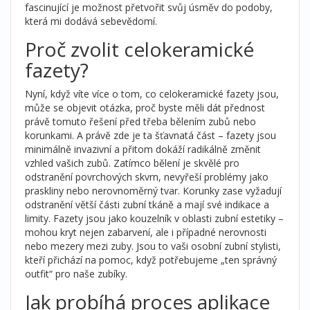
fascinující je možnost přetvořit svůj úsměv do podoby,
která mi dodává sebevědomí.
Proč zvolit celokeramické
fazety?
Nyní, když víte více o tom, co celokeramické fazety jsou,
může se objevit otázka, proč byste měli dát přednost
právě tomuto řešení před třeba bělením zubů nebo
korunkami. A právě zde je ta šťavnatá část – fazety jsou
minimálně invazivní a přitom dokáží radikálně změnit
vzhled vašich zubů. Zatímco bělení je skvělé pro
odstranění povrchových skvrn, nevyřeší problémy jako
praskliny nebo nerovnoměrný tvar. Korunky zase vyžadují
odstranění větší části zubní tkáně a mají své indikace a
limity. Fazety jsou jako kouzelník v oblasti zubní estetiky –
mohou kryt nejen zabarvení, ale i případné nerovnosti
nebo mezery mezi zuby. Jsou to vaši osobní zubní stylisti,
kteří přichází na pomoc, když potřebujeme „ten správný
outfit“ pro naše zubíky.
Jak probíhá proces aplikace