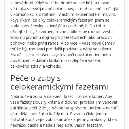
sebevědomí. Když se cítíte dobře ve své kůži a nevadí
vám ukázat svůj úsměv plné zuby, jste přirozeně smělejší
v komunikaci s ostatními. Vlastním zkušenostem mluvím,
když říkám, že díky celokeramickým fazetám jsem se
stala společensky aktivnější a otevřenější. Do toho
přidejte fakt, že zdravé, rovné a bílé zuby mohou vést k
lepšímu prvnímu dojmu při příležitostech jako pracovní
pohovor nebo první rande. A co více – vaše nové úsměv
může být motivací pro další pozitivní změny ve vašem
životě – jako zlepšení zvyků v péči o ústní dutinu nebo
povzbuzení k dalším krokům pro zlepšení vašeho
celkového zdraví a vzhledu.
Péče o zuby s
celokeramickými fazetami
Nabroušení zubů a nalepení fazet – to není konec. Aby
vaše fazety sloužily krásně a dlouho, je třeba jim věnovat
patřičnou péči. Zde je návod na správnou údržbu – nechť
vám dělá společníka každý den. Pravidlo číslo jedna:
čistota! Používejte zubní kartáček s jemnými vlákny, který
nedráždí dásně a nedělá neplechu vašim fazetám.