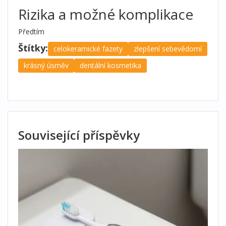
Rizika a možné komplikace
Předtím
Štítky:
celokeramické fazety
zlepšení sebevědomí
krásný úsměv
dentální kosmetika
Související příspěvky