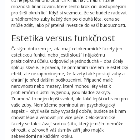
co nejlepší. Mnoho zubních klinik navíc nabízí různé
možnosti financování, které tento krok činí dostupnějším
pro širší okruh lidí. Když si vezmete, že se budete radovat
z nádherného zuby každý den po dlouhá léta, cena se
může zdát, jako přijatelná investice do vaší budoucnosti.
Estetika versus funkčnost
Častým dotazem je, zda mají celokeramické fazety jen
estetickou funkci, nebo jestli slouží i nějakému
praktickému účelu. Odpověď je jednoduchá – oba účely
splňují skvěle. Je pravda, že primárním účelem je estetický
efekt, ale nezapomínejme, že fazety také posilují zuby a
chrání je před dalšími poškozeními. Případné malé
nerovnosti nebo mezery, které mohou léty vést k
problémům s ústní hygienou, jsou hladce zakryty.
Znamená to nejen lepší vzhled, ale také lepší ochranu pro
vaše zuby. Nemůžeme pominout ani psychologický
aspekt – když vaše zuby vypadají dobře, budete se k nim
chovat lépe a věnovat jim více péče. Celokeramické
fazety se tak stávají sortou štítu, který je ničím nemůže
ohrozit, a zároveň váš úsměv září jako maják
sebevědomí na každém kroku.