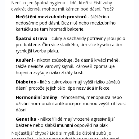
Není to jen špatná hygiena. I lidé, kteří si čistí zuby
dvakrát denně, mohou mít kámen pod dásní. Proč?
Nečištění mezizubních prostorů
- štětěcina
nedosáhne pod dásní. Bez nitě nebo mezizubního
kartáčku se tam hromadí bakterie.
Špatná strava
- cukry a sacharidy potraviny jsou jídlo
pro bakterie. Čím více sladkého, tím více kyselin a tím
rychlejší tvorba plaku.
Kouření
- nikotin způsobuje, že dásně krvácí méně,
takže nevidíte varovný signál. Zároveň zpomaluje
hojení a zvyšuje riziko ztráty kosti.
Diabetes
- lidé s cukrovkou mají vyšší riziko zánětů
dásní, protože jejich tělo lépe nezvládá infekce.
Hormonální změny
- těhotenství, menopauza nebo
užívání hormonální antikoncepce mohou zvýšit citlivost
dásní.
Genetika
- někteří lidé mají vrozeně agresivnější
bakterie nebo slabší imunitní odpověď na plak.
Nejčastější chyba? Lidé si myslí, že čištění zubů je