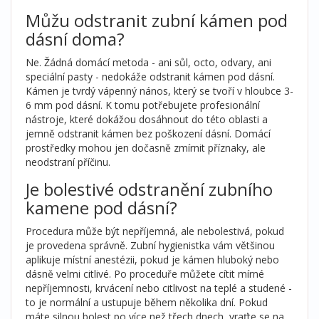
Můžu odstranit zubní kámen pod
dásní doma?
Ne. Žádná domácí metoda - ani sůl, octo, odvary, ani
speciální pasty - nedokáže odstranit kámen pod dásní.
Kámen je tvrdý vápenný nános, který se tvoří v hloubce 3-
6 mm pod dásní. K tomu potřebujete profesionální
nástroje, které dokážou dosáhnout do této oblasti a
jemně odstranit kámen bez poškození dásní. Domácí
prostředky mohou jen dočasně zmírnit příznaky, ale
neodstraní příčinu.
Je bolestivé odstranění zubního
kamene pod dásní?
Procedura může být nepříjemná, ale nebolestivá, pokud
je provedena správně. Zubní hygienistka vám většinou
aplikuje místní anestézii, pokud je kámen hluboký nebo
dásně velmi citlivé. Po proceduře můžete cítit mírné
nepříjemnosti, krvácení nebo citlivost na teplé a studené -
to je normální a ustupuje během několika dní. Pokud
máte silnou bolest po více než třech dnech, vraťte se na