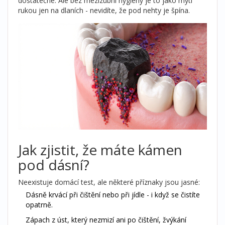
dostatečné. Ale bez mezizubní hygieny je to jako mytí
rukou jen na dlaních - nevidíte, že pod nehty je špína.
Jak zjistit, že máte kámen
pod dásní?
Neexistuje domácí test, ale některé příznaky jsou jasné:
Dásně krvácí při čištění nebo při jídle - i když se čistíte
opatrně.
Zápach z úst, který nezmizí ani po čištění, žvýkání