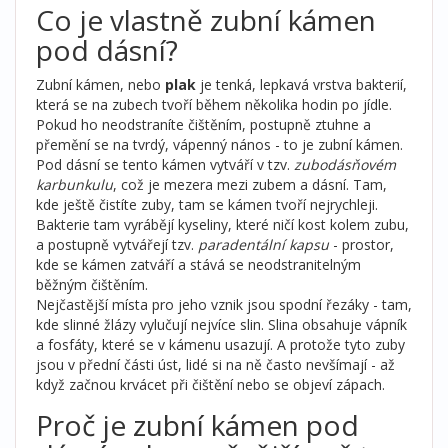
Co je vlastně zubní kámen
pod dásní?
Zubní kámen, nebo
plak
je
tenká, lepkavá vrstva bakterií,
která se na zubech tvoří během několika hodin po jídle
.
Pokud ho neodstraníte čištěním, postupně ztuhne a
přemění se na tvrdý, vápenný nános - to je zubní kámen.
Pod dásní se tento kámen vytváří v tzv.
zubodásňovém
karbunkulu
, což je mezera mezi zubem a dásní. Tam,
kde ještě čistíte zuby, tam se kámen tvoří nejrychleji.
Bakterie tam vyrábějí kyseliny, které ničí kost kolem zubu,
a postupně vytvářejí tzv.
paradentální kapsu
- prostor,
kde se kámen zatváří a stává se neodstranitelným
běžným čištěním.
Nejčastější místa pro jeho vznik jsou spodní řezáky - tam,
kde slinné žlázy vylučují nejvíce slin. Slina obsahuje vápník
a fosfáty, které se v kámenu usazují. A protože tyto zuby
jsou v přední části úst, lidé si na ně často nevšímají - až
když začnou krvácet při čištění nebo se objeví zápach.
Proč je zubní kámen pod