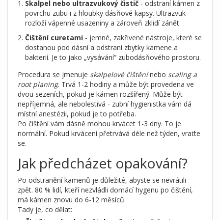
Skalpel nebo ultrazvukový čistič
- odstraní kámen z
povrchu zubu i z hloubky dásňové kapsy. Ultrazvuk
rozloží vápenné usazeniny a zároveň zklidí zánět.
Čištění curetami
- jemné, zakřivené nástroje, které se
dostanou pod dásní a odstraní zbytky kamene a
bakterií. Je to jako „vysávání“ zubodásňového prostoru.
Procedura se jmenuje
skalpelové čištění
nebo
scaling a
root planing
. Trvá 1-2 hodiny a může být provedena ve
dvou sezeních, pokud je kámen rozšířený. Může být
nepříjemná, ale nebolestivá - zubní hygienistka vám dá
místní anestézii, pokud je to potřeba.
Po čištění vám dásně mohou krvácet 1-3 dny. To je
normální. Pokud krvácení přetrvává déle než týden, vraťte
se.
Jak předcházet opakování?
Po odstranění kamenů je důležité, abyste se nevrátili
zpět. 80 % lidí, kteří nezvládli domácí hygenu po čištění,
má kámen znovu do 6-12 měsíců.
Tady je, co dělat: