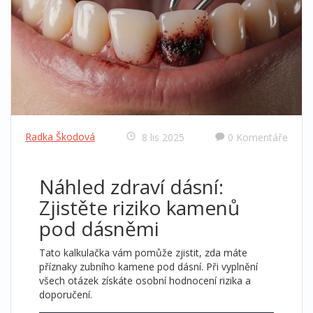
Radka Škodová
8 lis 2025
0 Komentáře
Náhled zdraví dásní:
Zjistěte riziko kamenů
pod dásněmi
Tato kalkulačka vám pomůže zjistit, zda máte
příznaky zubního kamene pod dásní. Při vyplnění
všech otázek získáte osobní hodnocení rizika a
doporučení.