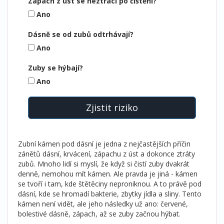
Zápach z úst se neztrácí po čištění?
Ano
Dásně se od zubů odtrhávají?
Ano
Zuby se hýbají?
Ano
Zjistit riziko
Zubní kámen pod dásní je jedna z nejčastějších příčin
zánětů dásní, krvácení, zápachu z úst a dokonce ztráty
zubů. Mnoho lidí si myslí, že když si čistí zuby dvakrát
denně, nemohou mít kámen. Ale pravda je jiná - kámen
se tvoří i tam, kde štětěciny neproniknou. A to právě pod
dásní, kde se hromadí bakterie, zbytky jídla a sliny. Tento
kámen není vidět, ale jeho následky už ano: červené,
bolestivé dásně, zápach, až se zuby začnou hýbat.