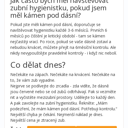
Jak často bych měl navštěvovat
zubní hygienistku, pokud jsem
měl kámen pod dásní?
Pokud jste měli kámen pod dásní, doporučuje se
navštěvovat hygienistku každé 3-6 měsíců. Prvních 6
měsíců po čištění je kritický období - tam se kámen
nejčastěji vrací. Po roce, pokud se vaše dásně zotaví a
nebudou krvácet, můžete přejít na 6měsíční kontrolu. Ale
nikdy nevypouštějte pravidelné kontroly - i když nic nebolí.
Co dělat dnes?
Nečekáte na zápach. Nečekáte na krvácení. Nečekáte na
to, že vám zub vypadne.
Nejprve se podívejte do zrcadla - zda vidíte, že dásně
jsou červené nebo se od zubů odtrhávají. Pak si vezměte
nit a vyčistěte mezizubní prostory. Udělejte to každý den.
A pak zavolejte na zubní hygienistku. Řekněte: „Mám
podezření, že mám kámen pod dásní. Potřebuji kontrolu.“
Největší chyba je čekání. Nejmenší náklad je dnes.
Největší cena je ztracený zub.