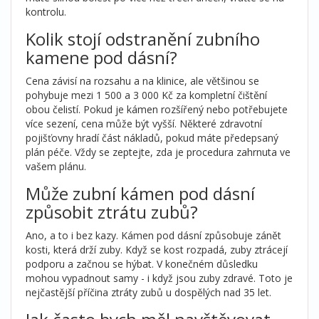
kontrolu.
Kolik stojí odstranění zubního
kamene pod dásní?
Cena závisí na rozsahu a na klinice, ale většinou se
pohybuje mezi 1 500 a 3 000 Kč za kompletní čištění
obou čelistí. Pokud je kámen rozšířený nebo potřebujete
více sezení, cena může být vyšší. Některé zdravotní
pojišťovny hradí část nákladů, pokud máte předepsaný
plán péče. Vždy se zeptejte, zda je procedura zahrnuta ve
vašem plánu.
Může zubní kámen pod dásní
způsobit ztrátu zubů?
Ano, a to i bez kazy. Kámen pod dásní způsobuje zánět
kosti, která drží zuby. Když se kost rozpadá, zuby ztrácejí
podporu a začnou se hýbat. V konečném důsledku
mohou vypadnout samy - i když jsou zuby zdravé. Toto je
nejčastější příčina ztráty zubů u dospělých nad 35 let.