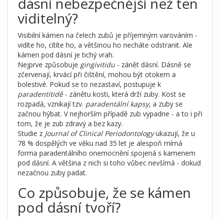
dásní nebezpečnější než ten
viditelný?
Visibilní kámen na čelech zubů je příjemným varováním -
vidíte ho, cítíte ho, a většinou ho necháte odstranit. Ale
kámen pod dásní je tichý vrah.
Nejprve způsobuje
gingivitidu
- zánět dásní. Dásně se
zčervenají, krvácí při čištění, mohou být otokem a
bolestivé. Pokud se to nezastaví, postupuje k
paradentitidě
- zánětu kosti, která drží zuby. Kost se
rozpadá, vznikají tzv.
paradentální kapsy
, a zuby se
začnou hýbat. V nejhorším případě zub vypadne - a to i při
tom, že je zub zdravý a bez kazy.
Studie z
Journal of Clinical Periodontology
ukazují, že u
78 % dospělých ve věku nad 35 let je alespoň mírná
forma paradentálního onemocnění spojená s kamenem
pod dásní. A většina z nich si toho vůbec nevšímá - dokud
nezačnou zuby padat.
Co způsobuje, že se kámen
pod dásní tvoří?