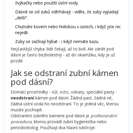
žvýkačky nebo použití ústní vody.
Dásně se od zubů odtrhávají - vidíte, že zuby vypadají
„delší“.
Chutnáte kovem nebo hnilobou v ústech, i když jste nic
nejedli.
Zuby se začínají hýbat - i když nemáte kazu.
Nejčastější chyba: lidé čekají, až to bolí. Ale zánět pod
dásní je často bezbolestný - až do okamžiku, kdy je už
pozdě.
Jak se odstraní zubní kámen
pod dásní?
Domácí prostředky - sůl, octo, odvary, speciální pasty -
neodstraní
kámen pod dásní. Žádná past, žádná nit,
žádná ústní voda ho neodstraní. To je jediná věc, kterou
musíte pochopit.
Odstranění zubního kamene pod dásní je
profesionální
procedura
, kterou provádí zubní hygienistka nebo
periodontolog. Používají dva hlavní nástroje: