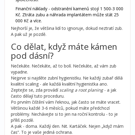
Finanční náklady - odstranění kamenů stojí 1 500-3 000
Kč. Ztráta zubu a náhrada implantátem může stát 25
000 Kč a více.
Nejhorší je, že většina lidí to ignoruje, dokud neztratí zub.
A pak už je pozdě.
Co dělat, když máte kámen
pod dásní?
Nečekáte. Nečekáte, až to bolí. Nečekáte, až vám zub
vypadne.
Nejprve si najděte zubní hygienistku. Ne každý zubař dělá
kvalitní scaling - ale každá kvalitní hygienistka ano.
Zeptejte se, zda provádí
scaling a root planing
- a jak
často dělají tuto proceduru.
Po prvním čištění vám řeknou, jak často se máte vracet.
Většinou každé 3-6 měsíců, pokud máte předchozí
problémy. Nechávejte si to jen na roční kontrolu - to je
příliš pozdě.
A pak - doma. Každý den. Nit. Kartáček. Nejen „když mám
čas“. To je vaše jediná ochrana.