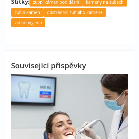
Štítky:
zubní kámen pod dásní
kameny na zubech
zubní kámen
odstranění zubního kamene
zubní hygiena
Související příspěvky