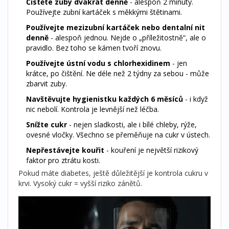
Čistěte zuby dvakrát denně
- alespoň 2 minuty.
Používejte zubní kartáček s měkkými štětinami.
Používejte mezizubní kartáček nebo dentalní nit
denně
- alespoň jednou. Nejde o „příležitostně“, ale o
pravidlo. Bez toho se kámen tvoří znovu.
Používejte ústní vodu s chlorhexidinem
- jen
krátce, po čištění. Ne déle než 2 týdny za sebou - může
zbarvit zuby.
Navštěvujte hygienistku každých 6 měsíců
- i když
nic nebolí. Kontrola je levnější než léčba.
Snížte cukr
- nejen sladkosti, ale i bílé chleby, rýže,
ovesné vločky. Všechno se přeměňuje na cukr v ústech.
Nepřestávejte kouřit
- kouření je největší rizikový
faktor pro ztrátu kosti.
Pokud máte diabetes, ještě důležitější je kontrola cukru v
krvi. Vysoký cukr = vyšší riziko zánětů.