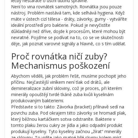
léčby nestaráte o ústní dutinu správně.
Není to vina rovnátek samotných. Rovnátka jsou pouze
nástroj. Problém nastává tam, kde selhává hygiena. Když
máte v ústech cizí tělesa - dráty, závorky, gumy - vytváříte
ideální prostředí pro bakterie. Pokud je nevyčistíte
důkladněji než dříve, dojde k procesům, které mohou být
nevratné. Pojďme se podívat na to, co se ve skutečnosti
děje, jak poznat varovné signály a hlavně, co s tím udělat.
Proč rovnátka ničí zuby?
Mechanismus poškození
Abychom věděli, jak problém řešit, musíme pochopit jeho
příčinu. Nejčastější viníkem není tlak od drátů, ale
demineralizace zubní skloviny
, což je
proces, při kterém
minerály opouštějí tvrdé tkáně zuba kvůli kyselinám
produkovaným bakteriemi
.
Představte si to takto: Závorka (bracket) přilnavě sedí na
povrchu zuba. Pod okrajem této závorky se hromadí plak,
který běžnou kartáčkem sotva odstraníte. Bakterie v
tomto plaku žerou cukry ze jídla a jako odpadní produkt
produkují kyseliny. Tyto kyseliny začnou „žírat“ minerály
ze skloviny. To vidíte jako matné bílé skvrny kolem míst,