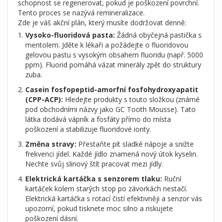
schopnost se regenerovat, pokud je poškození povrchní.
Tento proces se nazývá remineralizace.
Zde je váš akční plán, který musíte dodržovat denně:
Vysoko-fluoridová pasta:
Žádná obyčejná pastička s
mentolem. Jděte k lékaři a požádejte o fluoridovou
gelovou pastu s vysokým obsahem fluoridu (např. 5000
ppm). Fluorid pomáhá vázat minerály zpět do struktury
zuba.
Casein fosfopeptid-amorfní fosfohydroxyapatit
(CPP-ACP):
Hledejte produkty s touto složkou (známé
pod obchodními názvy jako GC Tooth Mousse). Tato
látka dodává vápník a fosfáty přímo do místa
poškození a stabilizuje fluoridové ionty.
Změna stravy:
Přestaňte pít sladké nápoje a snižte
frekvenci jídel. Každé jídlo znamená nový útok kyselin.
Nechte svůj slinový štít pracovat mezi jídly.
Elektrická kartáčka s senzorem tlaku:
Ruční
kartáček kolem starých stop po závorkách nestačí.
Elektrická kartáčka s rotací čistí efektivněji a senzor vás
upozorní, pokud tisknete moc silno a riskujete
poškození dásní.