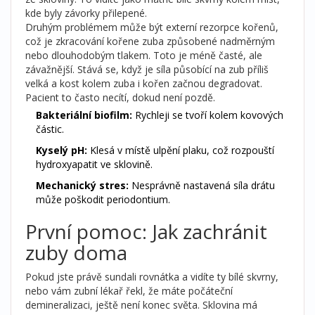
kde byly závorky přilepené.
Druhým problémem může být
externí rezorpce kořenů
,
což je
zkracování kořene zuba způsobené nadměrným
nebo dlouhodobým tlakem
.
Toto je méně časté, ale
závažnější. Stává se, když je síla působící na zub příliš
velká a kost kolem zuba i kořen začnou degradovat.
Pacient to často necítí, dokud není pozdě.
Bakteriální biofilm:
Rychleji se tvoří kolem kovových
částic.
Kyselý pH:
Klesá v místě ulpění plaku, což rozpouští
hydroxyapatit ve sklovině.
Mechanický stres:
Nesprávně nastavená síla drátu
může poškodit periodontium.
První pomoc: Jak zachránit
zuby doma
Pokud jste právě sundali rovnátka a vidíte ty bílé skvrny,
nebo vám zubní lékař řekl, že máte počáteční
demineralizaci, ještě není konec světa. Sklovina má