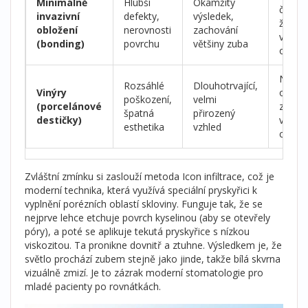
Minimálně
Hlubší
Okamžitý
čase
invazivní
defekty,
výsledek,
žloutn
obložení
nerovnosti
zachování
vyžad
(bonding)
povrchu
většiny zuba
obnov
Nutné
Rozsáhlé
Dlouhotrvající,
Vinýry
odbro
poškození,
velmi
(porcelánové
zuba,
špatná
přirozený
destičky)
vysok
esthetika
vzhled
cena
Zvláštní zmínku si zaslouží metoda
Icon infiltrace
, což je
moderní technika, která využívá speciální pryskyřici k
vyplnění porézních oblastí skloviny
.
Funguje tak, že se
nejprve lehce etchuje povrch kyselinou (aby se otevřely
póry), a poté se aplikuje tekutá pryskyřice s nízkou
viskozitou. Ta pronikne dovnitř a ztuhne. Výsledkem je, že
světlo prochází zubem stejně jako jinde, takže bílá skvrna
vizuálně zmizí. Je to zázrak moderní stomatologie pro
mladé pacienty po rovnátkách.