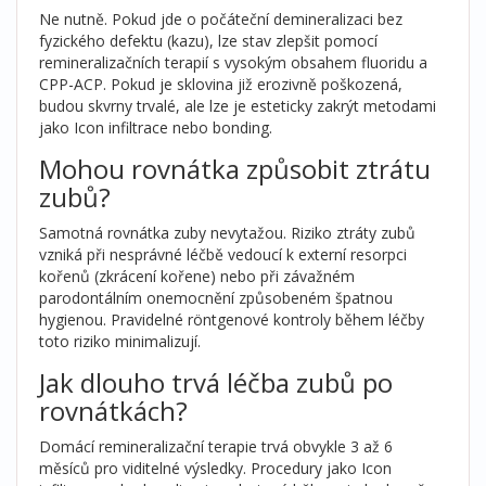
Ne nutně. Pokud jde o počáteční demineralizaci bez
fyzického defektu (kazu), lze stav zlepšit pomocí
remineralizačních terapií s vysokým obsahem fluoridu a
CPP-ACP. Pokud je sklovina již erozivně poškozená,
budou skvrny trvalé, ale lze je esteticky zakrýt metodami
jako Icon infiltrace nebo bonding.
Mohou rovnátka způsobit ztrátu
zubů?
Samotná rovnátka zuby nevytažou. Riziko ztráty zubů
vzniká při nesprávné léčbě vedoucí k externí resorpci
kořenů (zkrácení kořene) nebo při závažném
parodontálním onemocnění způsobeném špatnou
hygienou. Pravidelné röntgenové kontroly během léčby
toto riziko minimalizují.
Jak dlouho trvá léčba zubů po
rovnátkách?
Domácí remineralizační terapie trvá obvykle 3 až 6
měsíců pro viditelné výsledky. Procedury jako Icon