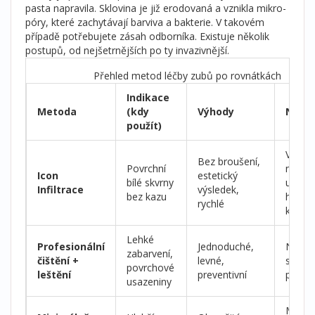
pasta napravila. Sklovina je již erodovaná a vznikla mikro-
póry, které zachytávají barviva a bakterie. V takovém
případě potřebujete zásah odborníka. Existuje několik
postupů, od nejšetrnějších po ty invazivnější.
Přehled metod léčby zubů po rovnátkách
Indikace
Metoda
(kdy
Výhody
Nevý
použít)
Vyšší 
Bez broušení,
Povrchní
nefun
Icon
estetický
bílé skvrny
u
Infiltrace
výsledek,
bez kazu
hlubo
rychlé
kazů
Lehké
Profesionální
Jednoduché,
Neopr
zabarvení,
čištění +
levné,
strukt
povrchové
leštění
preventivní
poško
usazeniny
Může