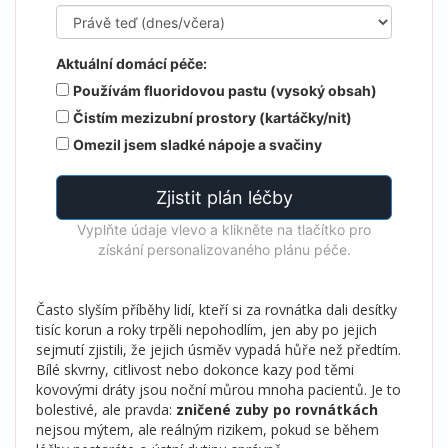
Aktuální domácí péče:
Používám fluoridovou pastu (vysoký obsah)
Čistím mezizubní prostory (kartáčky/nit)
Omezil jsem sladké nápoje a svačiny
Zjistit plán léčby
Vyplňte údaje vlevo a klikněte na tlačítko pro
získání personalizovaného plánu péče.
Často slyším příběhy lidí, kteří si za rovnátka dali desítky
tisíc korun a roky trpěli nepohodlím, jen aby po jejich
sejmutí zjistili, že jejich úsměv vypadá hůře než předtím.
Bílé skvrny, citlivost nebo dokonce kazy pod těmi
kovovými dráty jsou noční můrou mnoha pacientů. Je to
bolestivé, ale pravda:
zničené zuby po rovnátkách
nejsou mýtem, ale reálným rizikem, pokud se během