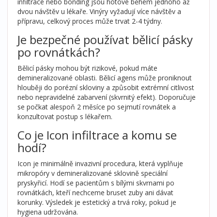
infiltrace nebo bonding jsou hotové během jednoho až
dvou návštěv u lékaře. Vinýry vyžadují více návštěv a
přípravu, celkový proces může trvat 2-4 týdny.
Je bezpečné používat bělicí pásky
po rovnátkách?
Bělicí pásky mohou být rizikové, pokud máte
demineralizované oblasti. Bělicí agens může proniknout
hlouběji do porézní skloviny a způsobit extrémní citlivost
nebo nepravidelné zabarvení (skvrnitý efekt). Doporučuje
se počkat alespoň 2 měsíce po sejmutí rovnátek a
konzultovat postup s lékařem.
Co je Icon infiltrace a komu se
hodí?
Icon je minimálně invazivní procedura, která vyplňuje
mikropóry v demineralizované sklovině speciální
pryskyřicí. Hodí se pacientům s bílými skvrnami po
rovnátkách, kteří nechceme bruset zuby ani dávat
korunky. Výsledek je estetický a trvá roky, pokud je
hygiena udržována.