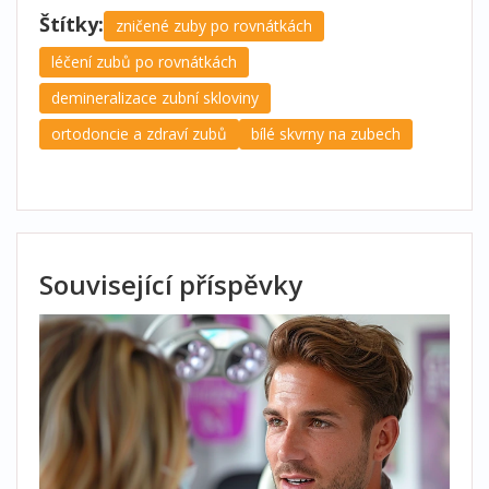
Štítky:
zničené zuby po rovnátkách
léčení zubů po rovnátkách
demineralizace zubní skloviny
ortodoncie a zdraví zubů
bílé skvrny na zubech
Související příspěvky