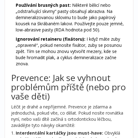
Používání brusných past:
Některé bělicí nebo
„odstraňující skvrny“ pasty obsahují abraziva. Na
demineralizovanou sklovinu to bude jako papírový
kousek na škrábaném lakovi. Používejte pouze jemné,
low-abrasive pasty (RDA hodnota pod 50).
Ignorování retaineru (fixátoru):
I když máte zuby
„opravené“, pokud nenosíte fixátor, zuby se posunou
zpět. Tím se mohou znovu vytvořit mezery, kde se
bude hromadit plak, a cyklus demineralizace začne
znova.
Prevence: Jak se vyhnout
problémům příště (nebo pro
vaše děti)
Léčit je drahé a nepříjemné. Prevence je zdarma a
jednoduchá, pokud víte, co dělat. Pokud nosíte rovnátka
nyní, nebo vaši dítě začíná s ortodontickou léčbou,
zavádějte tyto návyky okamžitě:
Interdentální kartáčky jsou must-have:
Obvyklá