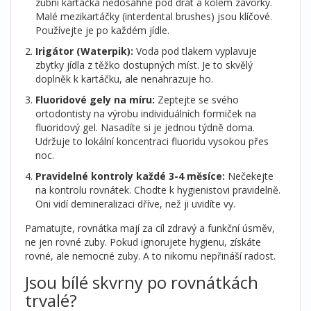
zubní kartáčka nedosáhne pod drát a kolem závorky.
Malé mezikartáčky (interdental brushes) jsou klíčové.
Používejte je po každém jídle.
Irigátor (Waterpik):
Voda pod tlakem vyplavuje
zbytky jídla z těžko dostupných míst. Je to skvělý
doplněk k kartáčku, ale nenahrazuje ho.
Fluoridové gely na míru:
Zeptejte se svého
ortodontisty na výrobu individuálních formiček na
fluoridový gel. Nasadíte si je jednou týdně doma.
Udržuje to lokální koncentraci fluoridu vysokou přes
noc.
Pravidelné kontroly každé 3-4 měsíce:
Nečekejte
na kontrolu rovnátek. Chodte k hygienistovi pravidelně.
Oni vidí demineralizaci dříve, než ji uvidíte vy.
Pamatujte, rovnátka mají za cíl zdravý a funkční úsměv,
ne jen rovné zuby. Pokud ignorujete hygienu, získáte
rovné, ale nemocné zuby. A to nikomu nepřináší radost.
Jsou bílé skvrny po rovnátkách
trvalé?