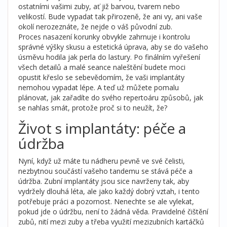
ostatními vašimi zuby, ať již barvou, tvarem nebo
velikostí. Bude vypadat tak přirozeně, že ani vy, ani vaše
okolí nerozeznáte, že nejde o váš původní zub.
Proces nasazení korunky obvykle zahrnuje i kontrolu
správné výšky skusu a estetická úprava, aby se do vašeho
úsměvu hodila jak perla do lastury. Po finálním vyřešení
všech detailů a malé seance naleštění budete moci
opustit křeslo se sebevědomím, že vaši implantáty
nemohou vypadat lépe. A teď už můžete pomalu
plánovat, jak zařadíte do svého repertoáru způsobů, jak
se nahlas smát, protože proč si to neužít, že?
Život s implantáty: péče a
údržba
Nyní, když už máte tu nádheru pevně ve své čelisti,
nezbytnou součástí vašeho tandemu se stává péče a
údržba. Zubní implantáty jsou sice navrženy tak, aby
vydržely dlouhá léta, ale jako každý dobrý vztah, i tento
potřebuje práci a pozornost. Nenechte se ale vylekat,
pokud jde o údržbu, není to žádná věda. Pravidelné čištění
zubů, nití mezi zuby a třeba využití mezizubních kartáčků