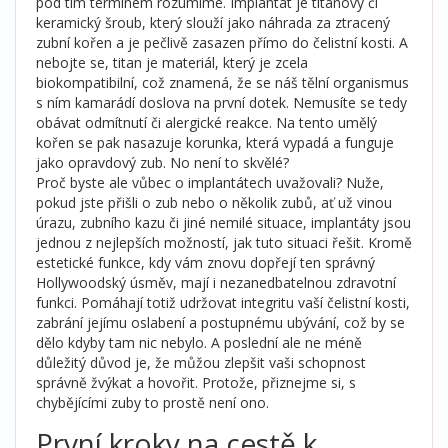
pod tím termínem rozumíme. Implantát je titanový či
keramický šroub, který slouží jako náhrada za ztracený
zubní kořen a je pečlivě zasazen přímo do čelistní kosti. A
nebojte se, titan je materiál, který je zcela
biokompatibilní, což znamená, že se náš tělní organismus
s ním kamarádí doslova na první dotek. Nemusíte se tedy
obávat odmítnutí či alergické reakce. Na tento umělý
kořen se pak nasazuje korunka, která vypadá a funguje
jako opravdový zub. No není to skvělé?
Proč byste ale vůbec o implantátech uvažovali? Nuže,
pokud jste přišli o zub nebo o několik zubů, ať už vinou
úrazu, zubního kazu či jiné nemilé situace, implantáty jsou
jednou z nejlepších možností, jak tuto situaci řešit. Kromě
estetické funkce, kdy vám znovu dopřejí ten správný
Hollywoodský úsměv, mají i nezanedbatelnou zdravotní
funkci. Pomáhají totiž udržovat integritu vaší čelistní kosti,
zabrání jejímu oslabení a postupnému ubývání, což by se
dělo kdyby tam nic nebylo. A poslední ale ne méně
důležitý důvod je, že můžou zlepšit vaši schopnost
správně žvýkat a hovořit. Protože, přiznejme si, s
chybějícími zuby to prostě není ono.
První kroky na cestě k