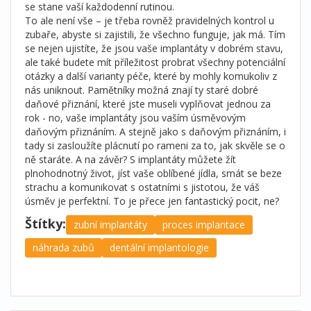
se stane vaší každodenní rutinou.
To ale není vše – je třeba rovněž pravidelných kontrol u
zubaře, abyste si zajistili, že všechno funguje, jak má. Tím
se nejen ujistíte, že jsou vaše implantáty v dobrém stavu,
ale také budete mít příležitost probrat všechny potenciální
otázky a další varianty péče, které by mohly komukoliv z
nás uniknout. Pamětníky možná znají ty staré dobré
daňové přiznání, které jste museli vyplňovat jednou za
rok - no, vaše implantáty jsou vaším úsměvovým
daňovým přiznáním. A stejně jako s daňovým přiznáním, i
tady si zasloužíte plácnutí po rameni za to, jak skvěle se o
ně staráte. A na závěr? S implantáty můžete žít
plnohodnotný život, jíst vaše oblíbené jídla, smát se beze
strachu a komunikovat s ostatními s jistotou, že váš
úsměv je perfektní. To je přece jen fantastický pocit, ne?
Štítky:
zubní implantáty
proces implantace
náhrada zubů
dentální implantologie