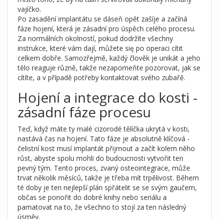
vajíčko.
Po zasadění implantátu se dáseň opět zašíje a začíná
fáze hojení, která je zásadní pro úspěch celého procesu.
Za normálních okolností, pokud dodržíte všechny
instrukce, které vám dají, můžete się po operaci cítit
celkem dobře. Samozřejmě, každý člověk je unikát a jeho
tělo reaguje různě, takže nezapomeňte pozorovat, jak se
cítíte, a v případě potřeby kontaktovat svého zubařě.
Hojení a integrace do kosti -
zásadní fáze procesu
Teď, když máte ty malé cizorodé tělíčka ukrytá v kosti,
nastává čas na hojení. Tato fáze je absolutně klíčová -
čelistní kost musí implantát přijmout a začít kolem něho
růst, abyste spolu mohli do budoucnosti vytvořit ten
pevný tým. Tento proces, zvaný osteointegrace, může
trvat několik měsíců, takže je třeba mít trpělivost. Během
té doby je ten nejlepší plán spřátelit se se svým gaučem,
občas se ponořit do dobré knihy nebo seriálu a
pamatovat na to, že všechno to stojí za ten následný
úsměv.