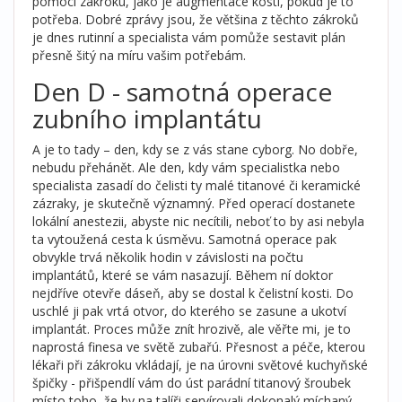
pomocí zákroku, jako je augmentace kosti, pokud je to
potřeba. Dobré zprávy jsou, že většina z těchto zákroků
je dnes rutinní a specialista vám pomůže sestavit plán
přesně šitý na míru vašim potřebám.
Den D - samotná operace
zubního implantátu
A je to tady – den, kdy se z vás stane cyborg. No dobře,
nebudu přehánět. Ale den, kdy vám specialistka nebo
specialista zasadí do čelisti ty malé titanové či keramické
zázraky, je skutečně významný. Před operací dostanete
lokální anestezii, abyste nic necítili, neboť to by asi nebyla
ta vytoužená cesta k úsměvu. Samotná operace pak
obvykle trvá několik hodin v závislosti na počtu
implantátů, které se vám nasazují. Během ní doktor
nejdříve otevře dáseň, aby se dostal k čelistní kosti. Do
uschlé ji pak vrtá otvor, do kterého se zasune a ukotví
implantát. Proces může znít hrozivě, ale věřte mi, je to
naprostá finesa ve světě zubařú. Přesnost a péče, kterou
lékaři při zákroku vkládají, je na úrovni světové kuchyňské
špičky - přišpendlí vám do úst parádní titanový šroubek
místo toho, že by na talíři servírovali dokonalý míchaný