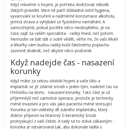
Když mluvíme o hojení, je potřeba dodržovat několik
zlatých pravidel. Mezi ně patří důkladná ústní hygiena,
vyvarování se kouření a nadměrné konzumace alkoholu,
jemná strava a vyhýbání se fyzickému namáhání. A
samozřejmě, pokud pocítíte něco neobvyklého, je na
čase zajít za vaším specialista - raději hned, než potom.
Nemusíte se bát dát o sobě vědět, věřte mi, že vaši lékaři
a lékařky vám budou raději kvůli falešnému poplachu
zazvonit dvakrát, než abyste něco podcenili.
Když nadejde čas - nasazení
korunky
Když máte za sebou období hojení a vaše tělo a
implantát se již zdárně srostli v jeden tým, nadešel čas na
třešničku na dortu - nasazení korunky. Tato část je už
příjemnější než samotná operace, protože je technicky
méně invazivní a pro vás jako pacienta méně stresující.
Korunka je ten viditelný díl zubního implantátu, který
doktor připevní na titanový či keramický šroub
protryskující z vaší čelisti. A tady se to stává zábavným -
korunka je vytvarovaná tak, aby dokonale ladila s