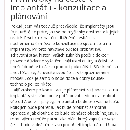
implantátu - konzultace a
plánování
Pokud jsem vás tedy už přesvědčila, že implantáty jsou
fajn, určitě se ptáte, jak se od myšlenky dostanete k jejich
realitě. První krok na této dlážděné cestičce k
nádhernému úsměvu je konzultace se specialistou na
implantáty. Při této návštěvě budete probrat svůj
zdravotní stav, historii vašich zubních potíží a doktor
provede důkladné vyšetření vaší ústní dutiny a čelisti. V
dnešní době je to často pomocí pokročilých 3D skenů - a
ano, těšte se, že uvidíte svou čelist v trojrozměrném
modelu, což je samo o sobě docela dobrý kousek
technologie, co říkáte?
Další krokem po konzultaci je plánování. Váš specialist na
implantáty si s vámi bude potřebovat sednout a probrat
vše od A po Z – jaký typ implantátu bude pro vás nejlepší,
kolik jich bude potřeba, jak bude probíhat samotná
operace a jak dlouhé a co bude obnášet období hojení. K
tomu všemu může patřit také plán, který zajistí, že vaše
čelist bude v ideálním stavu pro přijetí implantátu - třeba