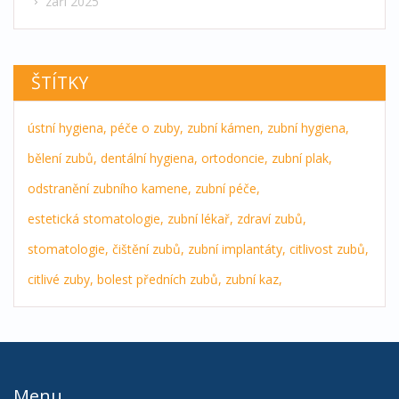
září 2025
ŠTÍTKY
ústní hygiena,
péče o zuby,
zubní kámen,
zubní hygiena,
bělení zubů,
dentální hygiena,
ortodoncie,
zubní plak,
odstranění zubního kamene,
zubní péče,
estetická stomatologie,
zubní lékař,
zdraví zubů,
stomatologie,
čištění zubů,
zubní implantáty,
citlivost zubů,
citlivé zuby,
bolest předních zubů,
zubní kaz,
Menu