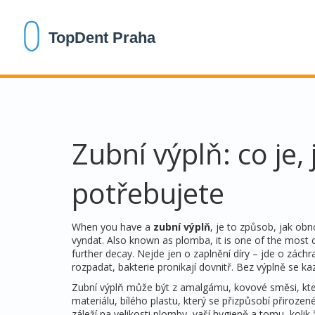
Zubní výplň: co je, 
potřebujete
When you have a
zubní výplň
,
je to způsob, jak obn
vyndat
. Also known as
plomba
, it is one of the mos
further decay.
Nejde jen o zaplnění díry – jde o záchr
rozpadat, bakterie pronikají dovnitř. Bez výplně se kaz 
Zubní výplň může být z
amalgámu
,
kovové směsi, kte
materiálu
,
bílého plastu, který se přizpůsobí přiroze
záleží na velikosti plomby, vaší hygieně a tomu, kolik