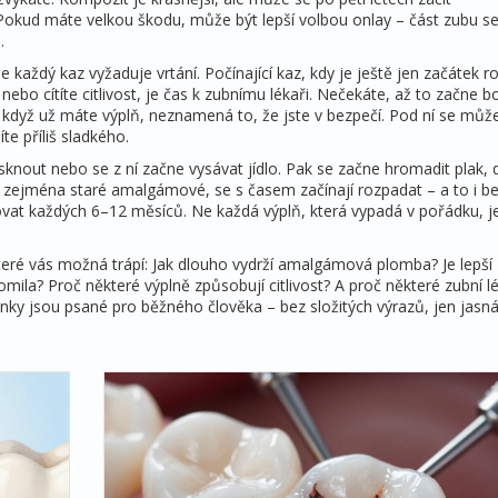
 Pokud máte velkou škodu, může být lepší volbou onlay – část zubu s
.
ne každý kaz vyžaduje vrtání. Počínající kaz, kdy je ještě jen začátek r
 nebo cítíte citlivost, je čas k zubnímu lékaři. Nečekáte, až to začne b
 A když už máte výplň, neznamená to, že jste v bezpečí. Pod ní se můž
te příliš sladkého.
sknout nebo se z ní začne vysávat jídlo. Pak se začne hromadit plak,
ě, zejména staré amalgámové, se s časem začínají rozpadat – a to i b
olovat každých 6–12 měsíců. Ne každá výplň, která vypadá v pořádku, j
které vás možná trápí: Jak dlouho vydrží amalgámová plomba? Je lepší
ila? Proč některé výplně způsobují citlivost? A proč některé zubní lé
ánky jsou psané pro běžného člověka – bez složitých výrazů, jen jasn