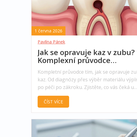
1 června 2026
Pavlína Pánek
Jak se opravuje kaz v zubu?
Komplexní průvodce
metodami, cenami a péčí p
Kompletní průvodce tím, jak se opravuje zu
ošetření
kaz. Od diagnózy přes výběr materiálu výpl
po péči po zákroku. Zjistěte, co vás čeká u
zubaře.
ČÍST VÍCE