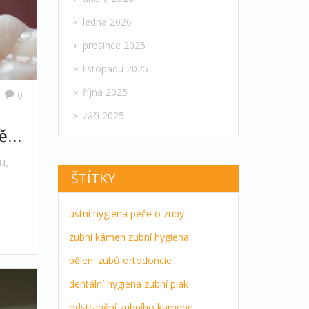
ledna 2026
prosince 2025
listopadu 2025
října 2025
0
září 2025
ět
u,
ŠTÍTKY
t.
ústní hygiena
péče o zuby
zubní kámen
zubní hygiena
bělení zubů
ortodoncie
dentální hygiena
zubní plak
odstranění zubního kamene