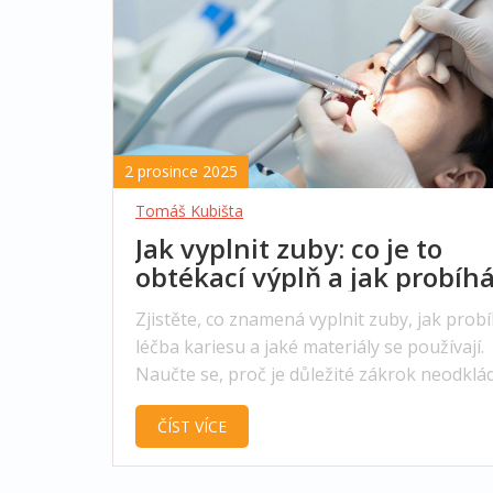
2 prosince 2025
Tomáš Kubišta
Jak vyplnit zuby: co je to
obtékací výplň a jak probíh
léčba
Zjistěte, co znamená vyplnit zuby, jak prob
léčba kariesu a jaké materiály se používají.
Naučte se, proč je důležité zákrok neodklá
jak výplň udržet co nejdéle.
ČÍST VÍCE