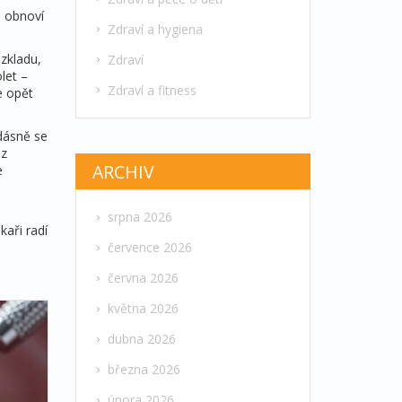
e obnoví
Zdraví a hygiena
ozkladu,
Zdraví
olet –
Zdraví a fitness
e opět
 dásně se
ez
ARCHIV
e
srpna 2026
kaři radí
á
července 2026
června 2026
května 2026
dubna 2026
března 2026
února 2026