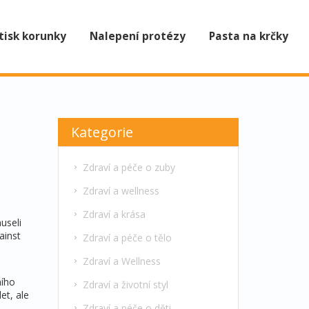
tisk korunky
Nalepení protézy
Pasta na krčky
Kategorie
Zdraví a péče o zuby
Zdraví a wellness
Zdraví a krása
useli
ainst
Zdraví a péče o tělo
Zdraví a Wellness
ího
Zdraví a životní styl
et, ale
Zdraví a péče o děti