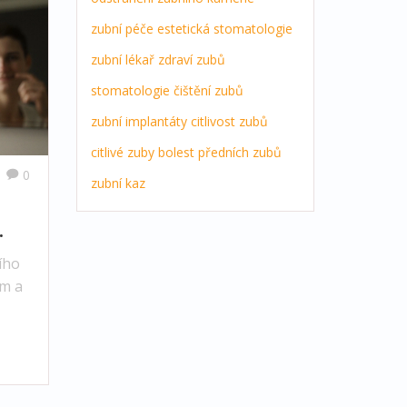
zubní péče
estetická stomatologie
zubní lékař
zdraví zubů
stomatologie
čištění zubů
zubní implantáty
citlivost zubů
citlivé zuby
bolest předních zubů
0
zubní kaz
ího
em a