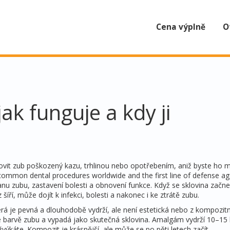
Cena výplně
O
jak funguje a kdy ji
ovit zub poškozený kazu, trhlinou nebo opotřebením, aniž byste ho m
t common dental procedures worldwide and the first line of defense ag
anu zubu, zastavení bolesti a obnovení funkce. Když se sklovina začne
šíří, může dojít k infekci, bolesti a nakonec i ke ztrátě zubu.
rá je pevná a dlouhodobě vydrží, ale není estetická
nebo z
kompozitn
né barvě zubu a vypadá jako skutečná sklovina
. Amalgám vydrží 10–15 l
 žvýkáte. Kompozit je krásnější, ale může se po pěti letech začít