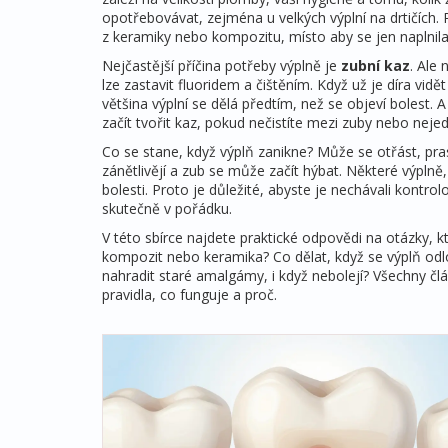
opotřebovávat, zejména u velkých výplní na drtičích.
z keramiky nebo kompozitu, místo aby se jen naplnila
Nejčastější příčina potřeby výplně je
zubní kaz
. Ale 
lze zastavit fluoridem a čištěním. Když už je díra vidět
většina výplní se dělá předtím, než se objeví bolest.
začít tvořit kaz, pokud nečistíte mezi zuby nebo nejedí
Co se stane, když výplň zanikne? Může se otřást, pra
zánětlivějí a zub se může začít hýbat. Některé výpln
bolesti. Proto je důležité, abyste je nechávali kontr
skutečně v pořádku.
V této sbírce najdete praktické odpovědi na otázky, 
kompozit nebo keramika? Co dělat, když se výplň odlom
nahradit staré amalgámy, i když nebolejí? Všechny čl
pravidla, co funguje a proč.