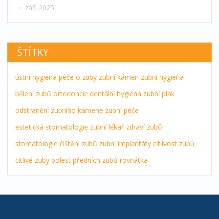
září 2025
ŠTÍTKY
ústní hygiena
péče o zuby
zubní kámen
zubní hygiena
bělení zubů
ortodoncie
dentální hygiena
zubní plak
odstranění zubního kamene
zubní péče
estetická stomatologie
zubní lékař
zdraví zubů
stomatologie
čištění zubů
zubní implantáty
citlivost zubů
citlivé zuby
bolest předních zubů
rovnátka