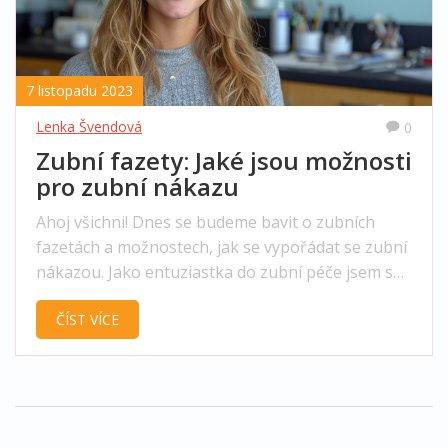
7 listopadu 2023
Lenka Švendová
0
Zubní fazety: Jaké jsou možnosti
pro zubní nákazu
Ahoj všichni! Dnes se budeme bavit o zubních
fazetách a možnostech, jak se vypořádat se zubní
nákazou. Jako entuziastka do zubní péče jsem se
podívala na různé způsoby léčby a ráda bych se o
ČÍST VÍCE
ně podělila s Vámi. Od tradičních klasických řešení
až po moderní postupy. Pusťme se do toho!