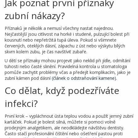
Jak poznat první příznaky
zubní nákazy?
Příznaků je několik a nemusí všechny nastat najednou.
Nejčastější jsou citlivost na horké i studené, pulzující bolest při
kousnutí nebo nepřetržitá tupá úleva. Pokud si všimnete
červených, oteklých dásní, zápachu z úst nebo výskytu bílých
skvrn kolem zubu, je čas navštívit zubaře.
U dětí se příznaky mohou projevit jako neklid při jídle, odmítání
tuhosti nebo časté slinění. Pravidelná kontrola u stomatologa
pomůže zachytit problémy včas a předejít komplikacím, jako je
zubní kámen pod dásní (
článek o odstraňování kamene
).
Co dělat, když podezříváte
infekci?
První krok – vypláchnout ústa teplou vodou a použít jemný zubní
kartáček. Pokud je bolest silná, můžete si pomoci volně
prodejným analgetikem, ale neodkládejte návštěvu dentisty.
Často stačí profesionální čištění nebo ošetření pastou proti