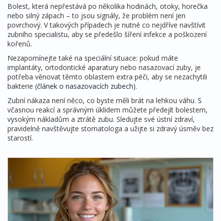
Bolest, která nepřestává po několika hodinách, otoky, horečka
nebo silný zápach – to jsou signály, že problém není jen
povrchový. V takových případech je nutné co nejdříve navštívit
zubního specialistu, aby se předešlo šíření infekce a poškození
kořenů.
Nezapomínejte také na speciální situace: pokud máte
implantáty, ortodontické aparatury nebo nasazovací zuby, je
potřeba věnovat těmto oblastem extra péči, aby se nezachytili
bakterie (
článek o nasazovacích zubech
).
Zubní nákaza není něco, co byste měli brát na lehkou váhu. S
včasnou reakcí a správným úklidem můžete předejít bolestem,
vysokým nákladům a ztrátě zubu. Sledujte své ústní zdraví,
pravidelně navštěvujte stomatologa a užijte si zdravý úsměv bez
starostí.