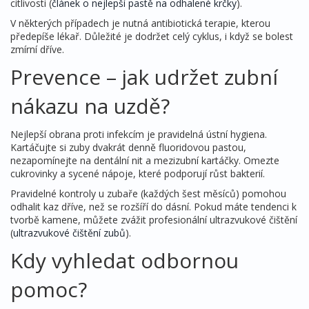
citlivosti (
článek o nejlepší pastě na odhalené krčky
).
V některých případech je nutná antibiotická terapie, kterou
předepíše lékař. Důležité je dodržet celý cyklus, i když se bolest
zmírní dříve.
Prevence – jak udržet zubní
nákazu na uzdě?
Nejlepší obrana proti infekcím je pravidelná ústní hygiena.
Kartáčujte si zuby dvakrát denně fluoridovou pastou,
nezapomínejte na dentální nit a mezizubní kartáčky. Omezte
cukrovinky a sycené nápoje, které podporují růst bakterií.
Pravidelné kontroly u zubaře (každých šest měsíců) pomohou
odhalit kaz dříve, než se rozšíří do dásní. Pokud máte tendenci k
tvorbě kamene, můžete zvážit profesionální ultrazvukové čištění
(
ultrazvukové čištění zubů
).
Kdy vyhledat odbornou
pomoc?