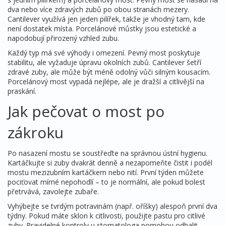
dva nebo více zdravých zubů po obou stranách mezery.
Cantilever využívá jen jeden pilířek, takže je vhodný tam, kde
není dostatek místa. Porcelánové můstky jsou estetické a
napodobují přirozený vzhled zubu.
Každý typ má své výhody i omezení. Pevný most poskytuje
stabilitu, ale vyžaduje úpravu okolních zubů. Cantilever šetří
zdravé zuby, ale může být méně odolný vůči silným kousacím.
Porcelánový most vypadá nejlépe, ale je dražší a citlivější na
praskání.
Jak pečovat o most po
zákroku
Po nasazení mostu se soustřeďte na správnou ústní hygienu.
Kartáčkujte si zuby dvakrát denně a nezapomeňte čistit i podél
mostu mezizubním kartáčkem nebo nití. První týden můžete
pociťovat mírné nepohodlí – to je normální, ale pokud bolest
přetrvává, zavolejte zubaře.
Vyhýbejte se tvrdým potravinám (např. oříšky) alespoň první dva
týdny. Pokud máte sklon k citlivosti, použijte pastu pro citlivé
zuby. Pravidelné kontroly u stomatologa pomohou odhalit