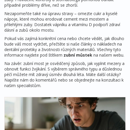
případné problémy dříve, než se zhorší.
Nezapomeňte také na úpravu stravy – omezte cukr a kyselé
nápoje, které mohou erodovat cement mezi mostem a
přilehlými zuby. Dostatek vápníku a vitamínu D podpoří zdraví
dásní a zubů okolo mostu.
Pokud vás zajímá konkrétní cena nebo chcete vědět, jak dlouho
bude váš most vydržet, přečtěte si naše články o nákladech na
dentální protetiky a životnosti různých materiálů. Všechny tyto
informace najdete pod štítkem
zubní můstek
na našem webu.
Na závěr: zubní most je osvědčený způsob, jak vyplnit mezery a
obnovit funkci žvýkání. S výběrem správného typu a důslednou
péčí můžete mít zdravý úsměv dlouhá léta. Máte další otázky?
Napište nám do komentářů nebo se objednejte na konzultaci k
našim specialistům.