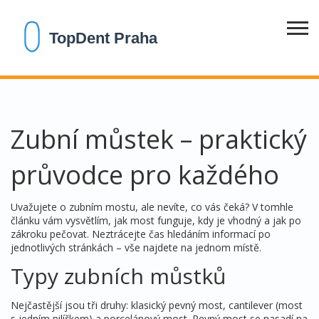
Zubní můstek – praktický
průvodce pro každého
Uvažujete o zubním mostu, ale nevíte, co vás čeká? V tomhle
článku vám vysvětlím, jak most funguje, kdy je vhodný a jak po
zákroku pečovat. Neztrácejte čas hledáním informací po
jednotlivých stránkách – vše najdete na jednom místě.
Typy zubních můstků
Nejčastější jsou tři druhy: klasický pevný most, cantilever (most
s jedním pilířkem) a porcelánový most. Pevný most se nasadí na