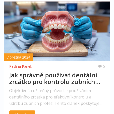
7 března 2024
Pavlína Pánek
0
Jak správně používat dentální
zrcátko pro kontrolu zubních
protéz
Objektivní a užitečný průvodce používáním
dentálního zrcátka pro efektivní kontrolu a
údržbu zubních protéz. Tento článek poskytuje
návody krok za krokem, zajímavá fakta a tipy k