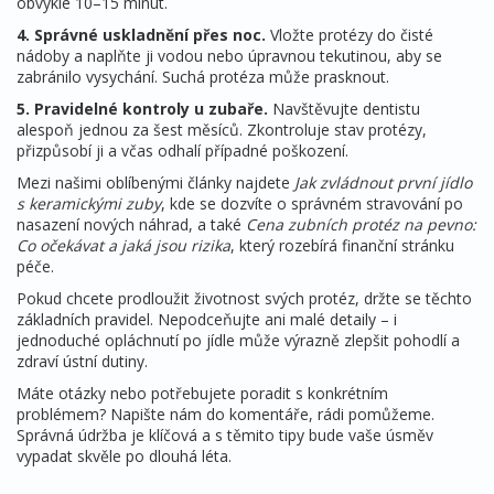
obvykle 10–15 minut.
4. Správné uskladnění přes noc.
Vložte protézy do čisté
nádoby a naplňte ji vodou nebo úpravnou tekutinou, aby se
zabránilo vysychání. Suchá protéza může prasknout.
5. Pravidelné kontroly u zubaře.
Navštěvujte dentistu
alespoň jednou za šest měsíců. Zkontroluje stav protézy,
přizpůsobí ji a včas odhalí případné poškození.
Mezi našimi oblíbenými články najdete
Jak zvládnout první jídlo
s keramickými zuby
, kde se dozvíte o správném stravování po
nasazení nových náhrad, a také
Cena zubních protéz na pevno:
Co očekávat a jaká jsou rizika
, který rozebírá finanční stránku
péče.
Pokud chcete prodloužit životnost svých protéz, držte se těchto
základních pravidel. Nepodceňujte ani malé detaily – i
jednoduché opláchnutí po jídle může výrazně zlepšit pohodlí a
zdraví ústní dutiny.
Máte otázky nebo potřebujete poradit s konkrétním
problémem? Napište nám do komentáře, rádi pomůžeme.
Správná údržba je klíčová a s těmito tipy bude vaše úsměv
vypadat skvěle po dlouhá léta.