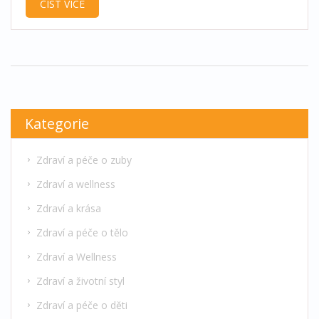
ČÍST VÍCE
zajištění optimální péče o zubní protézy. Zahrnuje
informace o tom, jak identifikovat běžné
problémy a osvědčené metody čištění protéz
pomocí dentálního zrcátka.
Kategorie
Zdraví a péče o zuby
Zdraví a wellness
Zdraví a krása
Zdraví a péče o tělo
Zdraví a Wellness
Zdraví a životní styl
Zdraví a péče o děti