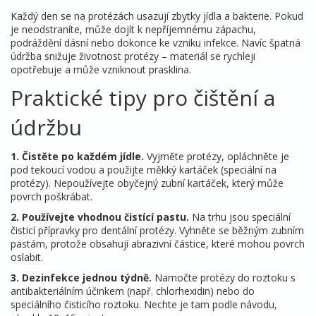
Každý den se na protézách usazují zbytky jídla a bakterie. Pokud
je neodstraníte, může dojít k nepříjemnému zápachu,
podráždění dásní nebo dokonce ke vzniku infekce. Navíc špatná
údržba snižuje životnost protézy – materiál se rychleji
opotřebuje a může vzniknout prasklina.
Praktické tipy pro čištění a
údržbu
1. Čistěte po každém jídle.
Vyjměte protézy, opláchněte je
pod tekoucí vodou a použijte měkký kartáček (speciální na
protézy). Nepoužívejte obyčejný zubní kartáček, který může
povrch poškrábat.
2. Používejte vhodnou čistící pastu.
Na trhu jsou speciální
čisticí přípravky pro dentální protézy. Vyhněte se běžným zubním
pastám, protože obsahují abrazivní částice, které mohou povrch
oslabit.
3. Dezinfekce jednou týdně.
Namočte protézy do roztoku s
antibakteriálním účinkem (např. chlorhexidin) nebo do
speciálního čisticího roztoku. Nechte je tam podle návodu,