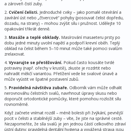
a zároveň čistí zuby.
2.
Cvičení čelisti.
Jednoduché cviky – jako pomalé otevírání a
zavírání úst nebo „čtvercové“ pohyby (posouvat čelist dopředu,
dozadu, na strany) – mohou zvýšit sílu i pružnost. Udělejte 10
opakování třikrát denně.
3.
Masáže a teplé obklady.
Masírování masaeteru prsty po
dobu jedné minuty uvolní napětí a podpoří krevní oběh. Teplý
obklad na čelist během 5–10 minut může také pomoci svalům
zrelaxovat.
4.
Vyvarujte se přetěžování.
Pokud často kousáte tvrdé
potraviny (např. ořechy v krustě), zkuste je rozdrtit nebo
nahradit měkčí variantou. Přetížení vede ke svalové únavě a
může vyústit ve špatné postavení zubů.
5.
Pravidelná návštěva zubaře.
Odborník vám může odhalit
nerovnováhu čelistních svalů, navrhnout úpravy skusu nebo
doporučit ortodontické pomůcky, které pomohou rozložit sílu
rovnoměrně.
Když začnete vnímat rozdíl – méně bolesti při žvýkání, pevnější
pocit v čelisti a stabilnější zuby – víte, že jste na správné cestě.
Nezapomeňte, že síla svalů je jen jednou částí celkového zdraví
ústní dutiny; pravidelná dentální hygiena a vyvážená strava jsou