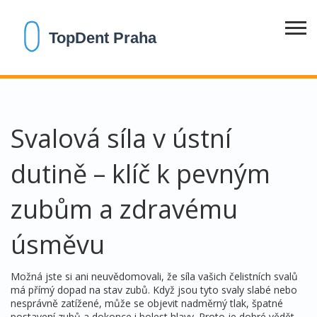
Svalová síla v ústní
dutině – klíč k pevným
zubům a zdravému
úsměvu
Možná jste si ani neuvědomovali, že síla vašich čelistních svalů
má přímý dopad na stav zubů. Když jsou tyto svaly slabé nebo
nesprávně zatížené, může se objevit nadměrný tlak, špatné
postavení zubů a dokonce i bolest hlavy. Proto je dobré vědět,