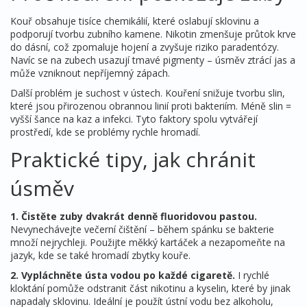
Kouř obsahuje tisíce chemikálií, které oslabují sklovinu a
podporují tvorbu zubního kamene. Nikotin zmenšuje průtok krve
do dásní, což zpomaluje hojení a zvyšuje riziko paradentózy.
Navíc se na zubech usazují tmavé pigmenty – úsměv ztrácí jas a
může vzniknout nepříjemný zápach.
Další problém je suchost v ústech. Kouření snižuje tvorbu slin,
které jsou přirozenou obrannou linií proti bakteriím. Méně slin =
vyšší šance na kaz a infekci. Tyto faktory spolu vytvářejí
prostředí, kde se problémy rychle hromadí.
Praktické tipy, jak chránit
úsměv
1. Čistěte zuby dvakrát denně fluoridovou pastou.
Nevynechávejte večerní čištění – během spánku se bakterie
množí nejrychleji. Použijte měkký kartáček a nezapomeňte na
jazyk, kde se také hromadí zbytky kouře.
2. Vypláchněte ústa vodou po každé cigaretě.
I rychlé
kloktání pomůže odstranit část nikotinu a kyselin, které by jinak
napadaly sklovinu. Ideální je použít ústní vodu bez alkoholu,