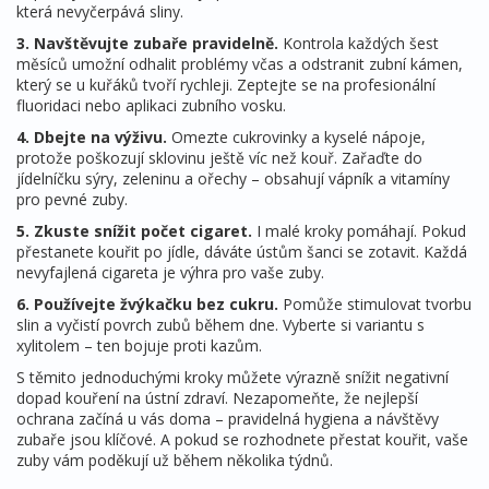
která nevyčerpává sliny.
3. Navštěvujte zubaře pravidelně.
Kontrola každých šest
měsíců umožní odhalit problémy včas a odstranit zubní kámen,
který se u kuřáků tvoří rychleji. Zeptejte se na profesionální
fluoridaci nebo aplikaci zubního vosku.
4. Dbejte na výživu.
Omezte cukrovinky a kyselé nápoje,
protože poškozují sklovinu ještě víc než kouř. Zařaďte do
jídelníčku sýry, zeleninu a ořechy – obsahují vápník a vitamíny
pro pevné zuby.
5. Zkuste snížit počet cigaret.
I malé kroky pomáhají. Pokud
přestanete kouřit po jídle, dáváte ústům šanci se zotavit. Každá
nevyfajlená cigareta je výhra pro vaše zuby.
6. Používejte žvýkačku bez cukru.
Pomůže stimulovat tvorbu
slin a vyčistí povrch zubů během dne. Vyberte si variantu s
xylitolem – ten bojuje proti kazům.
S těmito jednoduchými kroky můžete výrazně snížit negativní
dopad kouření na ústní zdraví. Nezapomeňte, že nejlepší
ochrana začíná u vás doma – pravidelná hygiena a návštěvy
zubaře jsou klíčové. A pokud se rozhodnete přestat kouřit, vaše
zuby vám poděkují už během několika týdnů.