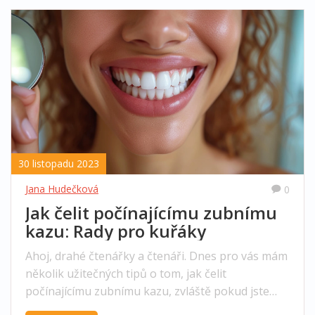
30 listopadu 2023
Jana Hudečková
0
Jak čelit počínajícímu zubnímu
kazu: Rady pro kuřáky
Ahoj, drahé čtenářky a čtenáři. Dnes pro vás mám
několik užitečných tipů o tom, jak čelit
počínajícímu zubnímu kazu, zvláště pokud jste
kuřáci. Dovolte mi podělit se o pravidla a triky,