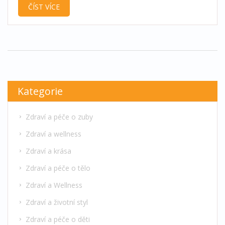
ČÍST VÍCE
které vám pomohou udržovat váš úsměv zdravý a
jasný. Připravila jsem si for měi něco nového,
takže se připojte a objevte jak můžeme pečovat o
naše zuby jako profesionálové.
Kategorie
Zdraví a péče o zuby
Zdraví a wellness
Zdraví a krása
Zdraví a péče o tělo
Zdraví a Wellness
Zdraví a životní styl
Zdraví a péče o děti