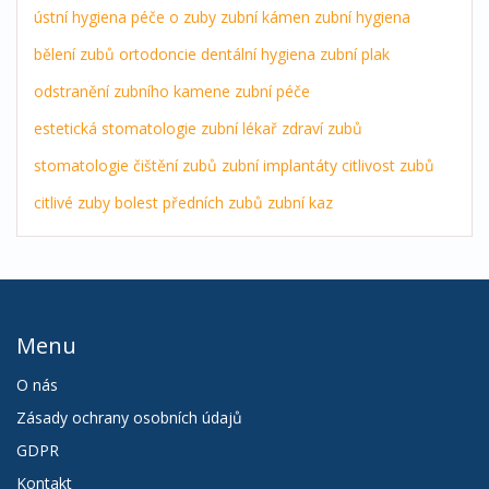
ústní hygiena
péče o zuby
zubní kámen
zubní hygiena
bělení zubů
ortodoncie
dentální hygiena
zubní plak
odstranění zubního kamene
zubní péče
estetická stomatologie
zubní lékař
zdraví zubů
stomatologie
čištění zubů
zubní implantáty
citlivost zubů
citlivé zuby
bolest předních zubů
zubní kaz
Menu
O nás
Zásady ochrany osobních údajů
GDPR
Kontakt