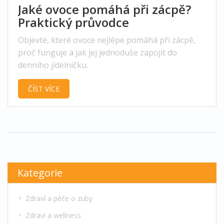
Jaké ovoce pomáhá při zácpě?
Praktický průvodce
Objevte, které ovoce nejlépe pomáhá při zácpě,
proč funguje a jak jej jednoduše zapojit do
denního jídelníčku.
ČÍST VÍCE
Kategorie
Zdraví a péče o zuby
Zdraví a wellness