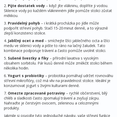
2.
Pijte dostatek vody
– když jíte vlákninu, doplňte ji vodou.
Sklenice vody po každém vlákninném jídle pomůže stolici zůstat
měkkou.
3.
Pravidelný pohyb
– i krátká procházka po jídle může
podpořit střevní pohyb. Stačí 15‑20 minut denně, a to výrazně
zlepší konzistenci stolice.
4.
Jablčný ocet a med
– smíchejte lžíci jablečného octa a lžíci
medu ve sklenici vody a pište to ráno na lačný žaludek. Tato
kombinace podporuje trávení a často pomůže uvolnit stolici.
5.
Sušené švestky a fíky
– přírodní laxativa s vysokým
obsahem sorbitolu. Pár kusů denně může změkčit stolici během
několika hodin.
6.
Yogurt s probiotiky
– probiotika pomáhají udržet rovnováhu
střevní mikroflóry, což má vliv na pravidelnost stolice. Ideální je
konzumovat jogurt s živými kulturami denně.
7.
Omezte zpracované potraviny
– rychlé občerstvení, bílý
chléb a sladkosti často zpomalují trávení a zvyšují zácpu.
Nahraďte je čerstvým ovocem, zeleninou a celozrnnými
produkty.
Jakmile si osvojíte tyto jednoduché návyky, vaše střevní funkce