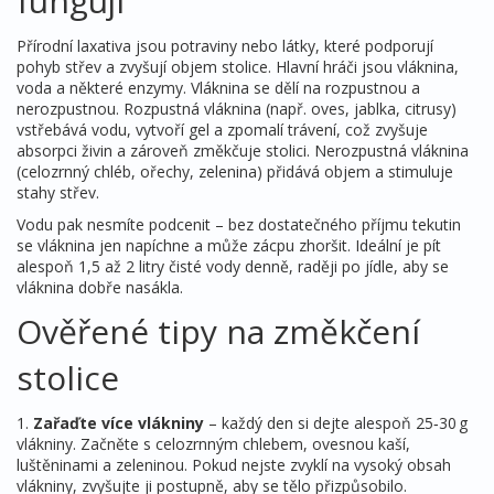
fungují
Přírodní laxativa jsou potraviny nebo látky, které podporují
pohyb střev a zvyšují objem stolice. Hlavní hráči jsou vláknina,
voda a některé enzymy. Vláknina se dělí na rozpustnou a
nerozpustnou. Rozpustná vláknina (např. oves, jablka, citrusy)
vstřebává vodu, vytvoří gel a zpomalí trávení, což zvyšuje
absorpci živin a zároveň změkčuje stolici. Nerozpustná vláknina
(celozrnný chléb, ořechy, zelenina) přidává objem a stimuluje
stahy střev.
Vodu pak nesmíte podcenit – bez dostatečného příjmu tekutin
se vláknina jen napíchne a může zácpu zhoršit. Ideální je pít
alespoň 1,5 až 2 litry čisté vody denně, raději po jídle, aby se
vláknina dobře nasákla.
Ověřené tipy na změkčení
stolice
1.
Zařaďte více vlákniny
– každý den si dejte alespoň 25‑30 g
vlákniny. Začněte s celozrnným chlebem, ovesnou kaší,
luštěninami a zeleninou. Pokud nejste zvyklí na vysoký obsah
vlákniny, zvyšujte ji postupně, aby se tělo přizpůsobilo.