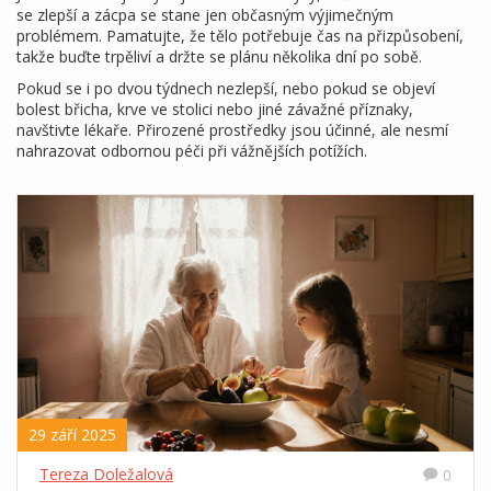
se zlepší a zácpa se stane jen občasným výjimečným
problémem. Pamatujte, že tělo potřebuje čas na přizpůsobení,
takže buďte trpěliví a držte se plánu několika dní po sobě.
Pokud se i po dvou týdnech nezlepší, nebo pokud se objeví
bolest břicha, krve ve stolici nebo jiné závažné příznaky,
navštivte lékaře. Přirozené prostředky jsou účinné, ale nesmí
nahrazovat odbornou péči při vážnějších potížích.
29 září 2025
Tereza Doležalová
0