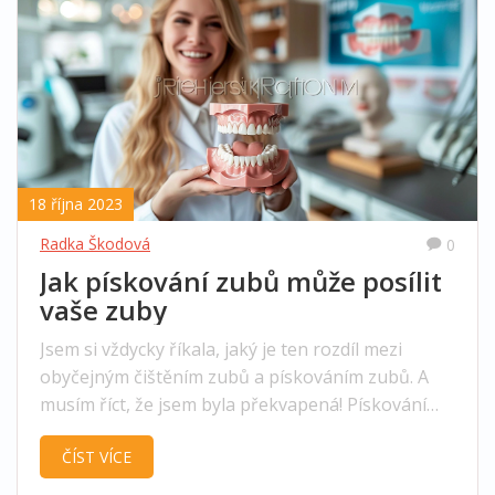
18 října 2023
Radka Škodová
0
Jak pískování zubů může posílit
vaše zuby
Jsem si vždycky říkala, jaký je ten rozdíl mezi
obyčejným čištěním zubů a pískováním zubů. A
musím říct, že jsem byla překvapená! Pískování
zubů může posílit vaše zuby a zlepšit jejich vzhled.
ČÍST VÍCE
Na mé stránce se dozvíte, jak tento proces
funguje, jaké jsou jeho výhody a proč byste měli