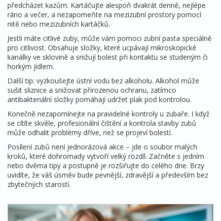
předcházet kazům. Kartáčujte alespoň dvakrát denně, nejlépe
ráno a večer, a nezapomeňte na mezizubní prostory pomocí
nitě nebo mezizubních kartáčků.
Jestli máte citlivé zuby, může vám pomoci zubní pasta speciálně
pro citlivost. Obsahuje složky, které ucpávají mikroskopické
kanálky ve sklovině a snižují bolest při kontaktu se studeným či
horkým jídlem.
Další tip: vyzkoušejte ústní vodu bez alkoholu. Alkohol může
sušit sliznice a snižovat přirozenou ochranu, zatímco
antibakteriální složky pomáhají udržet plak pod kontrolou.
Konečně nezapomínejte na pravidelné kontroly u zubaře. I když
se cítíte skvěle, profesionální čištění a kontrola stavby zubů
může odhalit problémy dříve, než se projeví bolestí.
Posílení zubů není jednorázová akce – jde o soubor malých
kroků, které dohromady vytvoří velký rozdíl. Začněte s jedním
nebo dvěma tipy a postupně je rozšiřujte do celého dne. Brzy
uvidíte, že váš úsměv bude pevnější, zdravější a především bez
zbytečných starostí.