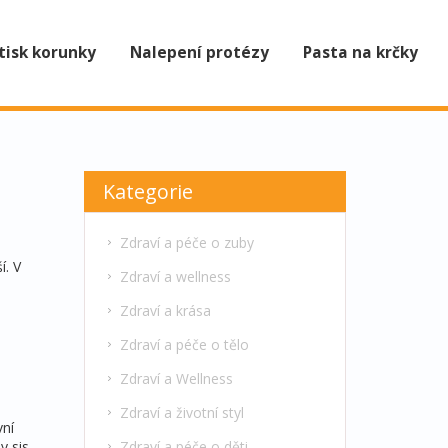
tisk korunky
Nalepení protézy
Pasta na krčky
Kategorie
Zdraví a péče o zuby
í. V
Zdraví a wellness
Zdraví a krása
Zdraví a péče o tělo
Zdraví a Wellness
Zdraví a životní styl
vní
Zdraví a péče o děti
y sis