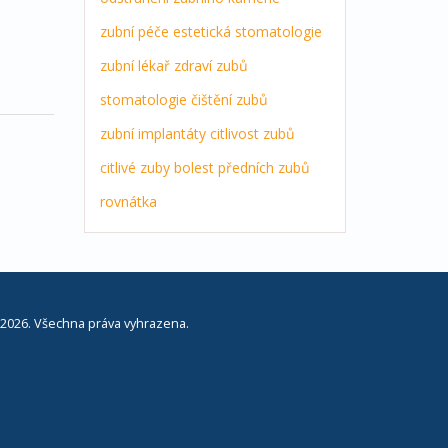
zubní péče
estetická stomatologie
zubní lékař
zdraví zubů
stomatologie
čištění zubů
zubní implantáty
citlivost zubů
citlivé zuby
bolest předních zubů
rovnátka
2026. Všechna práva vyhrazena.