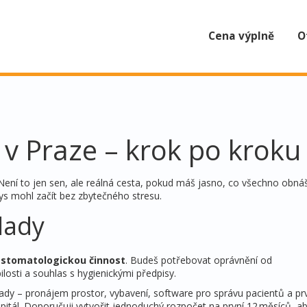
Cena výplně
O
i v Praze – krok po kroku
? Není to jen sen, ale reálná cesta, pokud máš jasno, co všechno obnáš
bys mohl začít bez zbytečného stresu.
lady
o
stomatologickou činnost
. Budeš potřebovat oprávnění od
osti a souhlas s hygienickými předpisy.
áklady – pronájem prostor, vybavení, software pro správu pacientů a pr
kapitál. Doporučuji vytvořit jednoduchý rozpočet na první 12 měsíců, ab