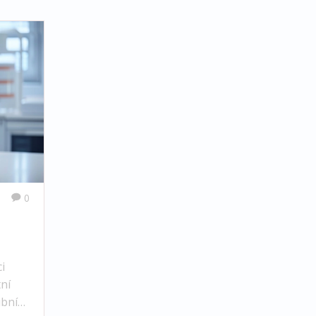
0
i
tní
ubní