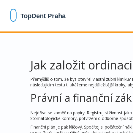
Jak založit ordinac
Přemýšlíš o tom, že bys otevřel vlastní zubní kliniku
následujícím textu ti ukážeme nejdůležitější kroky, a
Právní a finanční zák
Nejdříve se zaměř na papíry. Registruj si živnost jak
Stomatologické komory, potvrzení o odborné způsobil
Finanční plán je pak klíčový. Spočítej si počáteční n
mzdy. Zvaž, jestli využiješ úvěr, dotaci nebo vlastní 