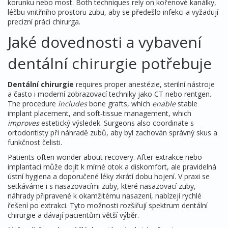
korunku nebo most
. Both techniques rely on
kořenové kanálky
,
léčbu vnitřního prostoru zubu, aby se předešlo infekci
a vyžadují
precizní práci chirurga.
Jaké dovednosti a vybavení
dentální chirurgie potřebuje
Dentální chirurgie
requires proper anestézie, sterilní nástroje
a často i moderní zobrazovací techniky jako CT nebo rentgen.
The procedure
includes
bone grafts, which
enable
stable
implant placement, and soft‑tissue management, which
improves
estetický výsledek. Surgeons also coordinate s
ortodontisty při náhradě zubů, aby byl zachován správný skus a
funkčnost čelisti.
Patients often wonder about recovery. After extrakce nebo
implantaci může dojít k mírné otok a diskomfort, ale pravidelná
ústní hygiena a doporučené léky zkrátí dobu hojení. V praxi se
setkáváme i s nasazovacími zuby, které
nasazovací zuby
,
náhrady připravené k okamžitému nasazení, nabízejí rychlé
řešení po extrakci
. Tyto možnosti rozšiřují spektrum dentální
chirurgie a dávají pacientům větší výběr.