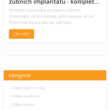
zubních implantátů - kompletní
průvodce
Kompletní průvodce procesem zubních
implantátů: od konzultace, přes operaci, až po
finální korunku a péči po zákroku.
ČÍST VÍCE
Kategorie
Zdraví a péče o zuby
Zdraví a wellness
Zdraví a krása