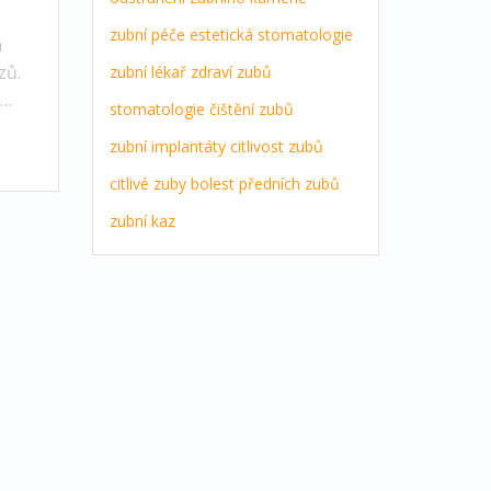
zubní péče
estetická stomatologie
a
zů.
zubní lékař
zdraví zubů
stomatologie
čištění zubů
t
zubní implantáty
citlivost zubů
é
ž
citlivé zuby
bolest předních zubů
zubní kaz
ed