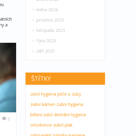
nu
ledna 2026
tatních
prosince 2025
ny a
listopadu 2025
října 2025
září 2025
ŠTÍTKY
ústní hygiena
péče o zuby
zubní kámen
zubní hygiena
bělení zubů
dentální hygiena
0
ortodoncie
zubní plak
:
odstranění zubního kamene