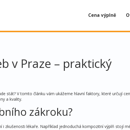
Cena výplně
O
b v Praze – praktický
ude stát? V tomto článku vám ukážeme hlavní faktory, které určují ce
y a kvality.
ubního zákroku?
í i zkušenosti lékaře. Například jednoduchá kompozitní výplň stojí m