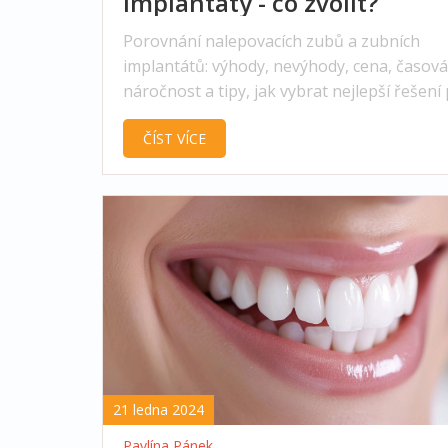
implantáty - co zvolit?
Porovnání nalepovacích zubů a zubních
implantátů: výhody, nevýhody, cena, časová
náročnost a tipy, jak vybrat nejlepší řešení
váš úsměv.
ČÍST VÍCE
21 ledna 2024
Pavlína Pánek