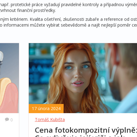
př. protetické práce vyžadují pravidelné kontroly a případnou výmě
zvrhnout finanční prostředky.
diným kritériem. Kvalita ošetření, zkušenosti zubaře a reference od os
ito informacemi můžete vybírat sebevědomě a najít nejlepší poměr ce
17 února 2024
Tomáš Kubišta
0
Cena fotokompozitní výplně