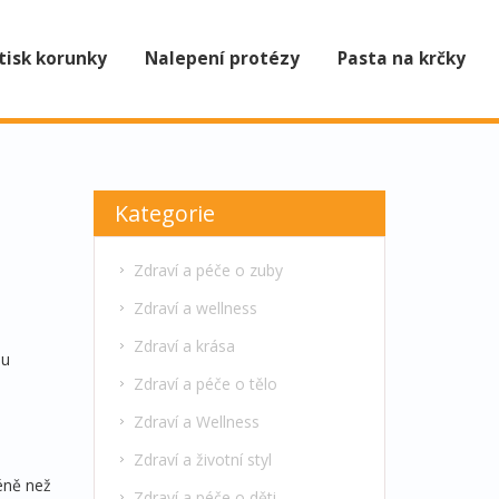
tisk korunky
Nalepení protézy
Pasta na krčky
Kategorie
Zdraví a péče o zuby
Zdraví a wellness
Zdraví a krása
nu
Zdraví a péče o tělo
Zdraví a Wellness
Zdraví a životní styl
éně než
Zdraví a péče o děti