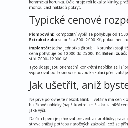
keramická korunka. Dále hraje roli lokalita kliniky; pr
mohou část nákladů pokrýt.
Typické cenové rozpě
Plombování:
Kompozitní výplň se pohybuje od 1 500
Extrakcí zubu
se počítá 800–2 000 Kč, pokud není nu
Implantát:
Jedna jednotka (šroub + korunka) stojí 1
cena pohybuje od 10 000 do 25 000 Kč.
Bělení zubů:
stát 7 000–12 000 Kč.
Tyto údaje jsou orientační; konkrétní nabídka se liší p
vypracovat podrobnou cenovou kalkulaci před zaháje
Jak ušetřit, aniž byst
Nejprve porovnejte několik klinik – většina má ceník 
balíčkové nabídky (např. kontrola + čistka za nižší ce
jaké výši.
Dalším tipem je plánovat preventivní prohlídky pravi
strava snižují potřebu náročných zákroků, což se př