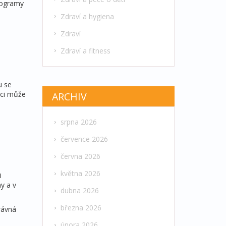
programy
Zdraví a hygiena
Zdraví
Zdraví a fitness
u se
aci může
ARCHIV
srpna 2026
července 2026
června 2026
května 2026
i
ny a v
dubna 2026
března 2026
rávná
února 2026