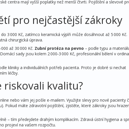
ažské centra mají vyšší poplatky než menší čtvrti. Pojištění a slevové 
tí pro nejčastější zákroky
 do 3 000 Kč, zatímco keramická výplň může dosáhnout až 5 000 Kč.
tná chirurgická úprava.
5 000 až 30 000 Kč.
Zubní protéza na pevno
– podle typu a materiál
Domácí sady jsou kolem 2 000‑3 000 Kč, profesionální bělení v ordin
odle kliniky a individuálních potřeb pacienta. Proto je dobré si nechat
ním léčby.
e riskovali kvalitu?
online nebo vám jej pošle e-mailem. Využijte slevy pro nové pacienty č
nu). Pokud máte zdravotní pojištění, zjistěte, které zákroky jsou hraze
delně – tím předejdete drahým komplikacím. Zdravá ústní hygiena a sp
ímo projeví na vašem rozpočtu.