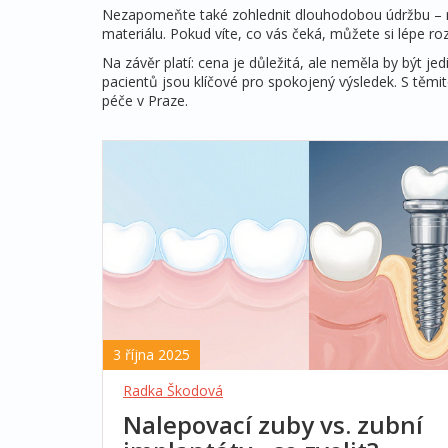
Nezapomeňte také zohlednit dlouhodobou údržbu – na
materiálu. Pokud víte, co vás čeká, můžete si lépe ro
Na závěr platí: cena je důležitá, ale neměla by být je
pacientů jsou klíčové pro spokojený výsledek. S těm
péče v Praze.
3 října 2025
Radka Škodová
Nalepovací zuby vs. zubní