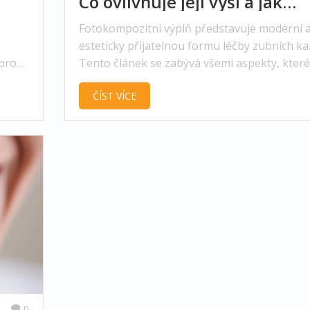
Co ovlivňuje její výši a jak
ušetřit
Fotokompozitní výplň představuje moderní 
esteticky přijatelnou formu léčby zubních ka
 pro
Tento článek se zabývá všemi aspekty, které
ovlivňují její cenu, od materiálu, přes složitos
ČÍST VÍCE
zákroku, až po regionální rozdíly. Nabízí tak
praktické tipy, jak na léčbu zubů ušetřit, ani
byste museli obětovat kvalitu péče. Přináší
důležité informace pro každého, kdo stojí př
rozhodnutím o této formě zubního ošetření.
0