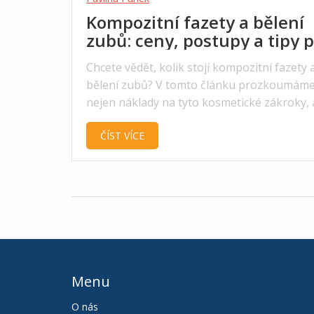
Kompozitní fazety a bělení
zubů: ceny, postupy a tipy 
zářivý úsměv
Chcete vědět, kolik stojí kompozitní fazety 
bělení zubů? V tomto článku prozkoumám
nejen náklady na tyto kosmetické zákroky, 
také se podíváme na jejich výhody, postupy
ČÍST VÍCE
udržování. Poskytuji vám informace, které 
klíčové při rozhodování o investici do vaše
úsměvu a zdraví zubů. Zjistěte vše, co
potřebujete vědět o cenách a možnostech b
a fazet.
Menu
O nás