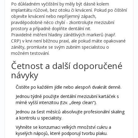
Po důkladném vyčištění by měly být dásně kolem
implantátu růžové, bez otoku či krvácení. Pokud po čištění
objevíte krvácení nebo nepříjemný zápach,
pravděpodobně něco chybí - zkontrolujte mezizubní
prostory a případně doplňte dentální nit.
Pravidelné měření hladiny zánětlivých markerů (např.
CRP) v krvi není běžnou praxí, ale pokud máte opakované
záněty, promluvte se svým zubním specialistou o
možném testování.
Četnost a další doporučené
návyky
Čistěte po každém jídle nebo alespoň dvakrát denně.
Jednou týdně použijte dentální mezizubní kartáček s
mírně vyšší intenzitou (tzv. „deep clean“).
Jednou za šest měsíců absolvujte profesionální skaling
a kontrolu u specialisty.
Vyhněte se konzumaci velkých množství cukru a
kyselých nápojů, které podporují tvorbu plaku.