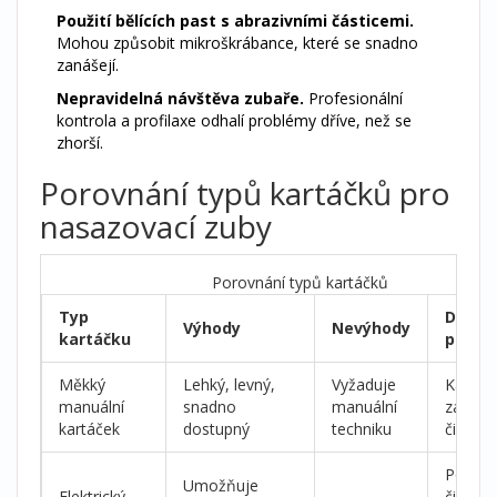
Použití bělících past s abrazivními částicemi.
Mohou způsobit mikroškrábance, které se snadno
zanášejí.
Nepravidelná návštěva zubaře.
Profesionální
kontrola a profilaxe odhalí problémy dříve, než se
zhorší.
Porovnání typů kartáčků pro
nasazovací zuby
Porovnání typů kartáčků
Typ
Dopor
Výhody
Nevýhody
kartáčku
použit
Měkký
Lehký, levný,
Vyžaduje
Každod
manuální
snadno
manuální
základn
kartáček
dostupný
techniku
čištění
Pokroči
Umožňuje
Elektrický
čištění,