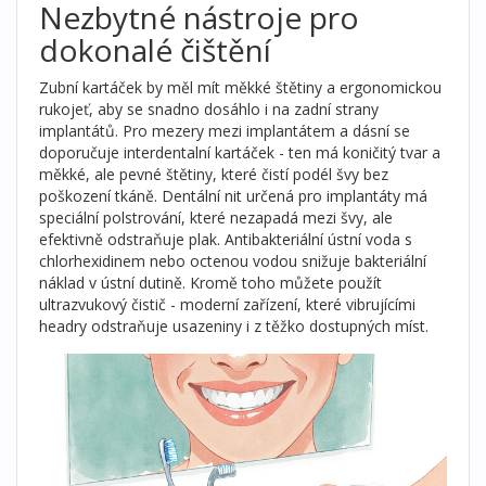
Nezbytné nástroje pro
dokonalé čištění
Zubní kartáček
by měl mít měkké štětiny a ergonomickou
rukojeť, aby se snadno dosáhlo i na zadní strany
implantátů.
Pro mezery mezi implantátem a dásní se
doporučuje
interdentalní kartáček
- ten má koničitý tvar a
měkké, ale pevné štětiny, které čistí podél švy bez
poškození tkáně.
Dentální nit
určená pro implantáty má
speciální polstrování, které nezapadá mezi švy, ale
efektivně odstraňuje plak.
Antibakteriální ústní voda
s
chlorhexidinem nebo octenou vodou snižuje bakteriální
náklad v ústní dutině.
Kromě toho můžete použít
ultrazvukový čistič
- moderní zařízení, které vibrujícími
headry odstraňuje usazeniny i z těžko dostupných míst.