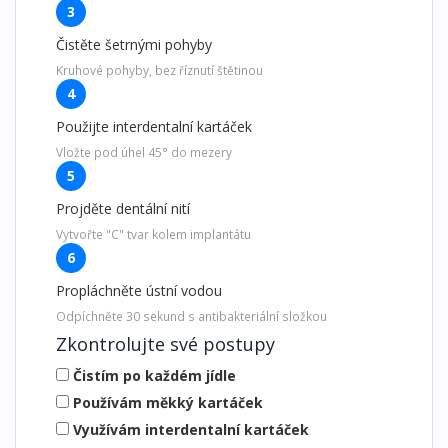
3
Čistěte šetrnými pohyby
Kruhové pohyby, bez říznutí štětinou
4
Použijte interdentalní kartáček
Vložte pod úhel 45° do mezery
5
Projděte dentální nití
Vytvořte "C" tvar kolem implantátu
6
Propláchněte ústní vodou
Odpíchněte 30 sekund s antibakteriální složkou
Zkontrolujte své postupy
Čistím po každém jídle
Používám měkký kartáček
Využívám interdentalní kartáček