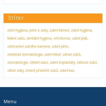
ŠTÍTKY
ústní hygiena,
péče o zuby,
zubní kámen,
zubní hygiena,
bělení zubů,
dentální hygiena,
ortodoncie,
zubní plak,
odstranění zubního kamene,
zubní péče,
estetická stomatologie,
zubní lékař,
zdraví zubů,
stomatologie,
čištění zubů,
zubní implantáty,
citlivost zubů,
citlivé zuby,
bolest předních zubů,
zubní kaz,
Menu