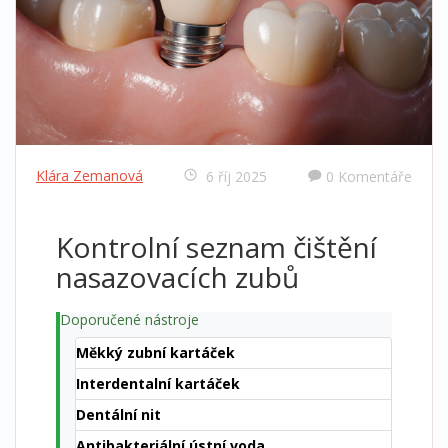
Klára Zemanová
6 říj 2025
0 Komentáře
Kontrolní seznam čištění
nasazovacích zubů
Doporučené nástroje
Měkký zubní kartáček
Interdentalní kartáček
Dentální nit
Antibakteriální ústní voda