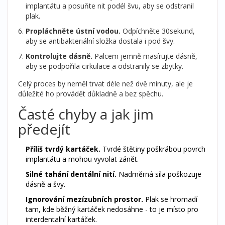
implantátu a posuňte nit podél švu, aby se odstranil
plak.
Propláchněte ústní vodou.
Odpíchněte 30sekund,
aby se antibakteriální složka dostala i pod švy.
Kontrolujte dásně.
Palcem jemně masírujte dásně,
aby se podpořila cirkulace a odstranily se zbytky.
Celý proces by neměl trvat déle než dvě minuty, ale je
důležité ho provádět důkladně a bez spěchu.
Časté chyby a jak jim
předejít
Příliš tvrdý kartáček.
Tvrdé štětiny poškrábou povrch
implantátu a mohou vyvolat zánět.
Silné tahání dentální nití.
Nadměrná síla poškozuje
dásně a švy.
Ignorování mezízubních prostor.
Plak se hromadí
tam, kde běžný kartáček nedosáhne - to je místo pro
interdentalní kartáček.