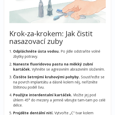
Krok‑za‑krokem: Jak čistit
nasazovací zuby
Odpláchněte ústa vodou.
Po jídle odstraňte volné
zbytky potravy.
Naneste fluoridovou pastu na měkký zubní
kartáček.
Vyhněte se agresivním abrazivním složením.
Čistěte šetrnými kruhovými pohyby.
Soustřeďte se
na povrch implantátu a dásně kolem něj, neřízněte
štětinou podél švu.
Použijte interdentalní kartáček.
Vložte jej pod
úhlem 45° do mezery a jemně vibrujte tam‑tam po celé
délce.
Projděte dentální nití.
Vytvořte „C“ tvar kolem