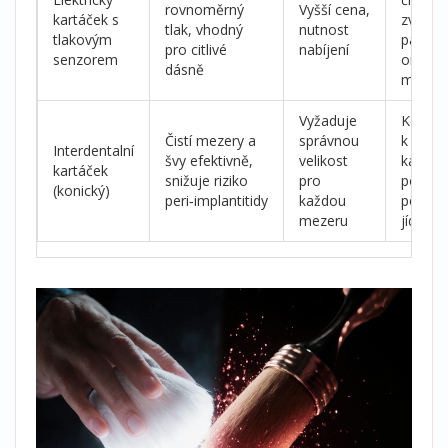
rovnoměrný
Vyšší cena,
kartáček s
zvláště
tlak, vhodný
nutnost
tlakovým
pacient
pro citlivé
nabíjení
senzorem
omeze
dásně
motori
Vyžaduje
Kompl
Čistí mezery a
správnou
k hlav
Interdentalní
švy efektivně,
velikost
kartáčk
kartáček
snižuje riziko
pro
použív
(konický)
peri‑implantitidy
každou
po ka
mezeru
jídle