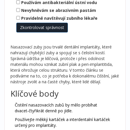
Používám antibakteriální ústní vodu
Nevyhněvám se abrazivním pastám
Pravidelně navštěvují zubního lékaře
Zkontrolovat správnost
Nasazovací zuby
jsou
trvalé dentální implantáty, které
nahrazují chybějící zuby a spojují se s čelistní kostí
.
Správná údržba je klíčová, protože i přes odolnost
materiálu mohou vznikat zubní plak a peri‑implantitida,
která ohrožuje celou strukturu. V tomto článku se
podíváme na to, co je potřeba k dokonalému čištění, jaké
nástroje zvolit a na časté chyby, které lidé dělají.
Klíčové body
Čistění nasazovacích zubů by mělo probíhat
dvacet‑čtyřikrát denně po jídle.
Používejte měkký kartáček a interdentalní kartáček
určený pro implantáty.