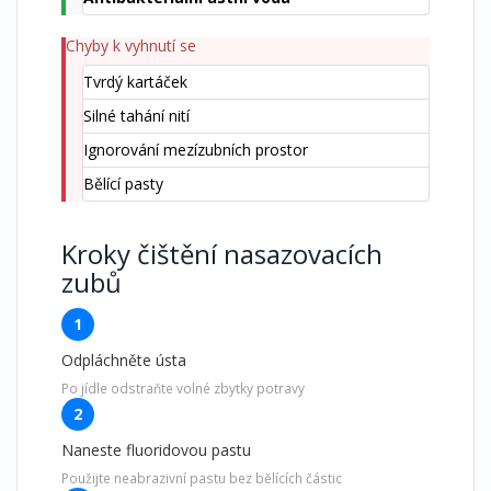
Chyby k vyhnutí se
Tvrdý kartáček
Silné tahání nití
Ignorování mezízubních prostor
Bělící pasty
Kroky čištění nasazovacích
zubů
1
Odpláchněte ústa
Po jídle odstraňte volné zbytky potravy
2
Naneste fluoridovou pastu
Použijte neabrazivní pastu bez bělících částic