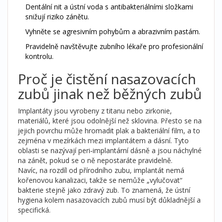
Dentální nit a ústní voda s antibakteriálními složkami
snižují riziko zánětu.
Vyhněte se agresivním pohybům a abrazivním pastám.
Pravidelně navštěvujte zubního lékaře pro profesionální
kontrolu.
Proč je čistění nasazovacích
zubů jinak než běžných zubů
Implantáty jsou vyrobeny z titanu nebo zirkonie,
materiálů, které jsou odolnější než sklovina. Přesto se na
jejich povrchu může hromadit plak a bakteriální film, a to
zejména v mezírkách mezi implantátem a dásní. Tyto
oblasti se nazývají peri‑implantární dásně a jsou náchylné
na zánět, pokud se o ně nepostaráte pravidelně.
Navíc, na rozdíl od přírodního zubu, implantát nemá
kořenovou kanalizaci, takže se nemůže „vylučovat“
bakterie stejně jako zdravý zub. To znamená, že ústní
hygiena kolem nasazovacích zubů musí být důkladnější a
specifická.