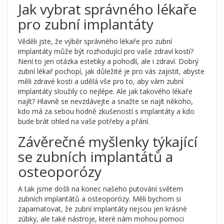
Jak vybrat správného lékaře
pro zubní implantáty
Věděli jste, že výběr správného lékaře pro zubní
implantáty může být rozhodující pro vaše zdraví kostí?
Není to jen otázka estetiky a pohodlí, ale i zdraví. Dobrý
zubní lékař pochopí, jak důležité je pro vás zajistit, abyste
měli zdravé kosti a udělá vše pro to, aby vám zubní
implantáty sloužily co nejlépe. Ale jak takového lékaře
najít? Hlavně se nevzdávejte a snažte se najít někoho,
kdo má za sebou hodně zkušeností s implantáty a kdo
bude brát ohled na vaše potřeby a přání.
Závěrečné myšlenky týkající
se zubních implantátů a
osteoporózy
A tak jsme došli na konec našeho putování světem
zubních implantátů a osteoporózy. Měli bychom si
zapamatovat, že zubní implantáty nejsou jen krásné
zúbky, ale také nástroje, které nám mohou pomoci