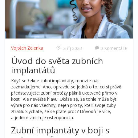
Vojtěch Zelenka
2 říj 2023
0 Komentáře
Úvod do světa zubních
implantátů
Když se řekne zubní implantáty, mnozí z nás
zazmatkujeme. Ano, opravdu se jedná o to, co si právě
představujete: zubní protézy pěkně ukotvené přímo v
kosti. Ale nevěšte hlavu! Ukáže se, že tohle může být
výhra pro nás všechny, nejen pro ty, kteří svoje zuby
ztratili. Slýcháte, že se ptáte proč? Důvodů je více,
a jedním z nich je osteoporóza.
Zubní implantáty v boji s