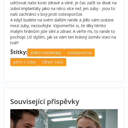
udržovat naše kosti zdravé a silné. Je čas začít se dívat na
zubní implantáty jako na něco více než jen zuby - jsou to
naši zachránci v boji proti osteoporóze.
A když budete na svém dalším rande a jídlo vám uvázne
mezi zuby, nezoufejte. Vzpomeňte si, že díky těmto
malým hrdinům jste silní a zdraví. A věřte mi, to rande to
pochopí. Už slyším, jak se vám ten krásný úsměv vrací na
tvář!
Štítky:
Zubní implantáty
osteoporóza
péče o zuby
zdraví zubů
Související příspěvky