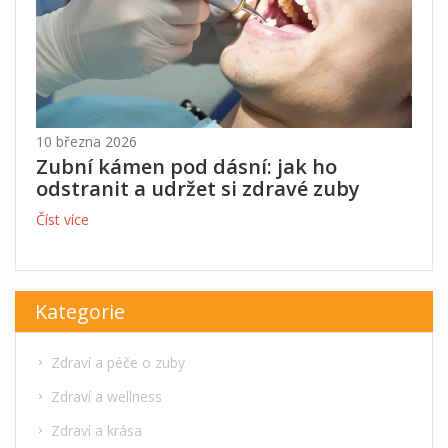
10 března 2026
Zubní kámen pod dásní: jak ho
odstranit a udržet si zdravé zuby
Číst více
Kategorie
Zdraví a péče o zuby
Zdraví a wellness
Zdraví a krása