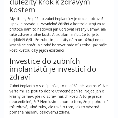
důležitý krok k zdravým
kostem
Myslíte si, že péče o zubní implantáty je docela otrava?
Opak je pravdou! Pravidelné čištění a kontrola stojí za to,
protože nám to nedovolí jen udržovat krásný úsměv, ale
také zdravé a silné kosti. A troufám si říct, že to je to
nejdůležitější - že zubní implantáty nám umožňují nejen
krásně se smát, ale také horovat radostí z toho, jak naše
kosti kvetou díky jejich existenci.
Investice do zubních
implantátů je investicí do
zdraví
Zubní implantáty stojí peníze, to není žádné tajemství. Ale
věřte mi, že jsou to dobře utracené peníze. Nejde jen o
krásný úsměv, jde i o zdraví našich kostí. A to je přece
neocenitelné, že? Nemluvím jenom o tom, že je pohodlné
mít zdravé, silné zuby, ale také o tom, jak to výrazně
pomáhá našemu celkovému zdraví.