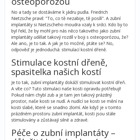
osteoporózou
No a tady se dostáváme k jádru pudla. Friedrich
Nietzsche pravil: "To, co tě nezabije, tě posílí". A zubní
implantáty si Nietzscheho moudra vzaly k srdci. Kdo by to
byl řekl, že by mohl pro nás něco takového jako zubní
implantáty udělat takový rozdíl v boji s osteoporózou, že?
Ale ano, je to tak. A jak je to možné, ptáte se? No,
odpověď je jednoduchá: stimulací kostní dřeně.
Stimulace kostní dřeně,
spasitelka našich kostí
Je to tak, zubní implantáty dokáží stimulovat kostní dřeň.
A víte co? Tuto stimulaci naše kosti opravdu potřebují!
Pokud nám chybí zub a je tam jen takový prázdný
prostor, naše kosti se nudí. A nudící se kosti se mění na
kosti slabé, které se snadno zlomí. Ale když je v tomto
prázdném prostoru zubní implantát, kosti jsou stále
stimulovány a zůstávají silné a zdravé.
Péče o zubní implantáty –