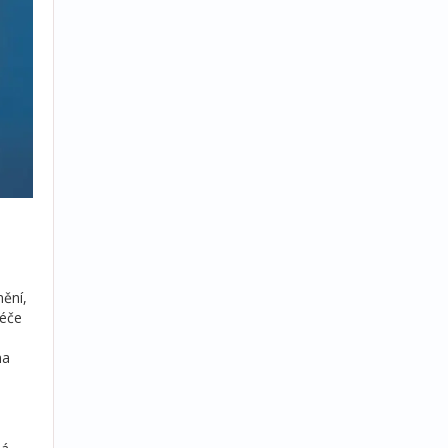
nění,
péče
na