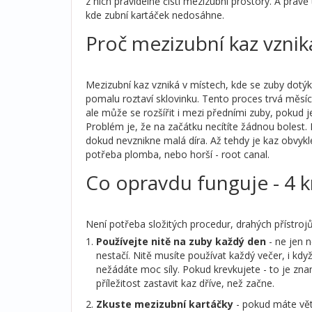
z nich pravidelně čistí mezizubní prostory. A právě
kde zubní kartáček nedosáhne.
Proč mezizubní kaz vzniká
Mezizubní kaz vzniká v místech, kde se zuby dotýka
pomalu roztaví sklovinku. Tento proces trvá měsíce
ale může se rozšířit i mezi předními zuby, pokud
Problém je, že na začátku necítíte žádnou bolest.
dokud nevznikne malá díra. Až tehdy je kaz obvykl
potřeba plomba, nebo horší - root canal.
Co opravdu funguje - 4 k
Není potřeba složitých procedur, drahých přístrojů 
Používejte nitě na zuby každý den
- ne jen n
nestačí. Nitě musíte používat každý večer, i kdy
nežádáte moc síly. Pokud krevkujete - to je zna
příležitost zastavit kaz dříve, než začne.
Zkuste mezizubní kartáčky
- pokud máte vět