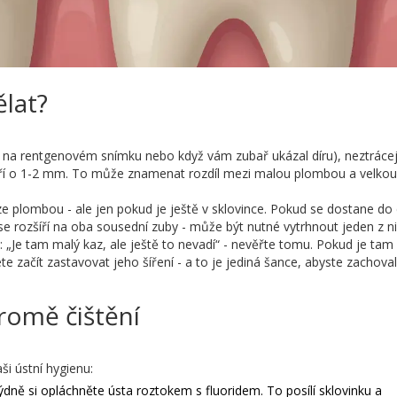
ělat?
 na rentgenovém snímku nebo když vám zubař ukázal díru), neztráce
íří o 1-2 mm. To může znamenat rozdíl mezi malou plombou a velkou
ze plombou - ale jen pokud je ještě v sklovince. Pokud se dostane do 
e rozšíří na oba sousední zuby - může být nutné vytrhnout jeden z ni
„Je tam malý kaz, ale ještě to nevadí“ - nevěřte tomu. Pokud je tam 
e začít zastavovat jeho šíření - a to je jediná šance, abyste zachoval
romě čištění
aši ústní hygienu:
týdně si opláchněte ústa roztokem s fluoridem. To posílí sklovinku a