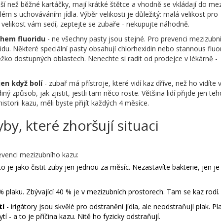
nší než běžné kartáčky, mají krátké štětce a vhodně se vkládají do me
m s uchováváním jídla. Výběr velikosti je důležitý: malá velikost pro
á velikost vám sedí, zeptejte se zubaře - nekupujte náhodně.
ahem fluoridu
- ne všechny pasty jsou stejné. Pro prevenci mezizubn
du. Některé speciální pasty obsahují chlorhexidin nebo stannous fluor
 těžko dostupných oblastech. Nenechte si radit od prodejce v lékárně -
en když bolí
- zubař má přístroje, které vidí kaz dříve, než ho vidíte v
způsob, jak zjistit, jestli tam něco roste. Většina lidí přijde jen teh
storii kazu, měli byste přijít každých 4 měsíce.
y, které zhoršují situaci
revenci mezizubního kazu:
to je jako čistit zuby jen jednou za měsíc. Nezastavíte bakterie, jen je
% plaku. Zbývající 40 % je v mezizubních prostorech. Tam se kaz rodí.
tí
- irigátory jsou skvělé pro odstranění jídla, ale neodstraňují plak. Pl
tí - a to je příčina kazu. Nitě ho fyzicky odstraňují.