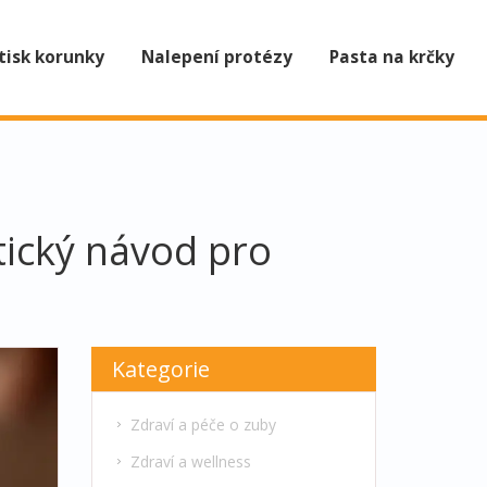
tisk korunky
Nalepení protézy
Pasta na krčky
ktický návod pro
Kategorie
Zdraví a péče o zuby
Zdraví a wellness