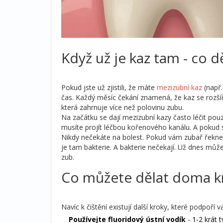
Když už je kaz tam - co d
Pokud jste už zjistili, že máte
mezizubní kaz
(např.
čas. Každý měsíc čekání znamená, že kaz se rozš
která zahrnuje více než polovinu zubu.
Na začátku se dají mezizubní kazy často léčit pou
musíte projít léčbou kořenového kanálu. A pokud s
Nikdy nečekáte na bolest. Pokud vám zubař řekne: 
je tam bakterie. A bakterie nečekají. Už dnes můžet
zub.
Co můžete dělat doma k
Navíc k čištění existují další kroky, které podpoří v
Používejte fluoridový ústní vodík
- 1-2 krát 