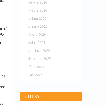
rách,
června 2026
května 2026
dubna 2026
března 2026
která
áry -
února 2026
ledna 2026
u,
prosince 2025
listopadu 2025
října 2025
září 2025
elně.
emně,
ŠTÍTKY
odu