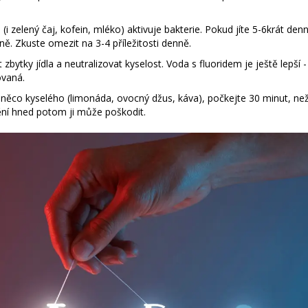
(i zelený čaj, kofein, mléko) aktivuje bakterie. Pokud jíte 5-6krát den
ě. Zkuste omezit na 3-4 příležitosti denně.
ytky jídla a neutralizovat kyselost. Voda s fluoridem je ještě lepší -
ovaná.
i něco kyselého (limonáda, ovocný džus, káva), počkejte 30 minut, než
tění hned potom ji může poškodit.