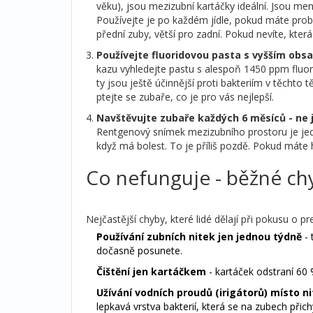
věku), jsou mezizubní kartáčky ideální. Jsou me
Používejte je po každém jídle, pokud máte problé
přední zuby, větší pro zadní. Pokud nevíte, kter
Používejte fluoridovou pasta s vyšším obs
kazu vyhledejte pastu s alespoň 1450 ppm fluori
ty jsou ještě účinnější proti bakteriím v těchto
ptejte se zubaře, co je pro vás nejlepší.
Navštěvujte zubaře každých 6 měsíců - ne j
Rentgenový snímek mezizubního prostoru je jediný 
když má bolest. To je příliš pozdě. Pokud máte hi
Co nefunguje - běžné chyb
Nejčastější chyby, které lidé dělají při pokusu o p
Používání zubních nitek jen jednou týdně
- 
dočasně posunete.
Čištění jen kartáčkem
- kartáček odstraní 60 
Užívání vodních proudů (irigátorů) místo ni
lepkavá vrstva bakterií, která se na zubech přichy