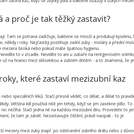
 tam začíná kaz, když se zbytky jídla a bakterie usazují v úzkych meze
 a proč je tak těžký zastavit?
jí. Tam se potrava zadržuje, bakterie se množí a produkují kyselinu, 
, někdy i roky. Nejčastěji postihuje zadní zuby - moláry a přední mol
 je mezera široká nebo pokud máte špatnou hygienu.
 Nevidíte to v zrcadle. Nevidíte to ani u zubaře na rentgenovém snímk
e už na hranici mezi sklovinkou a zubním dntěm - a to znamená, že je
roky, které zastaví mezizubní kaz
nebo speciálních léků. Stačí přesně vědět, co dělat, a dělat to pravid
ěkdy. Většina lidí používá nitě jen tehdy, když se jim zasekne jídlo. To
ž nic nečíhá. Stačí jedna nit na každou mezizubní díru. Provedete to j
mení, že tam je zánět. Nezastavujte čištění, právě naopak - to je
ší mezery mezi zuby (např. po odstranění zubního drátu nebo z dův