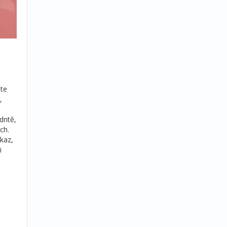
jte
,
dntě,
ch.
kaz,
i