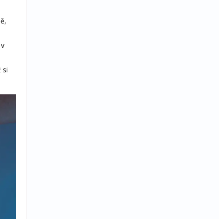
ně,
 v
 si