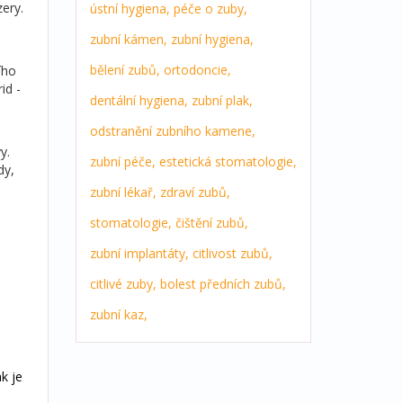
zery.
ústní hygiena,
péče o zuby,
zubní kámen,
zubní hygiena,
bělení zubů,
ortodoncie,
ího
id -
dentální hygiena,
zubní plak,
odstranění zubního kamene,
y.
zubní péče,
estetická stomatologie,
dy,
zubní lékař,
zdraví zubů,
stomatologie,
čištění zubů,
zubní implantáty,
citlivost zubů,
citlivé zuby,
bolest předních zubů,
zubní kaz,
ak je