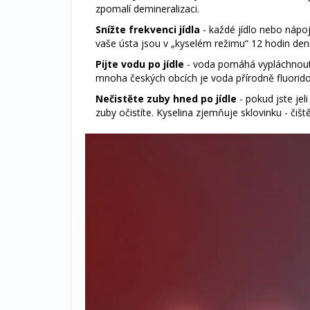
zpomalí demineralizaci.
Snížte frekvenci jídla
- každé jídlo nebo nápoj 
vaše ústa jsou v „kyselém režimu“ 12 hodin denn
Pijte vodu po jídle
- voda pomáhá vypláchnout zb
mnoha českých obcích je voda přírodně fluorid
Nečistěte zuby hned po jídle
- pokud jste jel
zuby očistíte. Kyselina zjemňuje sklovinku - čiš