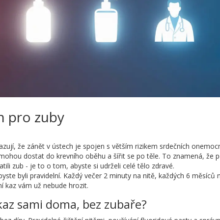
en pro zuby
zují, že zánět v ústech je spojen s větším rizikem srdečních onemoc
mohou dostat do krevního oběhu a šířit se po těle. To znamená, že 
li zub - je to o tom, abyste si udrželi celé tělo zdravé.
abyste byli pravidelní. Každý večer 2 minuty na nitě, každých 6 měsíců 
í kaz vám už nebude hrozit.
kaz sami doma, bez zubaře?