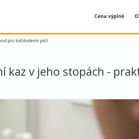
Cena výplně
O
ávod pro každodenní péči
ní kaz v jeho stopách - pra