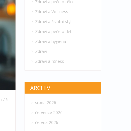
Zdraví a péče o tělo
Zdraví a Wellness
Zdraví a životní styl
Zdraví a péče o děti
Zdraví a hygiena
Zdraví
Zdraví a fitness
ARCHIV
ntáře
srpna 2026
července 2026
června 2026