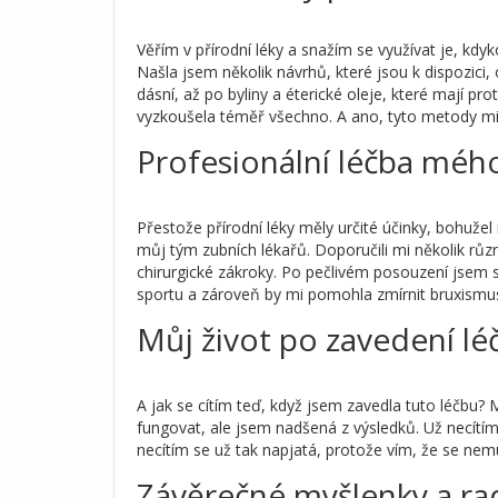
Věřím v přírodní léky a snažím se využívat je, kdyk
Našla jsem několik návrhů, které jsou k dispozici,
dásní, až po byliny a éterické oleje, které mají pr
vyzkoušela téměř všechno. A ano, tyto metody mi 
Profesionální léčba mé
Přestože přírodní léky měly určité účinky, bohuže
můj tým zubních lékařů. Doporučili mi několik růz
chirurgické zákroky. Po pečlivém posouzení jsem s
sportu a zároveň by mi pomohla zmírnit bruxismu
Můj život po zavedení lé
A jak se cítím teď, když jsem zavedla tuto léčbu? 
fungovat, ale jsem nadšená z výsledků. Už necítím 
necítím se už tak napjatá, protože vím, že se nem
Závěrečné myšlenky a ra