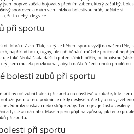
y jsem poprvé začala bojovat s předním zubem, který začal být boles
 vášnivý sportovec a mám velmi nízkou bolestivou práh, uděláte si
ila, že to nebyla legrace.
ů při sportu
elmi dobrá otázka. Tlak, který se během sportu vyvíjí na vašem těle, 
tech, například boxu, rugby, ale i při běhání, můžete pociťovat nepříj
istuje také široká škála dalších potenciálních příčin, od bruxismu (stisk
, který jsem musela prozkoumat, abych našla řešení tohoto problému.
é bolesti zubů při sportu
příčiny mé zubní bolesti při sportu na návštěvě u zubaře, kde jsem
 protože jsem o této podmínce nikdy neslyšela. Ale bylo mi vysvětleno
i nevědomky stiskávu nebo skřípe zuby. Tento jev je často zesílený
ní a fyzickou námahu. Musela jsem přijít na způsob, jak tento prob
ubů při sportu.
bolesti při sportu