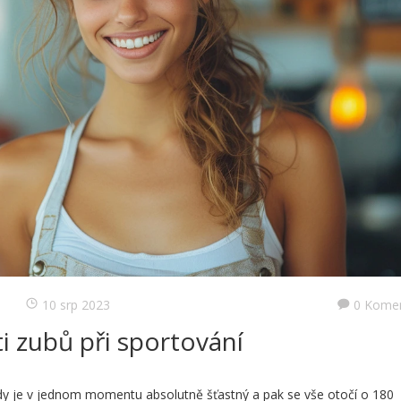
10 srp 2023
0 Kome
i zubů při sportování
dy je v jednom momentu absolutně šťastný a pak se vše otočí o 180