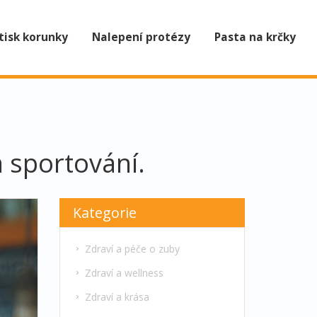
tisk korunky
Nalepení protézy
Pasta na krčky
 sportování.
Kategorie
Zdraví a péče o zuby
Zdraví a wellness
Zdraví a krása