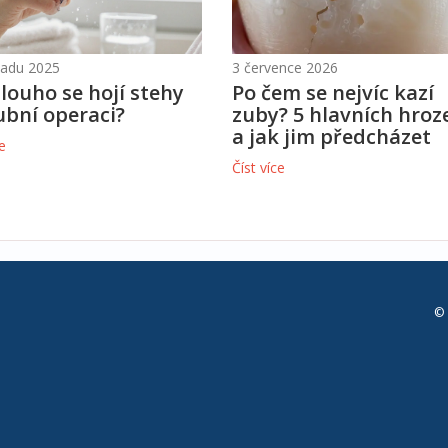
opadu 2025
3 července 2026
dlouho se hojí stehy
Po čem se nejvíc kazí
ubní operaci?
zuby? 5 hlavních hroz
a jak jim předcházet
ce
Číst více
© 