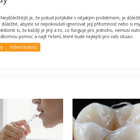
 Nejdůležitější je, že pokud potýkáte s nějakým problémem, je důleži
mi důležité, abyste se nepokoušeli ignorovat její přítomnost nebo si my
uvědomit si, že každý je jiný a to, co funguje pro jednoho, nemusí nut
dbornou pomoc a najít řešení, které bude nejlepší pro vaši situaci.
by
řešení bolesti