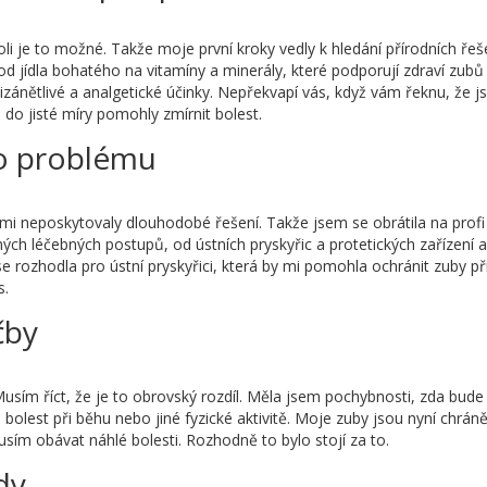
oli je to možné. Takže moje první kroky vedly k hledání přírodních řeše
 od jídla bohatého na vitamíny a minerály, které podporují zdraví zubů
otizánětlivé a analgetické účinky. Nepřekvapí vás, když vám řeknu, že 
do jisté míry pomohly zmírnit bolest.
ho problému
l mi neposkytovaly dlouhodobé řešení. Takže jsem se obrátila na profi
ných léčebných postupů, od ústních pryskyřic a protetických zařízení 
e rozhodla pro ústní pryskyřici, která by mi pomohla ochránit zuby př
s.
čby
Musím říct, že je to obrovský rozdíl. Měla jsem pochybnosti, zda bude
bolest při běhu nebo jiné fyzické aktivitě. Moje zuby jsou nyní chrán
usím obávat náhlé bolesti. Rozhodně to bylo stojí za to.
dy