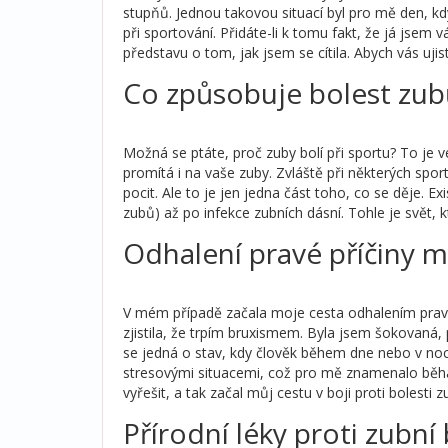
stupňů. Jednou takovou situací byl pro mě den, kd
při sportování. Přidáte-li k tomu fakt, že já jsem
představu o tom, jak jsem se cítila. Abych vás ujist
Co způsobuje bolest zub
Možná se ptáte, proč zuby bolí při sportu? To je v
promítá i na vaše zuby. Zvláště při některých spor
pocit. Ale to je jen jedna část toho, co se děje. Ex
zubů) až po infekce zubních dásní. Tohle je svět
Odhalení pravé příčiny m
V mém případě začala moje cesta odhalením pravé 
zjistila, že trpím bruxismem. Byla jsem šokovaná,
se jedná o stav, kdy člověk během dne nebo v noc
stresovými situacemi, což pro mě znamenalo běhá
vyřešit, a tak začal můj cestu v boji proti bolesti z
Přírodní léky proti zubní 