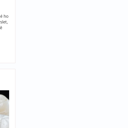
té ho
slet,
ně