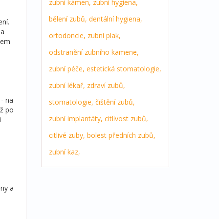
zubní kámen,
zubní hygiena,
bělení zubů,
dentální hygiena,
ní.
 a
ortodoncie,
zubní plak,
jsem
odstranění zubního kamene,
zubní péče,
estetická stomatologie,
zubní lékař,
zdraví zubů,
 - na
stomatologie,
čištění zubů,
až po
zubní implantáty,
citlivost zubů,
i
citlivé zuby,
bolest předních zubů,
zubní kaz,
ěny a