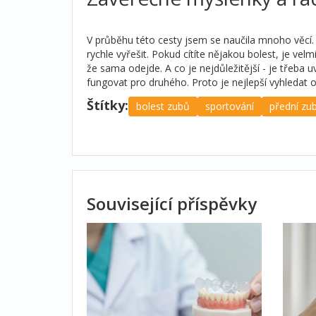
V průběhu této cesty jsem se naučila mnoho věcí.
rychle vyřešit. Pokud cítíte nějakou bolest, je vel
že sama odejde. A co je nejdůležitější - je třeba 
fungovat pro druhého. Proto je nejlepší vyhledat o
Štítky:
bolest zubů
sportování
přední zu
Související příspěvky