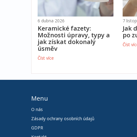
6 dubna 2026
7 list
Keramické fazety:
Jak 
Možnosti úpravy, typy a
po z
jak získat dokonalý
Číst ví
úsměv
Číst více
Menu
O nás
Zásady ochrany osobních údajů
GDPR
Kontakt