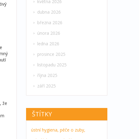
května 2026
tivý
dubna 2026
března 2026
února 2026
ledna 2026
se
emný
prosince 2025
nutí
listopadu 2025
října 2025
září 2025
, že
ŠTÍTKY
lém
ústní hygiena,
péče o zuby,