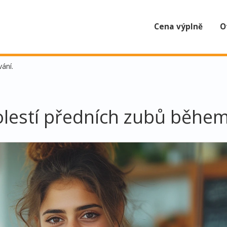
Cena výplně
O
ání.
olestí předních zubů během