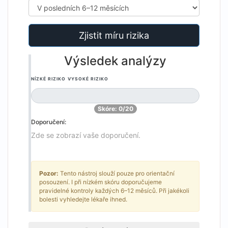
Zjistit míru rizika
Výsledek analýzy
NÍZKÉ RIZIKO
VYSOKÉ RIZIKO
Skóre: 0/20
Doporučení:
Zde se zobrazí vaše doporučení.
Pozor:
Tento nástroj slouží pouze pro orientační
posouzení. I při nízkém skóru doporučujeme
pravidelné kontroly každých 6–12 měsíců. Při jakékoli
bolesti vyhledejte lékaře ihned.