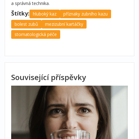
a správná technika.
Štítky:
hluboký kaz
příznaky zubního kazu
bolest zubů
mezizubní kartáčky
stomatologická péče
Související příspěvky