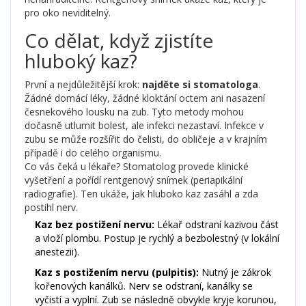
pro oko neviditelný.
Co dělat, když zjistíte
hluboký kaz?
První a nejdůležitější krok:
najděte si stomatologa
.
Žádné domácí léky, žádné kloktání octem ani nasazení
česnekového lousku na zub. Tyto metody mohou
dočasně utlumit bolest, ale infekci nezastaví. Infekce v
zubu se může rozšířit do čelisti, do obličeje a v krajním
případě i do celého organismu.
Co vás čeká u lékaře? Stomatolog provede klinické
vyšetření a pořídí rentgenový snímek (periapikální
radiografie). Ten ukáže, jak hluboko kaz zasáhl a zda
postihl nerv.
Kaz bez postižení nervu:
Lékař odstraní kazivou část
a vloží plombu. Postup je rychlý a bezbolestný (v lokální
anestezii).
Kaz s postižením nervu (pulpitis):
Nutný je zákrok
kořenových kanálků. Nerv se odstraní, kanálky se
vyčistí a vyplní. Zub se následně obvykle kryje korunou,