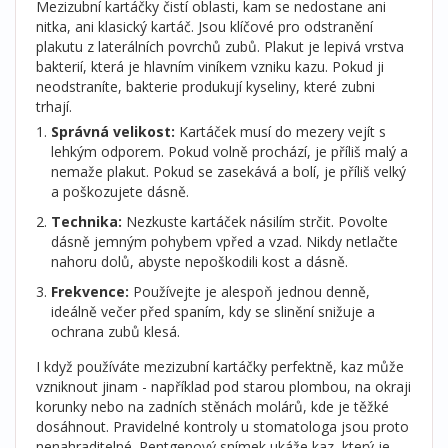
Mezizubní kartáčky čistí oblasti, kam se nedostane ani
nitka, ani klasický kartáč. Jsou klíčové pro odstranění
plakutu z laterálních povrchů zubů. Plakut je lepivá vrstva
bakterií, která je hlavním viníkem vzniku kazu. Pokud ji
neodstraníte, bakterie produkují kyseliny, které zubni
trhají.
Správná velikost:
Kartáček musí do mezery vejít s
lehkým odporem. Pokud volně prochází, je příliš malý a
nemaže plakut. Pokud se zasekává a bolí, je příliš velký
a poškozujete dásně.
Technika:
Nezkuste kartáček násilím strčit. Povolte
dásně jemným pohybem vpřed a vzad. Nikdy netlačte
nahoru dolů, abyste nepoškodili kost a dásně.
Frekvence:
Používejte je alespoň jednou denně,
ideálně večer před spaním, kdy se slinění snižuje a
ochrana zubů klesá.
I když používáte mezizubní kartáčky perfektně, kaz může
vzniknout jinam - například pod starou plombou, na okraji
korunky nebo na zadních stěnách molárů, kde je těžké
dosáhnout. Pravidelné kontroly u stomatologa jsou proto
nenahraditelné. Rentgenový snímek ukáže kaz, který je