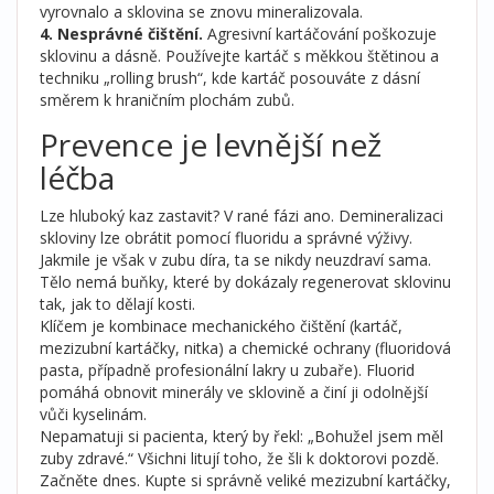
vyrovnalo a sklovina se znovu mineralizovala.
4. Nesprávné čištění.
Agresivní kartáčování poškozuje
sklovinu a dásně. Používejte kartáč s měkkou štětinou a
techniku „rolling brush“, kde kartáč posouváte z dásní
směrem k hraničním plochám zubů.
Prevence je levnější než
léčba
Lze hluboký kaz zastavit? V rané fázi ano. Demineralizaci
skloviny lze obrátit pomocí fluoridu a správné výživy.
Jakmile je však v zubu díra, ta se nikdy neuzdraví sama.
Tělo nemá buňky, které by dokázaly regenerovat sklovinu
tak, jak to dělají kosti.
Klíčem je kombinace mechanického čištění (kartáč,
mezizubní kartáčky, nitka) a chemické ochrany (fluoridová
pasta, případně profesionální lakry u zubaře). Fluorid
pomáhá obnovit minerály ve sklovině a činí ji odolnější
vůči kyselinám.
Nepamatuji si pacienta, který by řekl: „Bohužel jsem měl
zuby zdravé.“ Všichni litují toho, že šli k doktorovi pozdě.
Začněte dnes. Kupte si správně veliké mezizubní kartáčky,