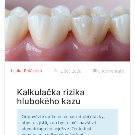
Lenka Poláková
2 čec 2026
0 Komentáře
Kalkulačka rizika
hlubokého kazu
Odpovězte upřímně na následující otázky,
abyste zjistili, zda byste měli navštívit
stomatologa co nejdříve. Tento test
nenahrazuje odborné vyšetření.