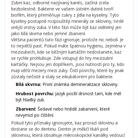
Zubní kaz, odborně nazývaný kariés, začíná zcela
bezbolestně. Bakterie ve vašem ústním dutině tvoří
biofilm, který přeměňuje cukry z jídla na kyseliny. Tyto
kyseliny postupně rozpouštějí minerály ze skloviny, tvrdé
vnější vrstvy zuba. V této fázi může být kaz viditelný jen
jako bílá skvrna nebo jemné zbarvení.
Většina pacientů tuto fázi ignoruje, protože nic nebolí. Je
to největší past. Pokud máte špatnou hygienu, zejména v
mezizubech, kde se běžným kartáčím nedostanete, kaz
se rychle prohlubuje. Zde vstupují do hry mezizubní
kartáčky. Nejsou jen doplňkem, jsou nutností pro ty, kdo
mají větší mezery mezi zuby. Čistí povrchy, které by jinak
zůstaly nečisté a staly se inkubátorem pro bakterie.
Bílá skvrna:
První známka demineralizace skloviny.
Hrubost povrchu:
Jazyk pocítí drsnost tam, kde měl
být hladký zub.
Zbarvení:
Šedavé nebo hnědé zabarvení, které
nevymizí po čištění.
Pokud tyto příznaky ignorujete, kaz prorazí sklovinu a
dostane se do dentinu. Dentin je měkčí tkáň pod
sklovinou, která obsahuje mikroskopické kanálky vedoucí