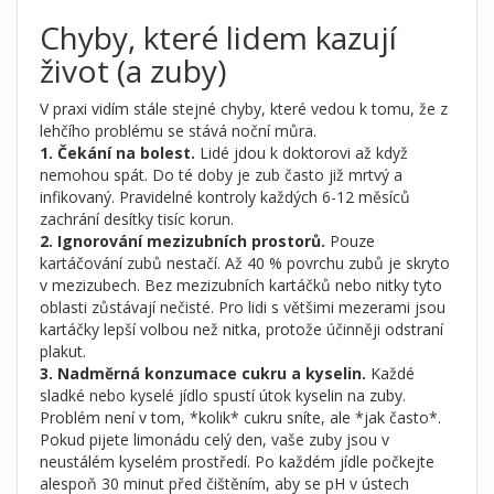
Chyby, které lidem kazují
život (a zuby)
V praxi vidím stále stejné chyby, které vedou k tomu, že z
lehčího problému se stává noční můra.
1. Čekání na bolest.
Lidé jdou k doktorovi až když
nemohou spát. Do té doby je zub často již mrtvý a
infikovaný. Pravidelné kontroly každých 6-12 měsíců
zachrání desítky tisíc korun.
2. Ignorování mezizubních prostorů.
Pouze
kartáčování zubů nestačí. Až 40 % povrchu zubů je skryto
v mezizubech. Bez mezizubních kartáčků nebo nitky tyto
oblasti zůstávají nečisté. Pro lidi s většimi mezerami jsou
kartáčky lepší volbou než nitka, protože účinněji odstraní
plakut.
3. Nadměrná konzumace cukru a kyselin.
Každé
sladké nebo kyselé jídlo spustí útok kyselin na zuby.
Problém není v tom, *kolik* cukru sníte, ale *jak často*.
Pokud pijete limonádu celý den, vaše zuby jsou v
neustálém kyselém prostředí. Po každém jídle počkejte
alespoň 30 minut před čištěním, aby se pH v ústech