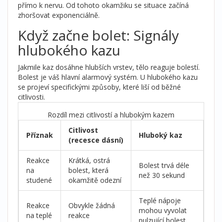
přímo k nervu. Od tohoto okamžiku se situace začíná
zhoršovat exponenciálně.
Když začne bolet: Signály
hlubokého kazu
Jakmile kaz dosáhne hlubších vrstev, tělo reaguje bolestí.
Bolest je váš hlavní alarmový systém. U hlubokého kazu
se projeví specifickými způsoby, které liší od běžné
citlivosti.
Rozdíl mezi citlivostí a hlubokým kazem
Citlivost
Příznak
Hluboký kaz
(recesce dásní)
Reakce
Krátká, ostrá
Bolest trvá déle
na
bolest, která
než 30 sekund
studené
okamžitě odezní
Teplé nápoje
Reakce
Obvykle žádná
mohou vyvolat
na teplé
reakce
pulzující bolest