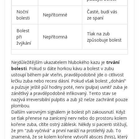
Noční
Časté, budí vás
Nepřítomné
bolesti
ze spaní
Bolest
Tlak na zub
při
Nepřítomná
způsobuje bolest
žvýkání
Nejdůležitějším ukazatelem hlubokého kazu je
trvání
bolesti
. Pokud si dáte horkou kávu a bolest v zubu
ustoupí během pár vteřin, pravděpodobně jde o citlivost
krčku zuba nebo recesi dásní. Pokud však bolest „dohání“
a pulzuje ještě půl hodiny poté, nerv (pulpa) uvnitř zuba je
zánětlivý a pravděpodobně infikovaný. Tento stav se
nazývá irreversibilní pulpitis a zub již nelze zachránit pouze
plombou.
Dalším varovným signálem je bolest při zakousnutí. Když
se tlak přenese na zanícený nerv nebo do prostoru kolem
kořene zuba, cítíte ostrý záblesk. Někdy si pacienti stěžují,
že jim "zub vyčnívá" a první naráží na protilehlý zub. To
znamená, že se kolem kořene vytvořil absces (hnis), který