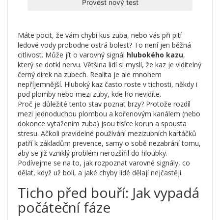
Provést nový test
Máte pocit, že vám chybí kus zuba, nebo vás při pití
ledové vody probodne ostrá bolest? To není jen běžná
citlivost. Může jít o varovný signál
hlubokého kazu
,
který se dotkl nervu. Většina lidí si myslí, že kaz je viditelný
černý dírek na zubech. Realita je ale mnohem
nepříjemnější. Hluboký kaz často roste v tichosti, někdy i
pod plomby nebo mezi zuby, kde ho nevidíte.
Proč je důležité tento stav poznat brzy? Protože rozdíl
mezi jednoduchou plombou a kořenovým kanálem (nebo
dokonce vytažením zuba) jsou tisíce korun a spousta
stresu. Ačkoli pravidelné používání
mezizubních kartáčků
patří k základům prevence, samy o sobě nezabrání tomu,
aby se již vzniklý problém nerozšířil do hloubky.
Podívejme se na to, jak rozpoznat varovné signály, co
dělat, když už bolí, a jaké chyby lidé dělají nejčastěji.
Ticho před bouří: Jak vypadá
počáteční fáze