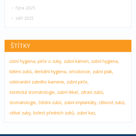
října 2025
září 2025
ŠTÍTKY
ústní hygiena,
péče o zuby,
zubní kámen,
zubní hygiena,
bělení zubů,
dentální hygiena,
ortodoncie,
zubní plak,
odstranění zubního kamene,
zubní péče,
estetická stomatologie,
zubní lékař,
zdraví zubů,
stomatologie,
čištění zubů,
zubní implantáty,
citlivost zubů,
citlivé zuby,
bolest předních zubů,
zubní kaz,