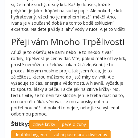
si, že máte suchý, drsný krk. Každý doušek, každé
polykání je jako drápání na suchý papír. Ale pokud je krk
hydratovaný, všechno je mnohem hezčí, měkčí. Ano,
Ivana je v současné době na tomto bodě exkluzivní
expertka. Najdete ji vždy s lahví vody v ruce. A je to vidět!
Přeji vám Mnoho Trpělivosti
Ať už je to ošetřujete sami nebo je to někdo z vaší
rodiny, trpělivost je cenný dar. Víte, pokud máte citlivý krk,
prostě nemůžete očekávat okamžitá zlepšení. Je to
proces, kterým musíme projít. Jak jsem řekla, je to
záležitost, kterou můžeme do jisté míry ovlivnit. Ale
vyžaduje to čas, energii a vědomosti. A hlavně, vyžaduje
to spoustu lásky a péče. Takže jak na citlivé krčky? No,
teď už víte, že to není tak složité. Jen je třeba dbát na to,
co nám tělo říká, věnovat se mu a poskytnut mu
potřebnou péči. A pokud to nejde, nebojte se vyhledat
odbornou pomoc.
Štítky:
citlivé krčky
péče o zuby
dentální hygiena
zubní paste pro citlivé zuby