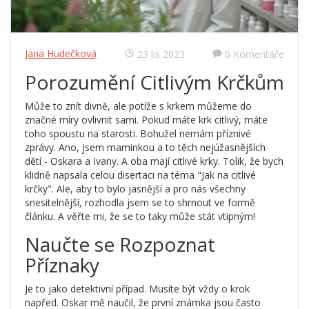
Jana Hudečková
23 lis 2023
0 Komentáře
Porozumění Citlivým Krčkům
Může to znít divně, ale potíže s krkem můžeme do
značné míry ovlivnit sami. Pokud máte krk citlivý, máte
toho spoustu na starosti. Bohužel nemám příznivé
zprávy. Ano, jsem maminkou a to těch nejúžasnějších
dětí - Oskara a Ivany. A oba mají citlivé krky. Tolik, že bych
klidně napsala celou disertaci na téma "Jak na citlivé
krčky". Ale, aby to bylo jasnější a pro nás všechny
snesitelnější, rozhodla jsem se to shrnout ve formě
článku. A věřte mi, že se to taky může stát vtipným!
Naučte se Rozpoznat
Příznaky
Je to jako detektivní případ. Musíte být vždy o krok
napřed. Oskar mě naučil, že první známka jsou často