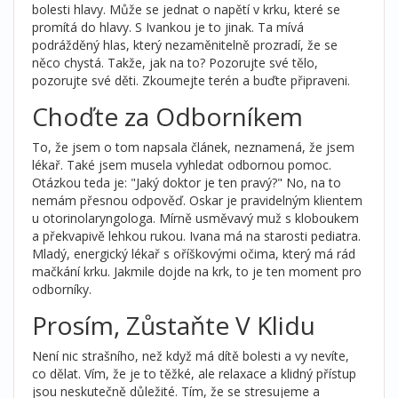
bolesti hlavy. Může se jednat o napětí v krku, které se
promítá do hlavy. S Ivankou je to jinak. Ta mívá
podrážděný hlas, který nezaměnitelně prozradí, že se
něco chystá. Takže, jak na to? Pozorujte své tělo,
pozorujte své děti. Zkoumejte terén a buďte připraveni.
Choďte za Odborníkem
To, že jsem o tom napsala článek, neznamená, že jsem
lékař. Také jsem musela vyhledat odbornou pomoc.
Otázkou teda je: "Jaký doktor je ten pravý?" No, na to
nemám přesnou odpověď. Oskar je pravidelným klientem
u otorinolaryngologa. Mírně usměvavý muž s kloboukem
a překvapivě lehkou rukou. Ivana má na starosti pediatra.
Mladý, energický lékař s oříškovými očima, který má rád
mačkání krku. Jakmile dojde na krk, to je ten moment pro
odborníky.
Prosím, Zůstaňte V Klidu
Není nic strašního, než když má dítě bolesti a vy nevíte,
co dělat. Vím, že je to těžké, ale relaxace a klidný přístup
jsou neskutečně důležité. Tím, že se stresujeme a