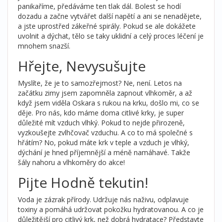
panikaříme, předáváme ten tlak dál. Bolest se hodí
dozadu a začne vytvářet další napětí a ani se nenadějete,
a jste uprostřed zákeřné spirály. Pokud se ale dokážete
uvolnit a dýchat, tělo se taky uklidní a celý proces léčení je
mnohem snazší.
Hřejte, Nevysušujte
Myslíte, že je to samozřejmost? Ne, není. Letos na
začátku zimy jsem zapomněla zapnout vlhkoměr, a až
když jsem viděla Oskara s rukou na krku, došlo mi, co se
děje. Pro nás, kdo máme doma citlivé krky, je super
důležité mít vzduch vlhký. Pokud to nejde přirozeně,
vyzkoušejte zvlhčovač vzduchu. A co to má společné s
hřátím? No, pokud máte krk v teple a vzduch je vlhký,
dýchání je hned příjemnější a méně namáhavé. Takže
šály nahoru a vlhkoměry do akce!
Pijte Hodně tekutin!
Voda je zázrak přírody. Udržuje nás naživu, odplavuje
toxiny a pomáhá udržovat pokožku hydratovanou. A co je
důležitější pro citlivý krk, než dobrá hydratace? Představte