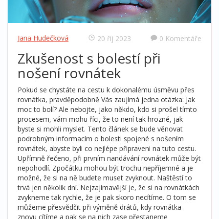
Jana Hudečková
20 říj 2023
0 Komentáře
Zkušenost s bolestí při
nošení rovnátek
Pokud se chystáte na cestu k dokonalému úsměvu přes
rovnátka, pravděpodobně Vás zaujímá jedna otázka: Jak
moc to bolí? Ale nebojte, jako někdo, kdo si prošel tímto
procesem, vám mohu říci, že to není tak hrozné, jak
byste si mohli myslet. Tento článek se bude věnovat
podrobným informacím o bolesti spojené s nošením
rovnátek, abyste byli co nejlépe připraveni na tuto cestu.
Upřímně řečeno, při prvním nandávání rovnátek může být
nepohodlí. Zpočátku mohou být trochu nepříjemné a je
možné, že si na ně budete muset zvyknout. Naštěstí to
trvá jen několik dní. Nejzajímavější je, že si na rovnátkách
zvykneme tak rychle, že je pak skoro necítíme. O tom se
můžeme přesvědčit při výměně drátů, kdy rovnátka
znovu cítíme a pak se na nich zase přestaneme