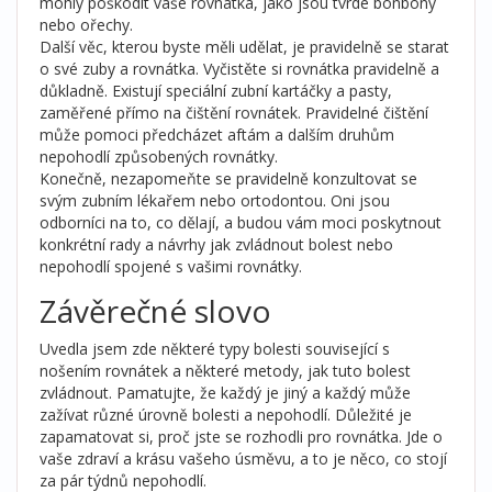
mohly poškodit vaše rovnátka, jako jsou tvrdé bonbony
nebo ořechy.
Další věc, kterou byste měli udělat, je pravidelně se starat
o své zuby a rovnátka. Vyčistěte si rovnátka pravidelně a
důkladně. Existují speciální zubní kartáčky a pasty,
zaměřené přímo na čištění rovnátek. Pravidelné čištění
může pomoci předcházet aftám a dalším druhům
nepohodlí způsobených rovnátky.
Konečně, nezapomeňte se pravidelně konzultovat se
svým zubním lékařem nebo ortodontou. Oni jsou
odborníci na to, co dělají, a budou vám moci poskytnout
konkrétní rady a návrhy jak zvládnout bolest nebo
nepohodlí spojené s vašimi rovnátky.
Závěrečné slovo
Uvedla jsem zde některé typy bolesti související s
nošením rovnátek a některé metody, jak tuto bolest
zvládnout. Pamatujte, že každý je jiný a každý může
zažívat různé úrovně bolesti a nepohodlí. Důležité je
zapamatovat si, proč jste se rozhodli pro rovnátka. Jde o
vaše zdraví a krásu vašeho úsměvu, a to je něco, co stojí
za pár týdnů nepohodlí.