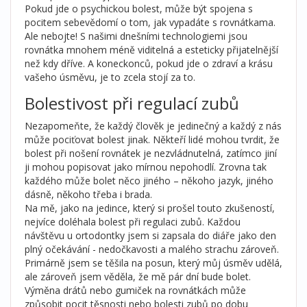
Pokud jde o psychickou bolest, může být spojena s
pocitem sebevědomí o tom, jak vypadáte s rovnátkama.
Ale nebojte! S našimi dnešními technologiemi jsou
rovnátka mnohem méně viditelná a esteticky přijatelnější
než kdy dříve. A koneckonců, pokud jde o zdraví a krásu
vašeho úsměvu, je to zcela stojí za to.
Bolestivost při regulací zubů
Nezapomeňte, že každý člověk je jedinečný a každý z nás
může pociťovat bolest jinak. Někteří lidé mohou tvrdit, že
bolest při nošení rovnátek je nezvládnutelná, zatímco jiní
ji mohou popisovat jako mírnou nepohodlí. Zrovna tak
každého může bolet něco jiného – někoho jazyk, jiného
dásně, někoho třeba i brada.
Na mě, jako na jedince, který si prošel touto zkušeností,
nejvíce doléhala bolest při regulaci zubů. Každou
návštěvu u ortodontky jsem si zapsala do diáře jako den
plný očekávání - nedočkavosti a malého strachu zároveň.
Primárně jsem se těšila na posun, který můj úsměv udělá,
ale zároveň jsem věděla, že mě pár dní bude bolet.
Výměna drátů nebo gumiček na rovnátkách může
způsobit pocit těsnosti nebo bolesti zubů po dobu