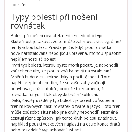
soustředit.
Typy bolesti při nošení
rovnátek
Bolest při nošení rovnátek není jen jednoho typu.
Skutečnost je taková, že to může zahrnovat více typů než
jen fyzickou bolest. Pravda je, že, když jsou rovnátka
nově nainstalovaná nebo jsou upravena, mohou způsobit
nepříjemnosti až bolesti.
První typ bolesti, kterou byste mohli pocítit, je nepohodlí
způsobené tím, že jsou rovnátka nově nainstalovaná.
Možná budete cítit mírné tlaky a pocit těsnosti. Toto
napětí je způsobeno tím, že se vaše zuby začínají
pohybovat, což je dobře, protože to znamená, že
rovnátka fungují. Tlak obvykle trvá několik dní.
Další, častěji uváděný typ bolesti, je bolest způsobená
třením kovových částí rovnátek o tváře a jazyk. Toto tření
může způsobit aftu nebo jiné druhy nepohodlí. Nicméně
existují různé způsoby, jak tento druh bolesti zvládnout,
například použití voskových náplastí na ostré konce drátů
nebo pravidelné vyplachování úst solí.