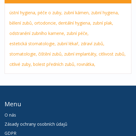
ústní hygiena,
péče o zuby,
zubní kámen,
zubní hygiena,
bělení zubů,
ortodoncie,
dentální hygiena,
zubní plak,
odstranění zubního kamene,
zubní péče,
estetická stomatologie,
zubní lékař,
zdraví zubů,
stomatologie,
čištění zubů,
zubní implantáty,
citlivost zubů,
citlivé zuby,
bolest předních zubů,
rovnátka,
Menu
O nás
Zásady ochrany osobních údajů
GDPR