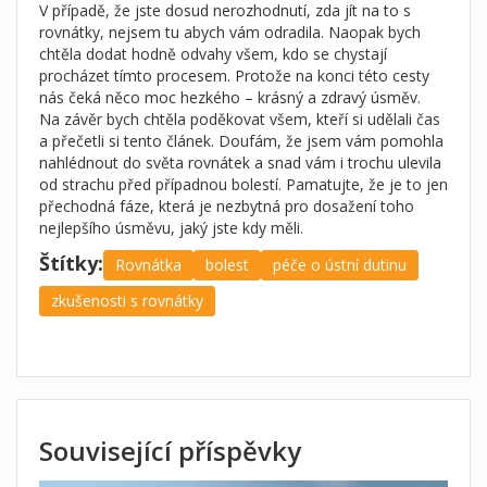
V případě, že jste dosud nerozhodnutí, zda jít na to s
rovnátky, nejsem tu abych vám odradila. Naopak bych
chtěla dodat hodně odvahy všem, kdo se chystají
procházet tímto procesem. Protože na konci této cesty
nás čeká něco moc hezkého – krásný a zdravý úsměv.
Na závěr bych chtěla poděkovat všem, kteří si udělali čas
a přečetli si tento článek. Doufám, že jsem vám pomohla
nahlédnout do světa rovnátek a snad vám i trochu ulevila
od strachu před případnou bolestí. Pamatujte, že je to jen
přechodná fáze, která je nezbytná pro dosažení toho
nejlepšího úsměvu, jaký jste kdy měli.
Štítky:
Rovnátka
bolest
péče o ústní dutinu
zkušenosti s rovnátky
Související příspěvky