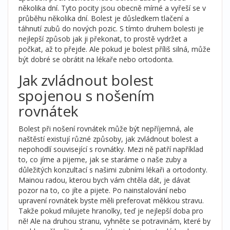
několika dní. Tyto pocity jsou obecně mírné a vyřeší se v
průběhu několika dní. Bolest je důsledkem tlačení a
táhnutí zubů do nových pozic. S tímto druhem bolesti je
nejlepší způsob jak ji překonat, to prostě vydržet a
počkat, až to přejde. Ale pokud je bolest příliš silná, může
být dobré se obrátit na lékaře nebo ortodonta.
Jak zvládnout bolest
spojenou s nošením
rovnátek
Bolest při nošení rovnátek může být nepříjemná, ale
naštěstí existují různé způsoby, jak zvládnout bolest a
nepohodlí související s rovnátky. Mezi ně patří například
to, co jíme a pijeme, jak se staráme o naše zuby a
důležitých konzultací s našimi zubními lékaři a ortodonty.
Mainou radou, kterou bych vám chtěla dát, je dávat
pozor na to, co jíte a pijete. Po nainstalování nebo
upravení rovnátek byste měli preferovat měkkou stravu.
Takže pokud milujete hranolky, teď je nejlepší doba pro
ně! Ale na druhou stranu, vyhněte se potravinám, které by