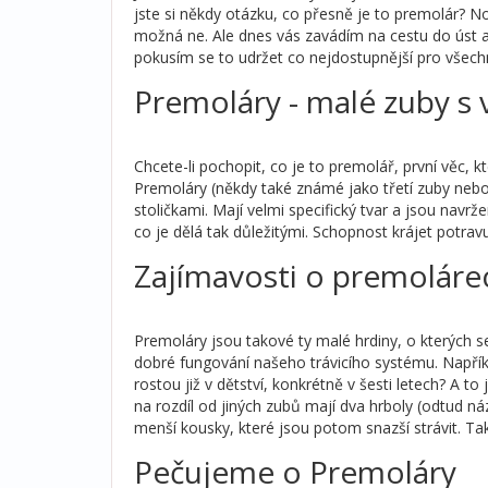
jste si někdy otázku, co přesně je to premolár? No
možná ne. Ale dnes vás zavádím na cestu do úst a
pokusím se to udržet co nejdostupnější pro všech
Premoláry - malé zuby s v
Chcete-li pochopit, co je to premolář, první věc, 
Premoláry (někdy také známé jako třetí zuby nebo 
stoličkami. Mají velmi specifický tvar a jsou navrž
co je dělá tak důležitými. Schopnost krájet potravu 
Zajímavosti o premoláre
Premoláry jsou takové ty malé hrdiny, o kterých se
dobré fungování našeho trávicího systému. Napříkl
rostou již v dětství, konkrétně v šesti letech? A to
na rozdíl od jiných zubů mají dva hrboly (odtud náz
menší kousky, které jsou potom snazší strávit. T
Pečujeme o Premoláry