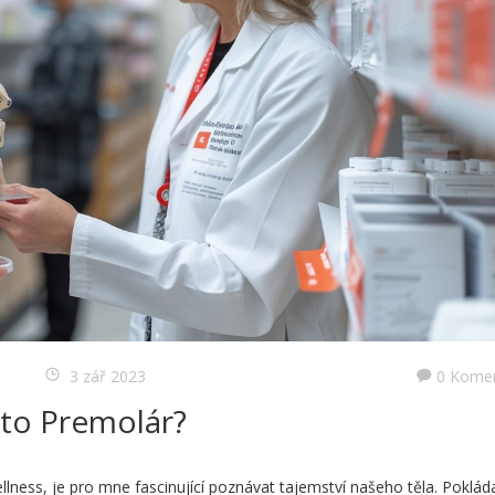
3 zář 2023
0 Kome
to Premolár?
ness, je pro mne fascinující poznávat tajemství našeho těla. Pokláda