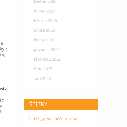
května 2026
dubna 2026
března 2026
února 2026
ledna 2026
ně.
áky a
prosince 2025
 to,
listopadu 2025
října 2025
září 2025
aví a
 že
ŠTÍTKY
na
!
ústní hygiena,
péče o zuby,