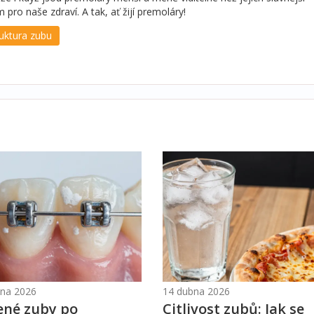
pro naše zdraví. A tak, ať žijí premoláry!
ruktura zubu
vna 2026
14 dubna 2026
ené zuby po
Citlivost zubů: Jak se