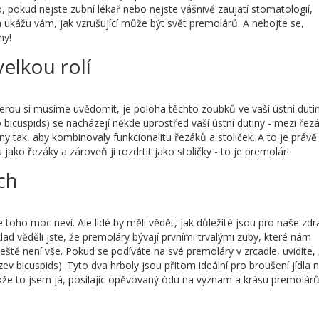
, pokud nejste zubní lékař nebo nejste vášnivě zaujatí stomatologií,
 ukážu vám, jak vzrušující může být svět premolárů. A nebojte se,
ny!
elkou rolí
kterou si musíme uvědomit, je poloha těchto zoubků ve vaší ústní duti
bicuspids) se nacházejí někde uprostřed vaší ústní dutiny - mezi řez
eny tak, aby kombinovaly funkcionalitu řezáků a stoliček. A to je právě
jako řezáky a zároveň ji rozdrtit jako stoličky - to je premolár!
ch
 toho moc neví. Ale lidé by měli vědět, jak důležité jsou pro naše zdr
ad věděli jste, že premoláry bývají prvními trvalými zuby, které nám
 ještě není vše. Pokud se podíváte na své premoláry v zrcadle, uvidíte,
ev bicuspids). Tyto dva hrboly jsou přitom ideální pro broušení jídla 
akže to jsem já, posílajíc opěvovaný ódu na význam a krásu premolárů