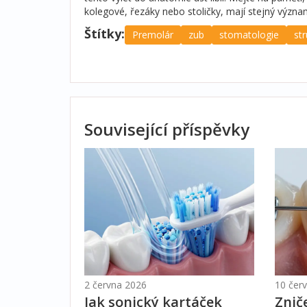
kolegové, řezáky nebo stoličky, mají stejný význam 
Štítky:
Premolár
zub
stomatologie
st
Související příspěvky
2 června 2026
10 čer
Jak sonický kartáček
Znič