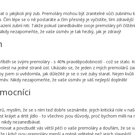
at o jakýkoli jiný zub. Premoláry mohou být zranitelné vůči zubnímu 
 Čím lépe se o ně postaráte a čím přesněji je vyčistíte, tím zdravější
azení zubní niti. Takže pokud zanedbáváte svoje premoláry při čištěn
Nikdy nezapomeňte, že vaše úsměv je tak hezký, jak je zdravý!
m
 příběh se svými premoláry - s 40% pravděpodobností - což se stalo. 
bolest na jedné straně úst. Ukázalo se, že jeden z mých premolárů za
y jsem si uvědomila, jak důležité je se o své zuby starat. Nejen kvůli
 úsměv. Nikdy nezapomeňte, že vaše úsměv je váš nejlepší doplněk!
omocníci
árů, myslím, že se s ním teď dobře seznámíte. Jejich kritická role v na
nost krájet a drtit jídlo - to všechno jsou důvody, proč bychom měli na
e nikdy nezanedbávat.
movat a povzbudit vás větší péči o vaše premoláry a doufám, že se 
 že i když jsou premoláry menší a méně viditelné než jejich slavnější