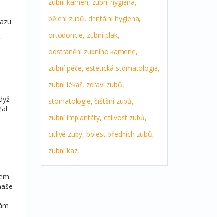
zubní kámen,
zubní hygiena,
bělení zubů,
dentální hygiena,
kazu
ortodoncie,
zubní plak,
í
odstranění zubního kamene,
zubní péče,
estetická stomatologie,
zubní lékař,
zdraví zubů,
Když
stomatologie,
čištění zubů,
čal
zubní implantáty,
citlivost zubů,
citlivé zuby,
bolest předních zubů,
zubní kaz,
šem
 naše
vám