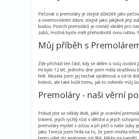
Pečovat o premoláry je stejně důležité jako pečov
a onemocněním dásní, stejně jako jakýkoli jiný zub.
budou. Povrch premolárů je rovněž ideální pro nas
zubů, možná byste měli přehodnotit svou rutinu. 
Můj příběh s Premoláre
Zde přichází ten část, kdy se dělím o svůj osobní
mi bylo 12 let, jednoho dne jsem měla strašlivou 
hnít. Musela jsem jej nechat vytáhnout a od té dob
bolesti, ale také kvůli tomu, jak to ovlivnilo můj
Premoláry - naši věrní p
Pokud jste se někdy divili, jaké je ocenění premol
trávení, jejich rychlý růst v dětství a jejich schop
premoláry myslet s úctou a při péči o naše zuby j
Jako Tereza jsem hrdá na to, že jsem mohla infor
tento výlet do anatomie úst líbil. Mějte na paměti,