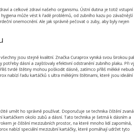
zdraví a celkové zdraví našeho organismu. Ústní dutina je totiž vstupní
á hygiena může vést k řadě problémů, od zubního kazu po závažnější
eční onemocnění. Ale jak správně pečovat o zuby, aby byly nejen
u
 všechny jsou stejně kvalitní. Značka Curaprox vyniká svou širokou pa
y potřeby dásní a zajišťovaly efektivní odstranění zubního plaku. Při 
 Příliš tvrdé štětiny mohou poškodit dásně, zatímco příliš měkké nebu
rox nabízí řadu kartáčků s ultra měkkými štětinami, které jsou ideální
ležité umět ho správně používat. Doporučuje se technika čištění zvaná
 kartáčkem okolo zubů a dásní. Tato technika je šetrná k dásním a
rokem je čištění mezizubních prostor, na které mnoho lidí zapomíná,
rox nabízí speciální mezizubní kartáčky, které pomáhají udržet tyto