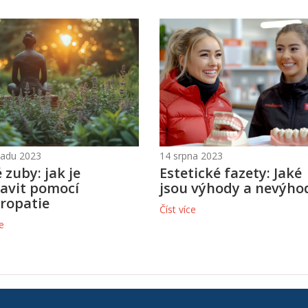
opadu 2023
14 srpna 2023
 zuby: jak je
Estetické fazety: Jaké
avit pomocí
jsou výhody a nevýho
ropatie
Číst více
ce