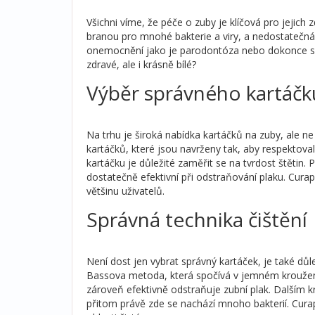
Všichni víme, že péče o zuby je klíčová pro jejich 
branou pro mnohé bakterie a viry, a nedostatečn
onemocnění jako je parodontóza nebo dokonce srd
zdravé, ale i krásně bílé?
Výběr správného kartáčk
Na trhu je široká nabídka kartáčků na zuby, ale ne
kartáčků, které jsou navrženy tak, aby respektoval
kartáčku je důležité zaměřit se na tvrdost štětin.
dostatečně efektivní při odstraňování plaku. Curap
většinu uživatelů.
Správná technika čištění
Není dost jen vybrat správný kartáček, je také dů
Bassova metoda, která spočívá v jemném kroužení
zároveň efektivně odstraňuje zubní plak. Dalším k
přitom právě zde se nachází mnoho bakterií. Curap