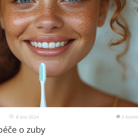
8 úno 2024
0 Kome
 péče o zuby