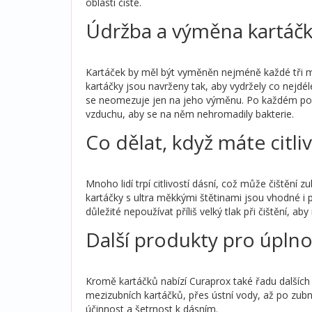
oblasti čisté.
Údržba a výměna kartáč
Kartáček by měl být vyměněn nejméně každé tři mě
kartáčky jsou navrženy tak, aby vydržely co nejdéle
se neomezuje jen na jeho výměnu. Po každém použ
vzduchu, aby se na něm nehromadily bakterie.
Co dělat, když máte citli
Mnoho lidí trpí citlivostí dásní, což může čištění z
kartáčky s ultra měkkými štětinami jsou vhodné i 
důležité nepoužívat příliš velký tlak při čištění, a
Další produkty pro úplno
Kromě kartáčků nabízí Curaprox také řadu dalších 
mezizubních kartáčků, přes ústní vody, až po zub
účinnost a šetrnost k dásním.