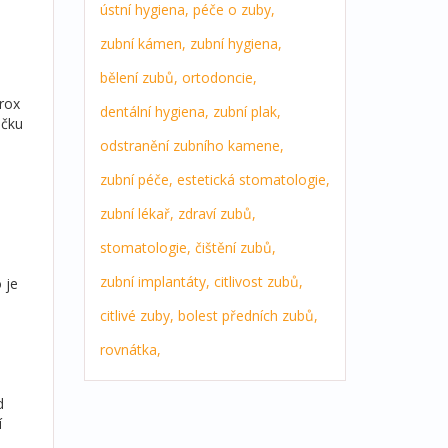
ústní hygiena,
péče o zuby,
zubní kámen,
zubní hygiena,
bělení zubů,
ortodoncie,
prox
dentální hygiena,
zubní plak,
áčku
odstranění zubního kamene,
zubní péče,
estetická stomatologie,
zubní lékař,
zdraví zubů,
stomatologie,
čištění zubů,
zubní implantáty,
citlivost zubů,
 je
citlivé zuby,
bolest předních zubů,
rovnátka,
d
í