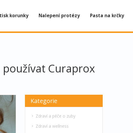
tisk korunky
Nalepení protézy
Pasta na krčky
a používat Curaprox
Kategorie
Zdraví a péče o zuby
Zdraví a wellness