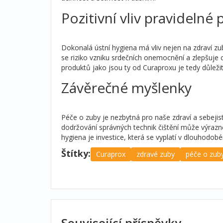
Pozitivní vliv pravidelné
Dokonalá ústní hygiena má vliv nejen na zdraví zub
se riziko vzniku srdečních onemocnění a zlepšuje c
produktů jako jsou ty od Curaproxu je tedy důležitá
Závěrečné myšlenky
Péče o zuby je nezbytná pro naše zdraví a sebejist
dodržování správných technik čištění může výrazně
hygiena je investice, která se vyplatí v dlouhodob
Štítky:
Curaprox
zdravé zuby
péče o zub
Související příspěvky