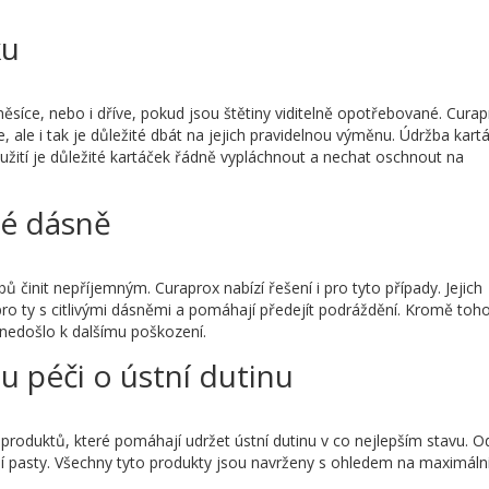
ku
síce, nebo i dříve, pokud jsou štětiny viditelně opotřebované. Cura
, ale i tak je důležité dbát na jejich pravidelnou výměnu. Údržba kart
ití je důležité kartáček řádně vypláchnout a nechat oschnout na
vé dásně
ubů činit nepříjemným. Curaprox nabízí řešení i pro tyto případy. Jejich
pro ty s citlivými dásněmi a pomáhají předejít podráždění. Kromě toho
by nedošlo k dalšímu poškození.
u péči o ústní dutinu
produktů, které pomáhají udržet ústní dutinu v co nejlepším stavu. O
ní pasty. Všechny tyto produkty jsou navrženy s ohledem na maximáln