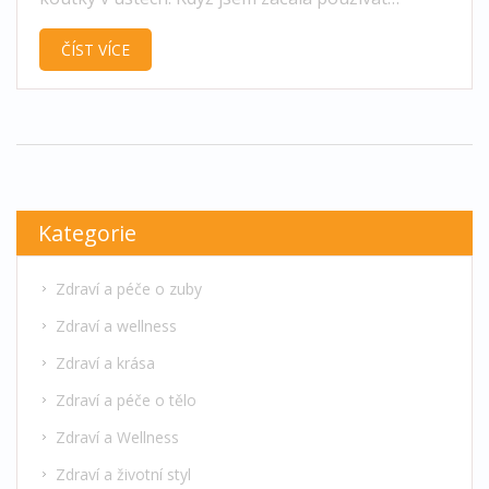
dentální zrcátko, rozšířila jsem svoji rutinu o nový
ČÍST VÍCE
rozměr. Díky tomuto malému pomocníkovi jsem si
jistá, že si dokonale čistím každý zub a dostanu se
i na ty nejméně přístupná místa. Cítím, že má ústní
hygiena je nyní komplexnější a moje dásně jsou
zdravější. A víte co? Myslím si, že můj úsměv nikdy
nevypadal lépe!
Kategorie
Zdraví a péče o zuby
Zdraví a wellness
Zdraví a krása
Zdraví a péče o tělo
Zdraví a Wellness
Zdraví a životní styl