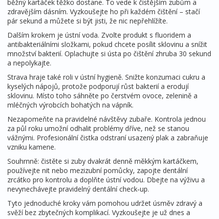
běžný kartáček těžko dostane. To vede k čistějším zubům a
zdravějším dásním. Vyzkoušejte ho při každém čištění – stačí
pár sekund a můžete si být jisti, že nic nepřehlížíte.
Dalším krokem je ústní voda. Zvolte produkt s fluoridem a
antibakteriálními složkami, pokud chcete posílit sklovinu a snížit
množství bakterií. Oplachujte si ústa po čištění zhruba 30 sekund
a nepolykajte.
Strava hraje také roli v ústní hygieně. Snižte konzumaci cukru a
kyselých nápojů, protože podporují růst bakterií a erodují
sklovinu. Místo toho sáhněte po čerstvém ovoce, zelenině a
mléčných výrobcích bohatých na vápník.
Nezapomeňte na pravidelné návštěvy zubaře. Kontrola jednou
za půl roku umožní odhalit problémy dříve, než se stanou
vážnými. Profesionální čistka odstraní usazený plak a zabraňuje
vzniku kamene.
Souhrnně: čistěte si zuby dvakrát denně měkkým kartáčkem,
používejte nit nebo mezizubní pomůcky, zapojte dentální
zrcátko pro kontrolu a doplňte ústní vodou. Dbejte na výživu a
nevynechávejte pravidelný dentální check‑up.
Tyto jednoduché kroky vám pomohou udržet úsměv zdravý a
svěží bez zbytečných komplikací. Vyzkoušejte je už dnes a